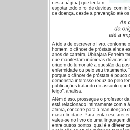
nesta página) que tentam
esgotar todo o rol de dúvidas, com in
da doença, desde a prevenção até os 
As 
da or
até
a im
A idéia de escrever o livro, conforme 
homem, o câncer de próstata ainda es
anos de carreira, Ubirajara Ferreira
que manifestam inúmeras dúvidas ac
origem do tumor até a questão da pos
enfermidade ou pelo seu tratamento. “
porque o câncer de próstata é pouco 
demonstra interesse reduzido pelo tem
publicações tratando do assunto que f
leigo”, analisa.
Além disso, prossegue o professor d
está relacionado intimamente com a 
afirma, concorre para a manutenção d
masculinidade. Para tentar esclarecer
valeu-se no livro de uma linguagem dir
entre outros pontos, qual é a diferen