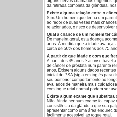
alguns nervos chamados erigentes, q
da retirada completa da glândula, nos
Existe alguma relação entre o cânce
Sim. Um homem que tenha um parente 
ao redor de duas vezes mais chances
relacionados, o risco de desenvolver
Qual a chance de um homem ter cân
De maneira geral, esta doença acom
anos. À medida que a idade avança,
cerca de 50% dos homens aos 75 ano
A partir de que idade e com que fre
A partir dos 45 anos é aconselhável 
de câncer de próstata num parente re
anos. Existem alguns dados recentes 
inicial do PSA [sigla em inglês para 
seu posterior comportamento ao long
avaliados de maneira mais cuidadosa
com toque retal normal podem ser ava
Existe algum exame que substitua o
Não. Ainda nenhum exame foi capaz d
consistência da glândula que sua palp
apresentar como uma área endurecida 
facilmente acessível ao toque retal.