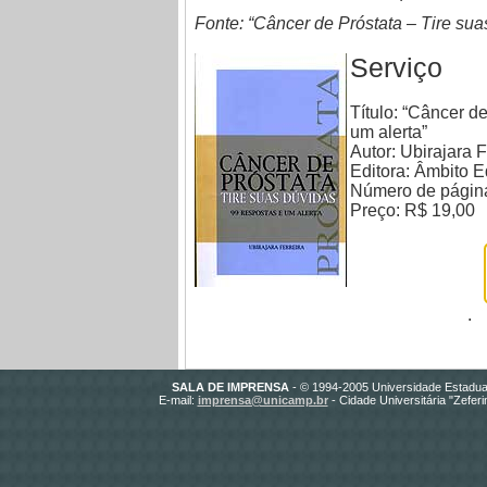
Fonte: “Câncer de Próstata – Tire suas
Serviço
Título: “Câncer d
um alerta”
Autor: Ubirajara F
Editora: Âmbito E
Número de págin
Preço: R$ 19,00
.
SALA DE IMPRENSA
- © 1994-2005 Universidade Estadua
E-mail:
imprensa@unicamp.br
- Cidade Universitária "Zefer