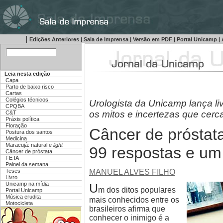
|
Edições Anteriores
|
Sala de Imprensa
|
Versão em PDF
|
Portal Unicamp
|
Leia nesta edição
Capa
Parto de baixo risco
Cartas
Colégios técnicos
Urologista da Unicamp lança liv
CPQBA
os mitos e incertezas que cer
C&T
Práxis política
Floração
Câncer de próstat
Postura dos santos
Medicina
Maracujá: natural e
light
99 respostas e um 
Câncer de próstata
FE IA
Painel da semana
MANUEL ALVES FILHO
Teses
Livro
Unicamp na mídia
U
m dos ditos populares
Portal Unicamp
Música erudita
mais conhecidos entre os
Motocicleta
brasileiros afirma que
conhecer o inimigo é a