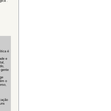
gica”.
tica é
ade e
al,
do,
 gente
ige
bém o
erso,
ucação
guns