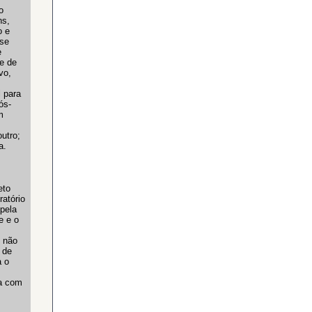
o
ns,
o e
 se
e
e de
vo,
 para
ós-
m
utro;
a.
eto
ratório
 pela
e e o
, não
 de
a o
ma com