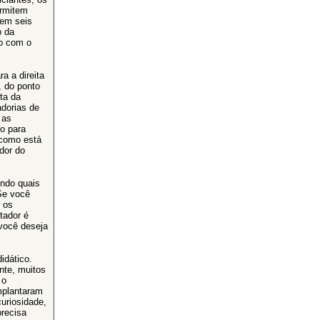
rmitem
tem seis
o da
o com o
a a direita
 do ponto
ta da
dorias de
 as
o para
 como está
dor do
ndo quais
Se você
 os
tador é
você deseja
idático.
nte, muitos
 o
mplantaram
curiosidade,
precisa