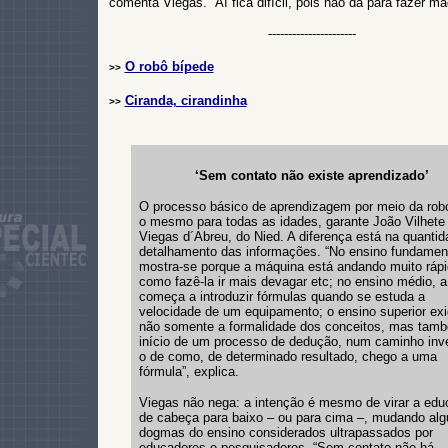
comenta Viegas. “Aí fica difícil, pois não dá para fazer má
----------------------
O robô bípede
>>
Ciranda, cirandinha
>>
‘Sem contato não existe aprendizado’
O processo básico de aprendizagem por meio da robó
o mesmo para todas as idades, garante João Vilhete
Viegas d´Abreu, do Nied. A diferença está na quantid
detalhamento das informações. “No ensino fundament
mostra-se porque a máquina está andando muito rápi
como fazê-la ir mais devagar etc; no ensino médio, a
começa a introduzir fórmulas quando se estuda a
velocidade de um equipamento; o ensino superior ex
não somente a formalidade dos conceitos, mas tam
início de um processo de dedução, num caminho inv
o de como, de determinado resultado, chego a uma
fórmula”, explica.
Viegas não nega: a intenção é mesmo de virar a ed
de cabeça para baixo – ou para cima –, mudando al
dogmas do ensino considerados ultrapassados por
educadores e pesquisadores. “Sem contato não há