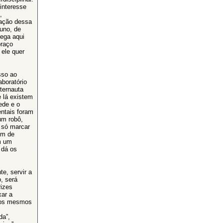
interesse
,
lação dessa
uno, de
ega aqui
braço
 ele quer
sso ao
aboratório
nternauta
e lá existem
ede e o
entais foram
um robô,
 só marcar
em de
m um
 dá os
te, servir a
, será
rizes
xar a
r os mesmos
da”,