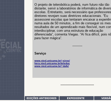
O projeto de telerobótica poderá, num futuro não tão
distante, servir a laboratórios de informática de diver
escolas. Entretanto, será necessário que professore
diretores revejam suas diretrizes educacionais. “Eu
assessorei escolas que tentaram encaixar a experiên
numa aula de 50 minutos, a fim de conseguir os me
resultados de um aprendizado mais flexível, num con
interdisciplinar, com uma estrutura de educação
diferenciada”, comenta Viegas. “Aí fica difícil, pois n
para fazer mágica”.
----------
Serviço
www.nied.unicamp.br/~siros/
hera.nied.unicamp.br/teleduc
www.nied.unicamp.br/~dafe/
---------------------------