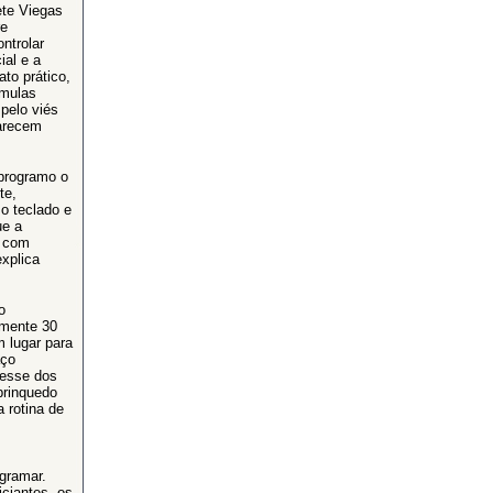
ete Viegas
re
ntrolar
ial e a
ato prático,
rmulas
pelo viés
arecem
programo o
te,
o teclado e
ue a
s com
xplica
o
amente 30
 lugar para
aço
resse dos
brinquedo
 rotina de
gramar.
ciantes, os