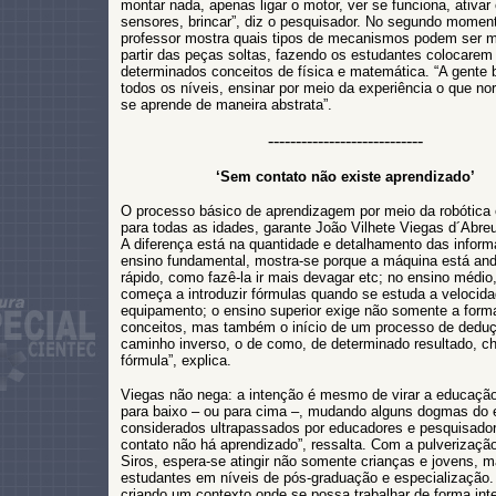
montar nada, apenas ligar o motor, ver se funciona, ativar
sensores, brincar”, diz o pesquisador. No segundo moment
professor mostra quais tipos de mecanismos podem ser 
partir das peças soltas, fazendo os estudantes colocarem
determinados conceitos de física e matemática. “A gente
todos os níveis, ensinar por meio da experiência o que n
se aprende de maneira abstrata”.
----------------------------
‘Sem contato não existe aprendizado’
O processo básico de aprendizagem por meio da robótic
para todas as idades, garante João Vilhete Viegas d´Abreu
A diferença está na quantidade e detalhamento das inform
ensino fundamental, mostra-se porque a máquina está an
rápido, como fazê-la ir mais devagar etc; no ensino médio
começa a introduzir fórmulas quando se estuda a velocid
equipamento; o ensino superior exige não somente a form
conceitos, mas também o início de um processo de dedu
caminho inverso, o de como, de determinado resultado, c
fórmula”, explica.
Viegas não nega: a intenção é mesmo de virar a educaçã
para baixo – ou para cima –, mudando alguns dogmas do 
considerados ultrapassados por educadores e pesquisado
contato não há aprendizado”, ressalta. Com a pulverização
Siros, espera-se atingir não somente crianças e jovens,
estudantes em níveis de pós-graduação e especialização
criando um contexto onde se possa trabalhar de forma inter