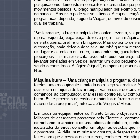
pesquisadores demonstram conceitos e comandos que pe
movimentos básicos. O braço manipulador, por exemplo, 
comandos. Mas isso pode ser sofisticado. A especificaçã
programação depende, segundo Viegas, do nível de ensin
qual se trabalha.
“Basicamente, o braço manipulador abaixa, levanta, vai par
e para esquerda, pega peça, devolve peça. Essa máquina,
de vista operacional, é um brinquedo. Mas do ponto de vis
automação, nada deixa a desejar a um robô que tira merca
um lugar e as coloca em outro, numa indústria, guardadas
proporções. Em maior escala, esse robô pode ser projetad
levantar toneladas em vez de levantar um cubo pequeno,
sendo demonstrado. A lógica é igual”, compara o pesquisa
Nied.
Máquina burra
– “Uma criança manipula o programa, dize
tarefas uma roda-gigante montada com Lego vai realizar. 
quiser uma máquina de lavar roupa, vai precisar descrever
comandos ao computador, criar esses controles. O compu
burro. Esse processo de ensinar a máquina a fazer o que 
é aprender a programar”, reforça João Viegas d´Abreu.
Em todos os equipamentos do Projeto Siros, o objetivo é d
Milhares de estudantes passaram pela Cientec e, certame
estranharam o ambiente de uma oficina de robótica, conta
idealizador do Siros, consultor em algumas escolas que i
o programa. “A idéia, num primeiro contato, é despertar a 
fazer com que a pessoa queira mexer, conhecer. Ela não 