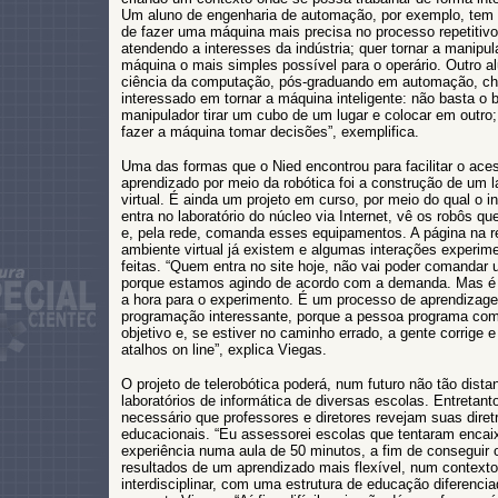
Um aluno de engenharia de automação, por exemplo, tem 
de fazer uma máquina mais precisa no processo repetitivo
atendendo a interesses da indústria; quer tornar a manipu
máquina o mais simples possível para o operário. Outro al
ciência da computação, pós-graduando em automação, ch
interessado em tornar a máquina inteligente: não basta o 
manipulador tirar um cubo de um lugar e colocar em outro;
fazer a máquina tomar decisões”, exemplifica.
Uma das formas que o Nied encontrou para facilitar o ace
aprendizado por meio da robótica foi a construção de um l
virtual. É ainda um projeto em curso, por meio do qual o i
entra no laboratório do núcleo via Internet, vê os robôs qu
e, pela rede, comanda esses equipamentos. A página na r
ambiente virtual já existem e algumas interações experim
feitas. “Quem entra no site hoje, não vai poder comandar 
porque estamos agindo de acordo com a demanda. Mas é
a hora para o experimento. É um processo de aprendizag
programação interessante, porque a pessoa programa co
objetivo e, se estiver no caminho errado, a gente corrige e
atalhos on line”, explica Viegas.
O projeto de telerobótica poderá, num futuro não tão distan
laboratórios de informática de diversas escolas. Entretanto
necessário que professores e diretores revejam suas diret
educacionais. “Eu assessorei escolas que tentaram encai
experiência numa aula de 50 minutos, a fim de consegui
resultados de um aprendizado mais flexível, num contexto
interdisciplinar, com uma estrutura de educação diferencia