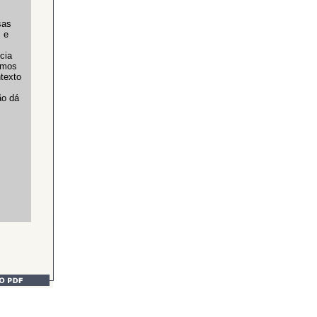
sas
s e
cia
smos
texto
ão dá