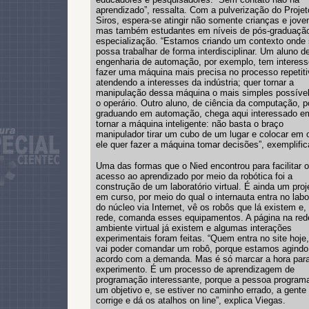
aprendizado”, ressalta. Com a pulverização do Projet
Siros, espera-se atingir não somente crianças e jove
mas também estudantes em níveis de pós-graduaçã
especialização. “Estamos criando um contexto onde
possa trabalhar de forma interdisciplinar. Um aluno d
engenharia de automação, por exemplo, tem interess
fazer uma máquina mais precisa no processo repetiti
atendendo a interesses da indústria; quer tornar a
manipulação dessa máquina o mais simples possível
o operário. Outro aluno, de ciência da computação, p
graduando em automação, chega aqui interessado e
tornar a máquina inteligente: não basta o braço
manipulador tirar um cubo de um lugar e colocar em o
ele quer fazer a máquina tomar decisões”, exemplific
Uma das formas que o Nied encontrou para facilitar o
acesso ao aprendizado por meio da robótica foi a
construção de um laboratório virtual. É ainda um proj
em curso, por meio do qual o internauta entra no labo
do núcleo via Internet, vê os robôs que lá existem e,
rede, comanda esses equipamentos. A página na red
ambiente virtual já existem e algumas interações
experimentais foram feitas. “Quem entra no site hoje
vai poder comandar um robô, porque estamos agindo
acordo com a demanda. Mas é só marcar a hora par
experimento. É um processo de aprendizagem de
programação interessante, porque a pessoa progra
um objetivo e, se estiver no caminho errado, a gente
corrige e dá os atalhos on line”, explica Viegas.