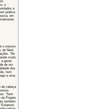
 os
o, o
montados a
 em prática
 busca, em
ormalmente
a é o mesmo
, do Nied.
ações. “No
dando muito
, a gente
ade de um
alidade dos
ção, num
hego a uma
o de cabeça
ensino
res. “Sem
 do Projeto
 mas também
. “Estamos
disciplinar.