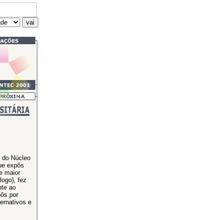
 do Núcleo
ue expôs
e maior
ogo), fez
nte ao
bôs por
ernativos e