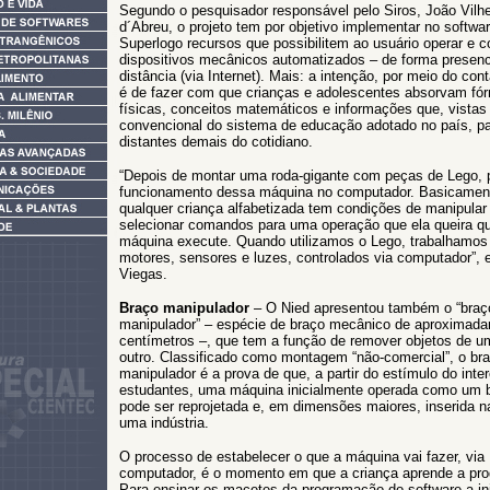
Segundo o pesquisador responsável pelo Siros, João Vilh
d´Abreu, o projeto tem por objetivo implementar no softwa
Superlogo recursos que possibilitem ao usuário operar e co
dispositivos mecânicos automatizados – de forma presenc
distância (via Internet). Mais: a intenção, por meio do cont
é de fazer com que crianças e adolescentes absorvam fó
físicas, conceitos matemáticos e informações que, vistas 
convencional do sistema de educação adotado no país, p
distantes demais do cotidiano.
“Depois de montar uma roda-gigante com peças de Lego, 
funcionamento dessa máquina no computador. Basicamen
qualquer criança alfabetizada tem condições de manipular 
selecionar comandos para uma operação que ela queira q
máquina execute. Quando utilizamos o Lego, trabalhamo
motores, sensores e luzes, controlados via computador”, e
Viegas.
Braço manipulador
– O Nied apresentou também o “braç
manipulador” – espécie de braço mecânico de aproximad
centímetros –, que tem a função de remover objetos de um
outro. Classificado como montagem “não-comercial”, o br
manipulador é a prova de que, a partir do estímulo do inte
estudantes, uma máquina inicialmente operada como um 
pode ser reprojetada e, em dimensões maiores, inserida na
uma indústria.
O processo de estabelecer o que a máquina vai fazer, via
computador, é o momento em que a criança aprende a pro
Para ensinar os macetes da programação do software a ini