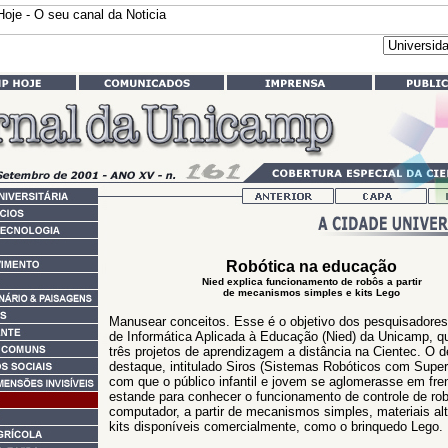
Robótica na educação
Nied explica funcionamento de robôs a partir
de mecanismos simples e kits Lego
Manusear conceitos. Esse é o objetivo dos pesquisadores
de Informática Aplicada à Educação (Nied) da Unicamp, q
três projetos de aprendizagem a distância na Cientec. O d
destaque, intitulado Siros (Sistemas Robóticos com Superl
com que o público infantil e jovem se aglomerasse em fre
estande para conhecer o funcionamento de controle de ro
computador, a partir de mecanismos simples, materiais alt
kits disponíveis comercialmente, como o brinquedo Lego.