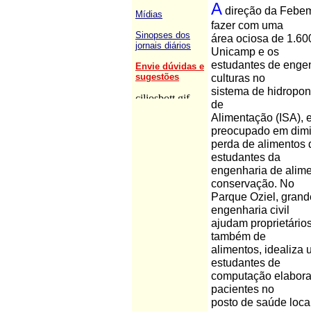
A
direção da Febem
Mídias
fazer com uma
Sinopses dos
área ociosa de 1.60
jornais diários
Unicamp e os
estudantes de engen
Envie dúvidas e
sugestões
culturas no
sistema de hidropon
de
Alimentação (ISA), 
preocupado em dimi
perda de alimentos 
estudantes da
engenharia de alime
conservação. No
Parque Oziel, gran
engenharia civil
ajudam proprietários
também de
alimentos, idealiza 
estudantes de
computação elabora
pacientes no
posto de saúde local