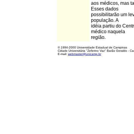
aos médicos, mas t
Esses dados
possibilitarão um l
população. A
idéia partiu do Cent
médico naquela
região.
© 1994-2000 Universidade Estadual de Campinas
Cidade Universitária "Zeferino Vaz" Barão Geraldo - C
E-mail:
webmaster@unicamp.br