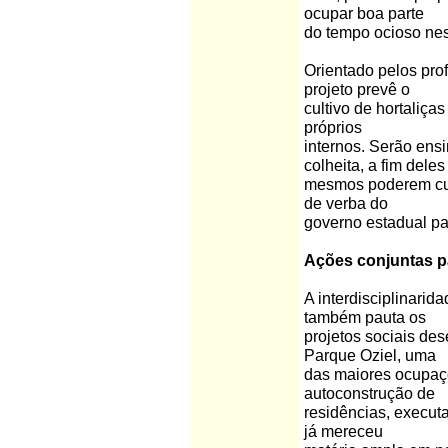
ocupar boa parte
do tempo ocioso nes
Orientado pelos prof
projeto prevê o
cultivo de hortaliça
próprios
internos. Serão ensi
colheita, a fim deles
mesmos poderem cui
de verba do
governo estadual par
Ações conjuntas p
A interdisciplinari
também pauta os
projetos sociais de
Parque Oziel, uma
das maiores ocupaçõ
autoconstrução de
residências, executa
já mereceu