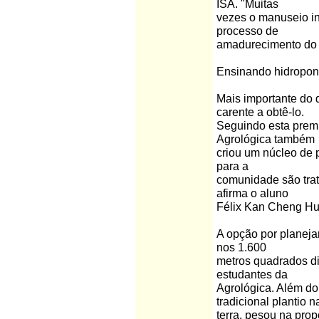
ISA. "Muitas
vezes o manuseio in
processo de
amadurecimento do p
Ensinando hidropo
Mais importante do 
carente a obtê-lo.
Seguindo esta premi
Agrológica também
criou um núcleo de p
para a
comunidade são tra
afirma o aluno
Félix Kan Cheng H
A opção por planeja
nos 1.600
metros quadrados di
estudantes da
Agrológica. Além do
tradicional plantio n
terra, pesou na pro