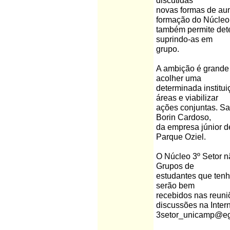
discutidas
novas formas de aum
formação do Núcleo
também permite det
suprindo-as em
grupo.
A ambição é grande
acolher uma
determinada institu
áreas e viabilizar
ações conjuntas. Sa
Borin Cardoso,
da empresa júnior d
Parque Oziel.
O Núcleo 3º Setor n
Grupos de
estudantes que tenha
serão bem
recebidos nas reuniõ
discussões na Intern
3setor_unicamp@eg