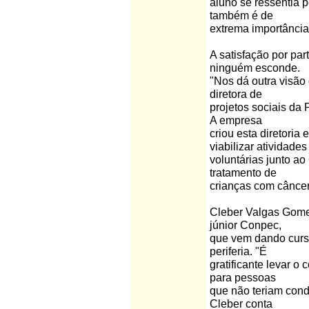
aluno se ressentia p
também é de
extrema importância
A satisfação por par
ninguém esconde.
"Nos dá outra visão
diretora de
projetos sociais da
A empresa
criou esta diretoria 
viabilizar atividades
voluntárias junto ao
tratamento de
crianças com câncer
Cleber Valgas Gome
júnior Conpec,
que vem dando curso
periferia. "É
gratificante levar o
para pessoas
que não teriam cond
Cleber conta