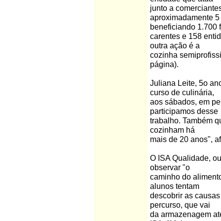
junto a comerciantes
aproximadamente 5 mi
beneficiando 1.700 
carentes e 158 enti
outra ação é a
cozinha semiprofiss
página).
Juliana Leite, 5o a
curso de culinária,
aos sábados, em per
participamos desse
trabalho. Também q
cozinham há
mais de 20 anos", af
O ISA Qualidade, ou
observar "o
caminho do alimento"
alunos tentam
descobrir as causas
percurso, que vai
da armazenagem até