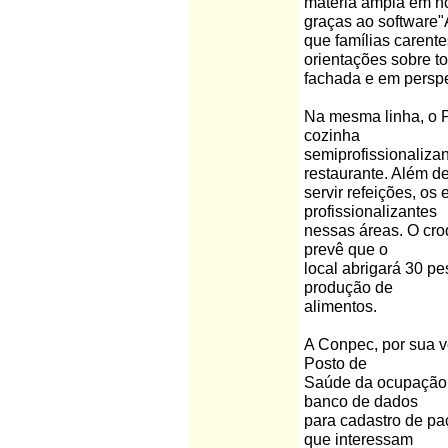
matéria ampla em no
graças ao software"
que famílias carent
orientações sobre t
fachada e em perspe
Na mesma linha, o P
cozinha
semiprofissionaliza
restaurante. Além d
servir refeições, os
profissionalizantes
nessas áreas. O croq
prevê que o
local abrigará 30 p
produção de
alimentos.
A Conpec, por sua v
Posto de
Saúde da ocupação.
banco de dados
para cadastro de pa
que interessam