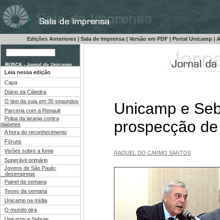
Edições Anteriores
|
Sala de Imprensa
|
Versão em PDF
|
Portal Unicamp
|
A
Leia nessa edição
Capa
Diário da Cátedra
O tipo da soja em 30 segundos
Unicamp e Seb
Parceria com a Renault
Polpa da laranja contra
prospecção de
diabetes
A hora do reconhecimento
Fóruns
Visões sobre a fome
RAQUEL DO CARMO SANTOS
Superávit primário
Jovens de São Paulo:
desemprego
Painel da semana
Teses da semana
Unicamp na mídia
O mundo gira
Unicamp e Sebrae