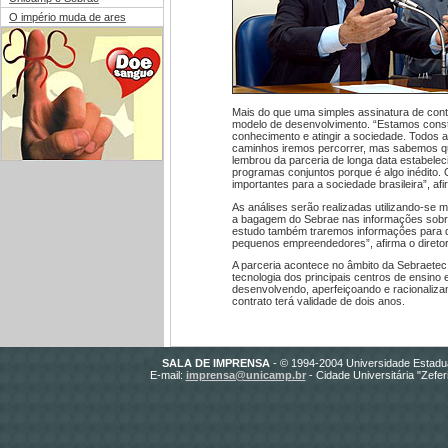
O império muda de ares
Mais do que uma simples assinatura de cont
modelo de desenvolvimento. “Estamos const
conhecimento e atingir a sociedade. Todos 
caminhos iremos percorrer, mas sabemos qu
lembrou da parceria de longa data estabelec
programas conjuntos porque é algo inédito. O 
importantes para a sociedade brasileira”, afi
As análises serão realizadas utilizando-se m
a bagagem do Sebrae nas informações sobre
estudo também traremos informações para d
pequenos empreendedores”, afirma o diretor
A parceria acontece no âmbito da Sebraetec 
tecnologia dos principais centros de ensino
desenvolvendo, aperfeiçoando e racionaliza
contrato terá validade de dois anos.
SALA DE IMPRENSA
- © 1994-2004 Universidade Estadu
E-mail:
imprensa@unicamp.br
- Cidade Universitária "Zefe