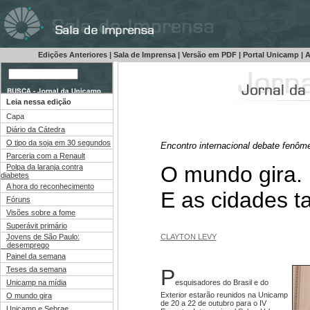
Edições Anteriores
|
Sala de Imprensa
|
Versão em PDF
|
Portal Unicamp
|
A
Leia nessa edição
Capa
Diário da Cátedra
O tipo da soja em 30 segundos
Encontro internacional debate fenôm
Parceria com a Renault
O mundo gira.
Polpa da laranja contra
diabetes
A hora do reconhecimento
E as cidades 
Fóruns
Visões sobre a fome
Superávit primário
Jovens de São Paulo:
CLAYTON LEVY
desemprego
Painel da semana
P
Teses da semana
esquisadores do Brasil e do
Unicamp na mídia
Exterior estarão reunidos na Unicamp
O mundo gira
de 20 a 22 de outubro para o IV
Unicamp e Sebrae