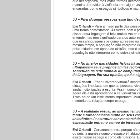
que desorganiza, mas estas formas destoan
maneira de revidar à violência com algum a
encaradas como espaços simbólicos e não 
JU – Para algumas pessoas esse tipo de
Eni Orlandi
– Para a maior parte das pess
uma forma contestatória. Às vezes nem o pró
disso, essa linguagem é feita muitas vezes 
entende mas tem significado para os autor
que essa linguagem soe como agressão ou s
mesmo tempo, a população não interpreta c
pelas cidades em época de eleição. Isso é u
população não interpreta como sujeira sim
JU – No interior das cidades físicas há a
ultrapassam seus próprios limites region
sobretudo da rede mundial de computado
da linguagem. Em sua opinião, qual o si
Eni Orlandi
– Esse universo virtual é impor
situações imediatas em que as pessoas vive
ainda muito ligadas à escrita. Assim como o
agora ele está aprendendo a se virtualizar 
Trata-se de um instrumento importante. Muda
memória e a relação tempo-espaço.
JU – A realidade virtual, ao mesmo temp
tende a tornar ociosos muito de seus es
anacrônicas (a estrutura convencional do
especulação entra no campo de interesse
Eni Orlandi
–Certamente entra porque nós t
ou seja, a maneira como o espaço é habitad
existe nesse espaço e como ele funciona