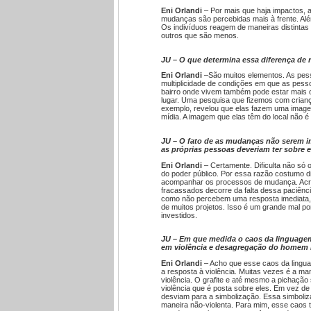
Eni Orlandi
– Por mais que haja impactos, 
mudanças são percebidas mais à frente. Al
Os indivíduos reagem de maneiras distintas
outros que são menos.
JU – O que determina essa diferença de 
Eni Orlandi
–São muitos elementos. As pes
multiplicidade de condições em que as pes
bairro onde vivem também pode estar mais 
lugar. Uma pesquisa que fizemos com crianç
exemplo, revelou que elas fazem uma imagem 
mídia. A imagem que elas têm do local não é
JU – O fato de as mudanças não serem im
as próprias pessoas deveriam ter sobre
Eni Orlandi
– Certamente. Dificulta não só
do poder público. Por essa razão costumo di
acompanhar os processos de mudança. Acred
fracassados decorre da falta dessa paciên
como não percebem uma resposta imediata,
de muitos projetos. Isso é um grande mal p
investidos.
JU – Em que medida o caos da linguagem
em violência e desagregação do homem 
Eni Orlandi
– Acho que esse caos da linguag
a resposta à violência. Muitas vezes é a m
violência. O grafite e até mesmo a pichação
violência que é posta sobre eles. Em vez de
desviam para a simbolização. Essa simboliz
maneira não-violenta. Para mim, esse caos t