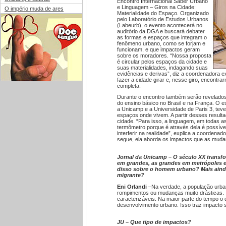
Encontro Internacional Saber Urbano
e Linguagem – Giros na Cidade:
O império muda de ares
Materialidade do Espaço. Organizado
pelo Laboratório de Estudos Urbanos
(Labeurb), o evento acontecerá no
auditório da DGA e buscará debater
as formas e espaços que integram o
fenômeno urbano, como se forjam e
funcionam, e que impactos geram
sobre os moradores. “Nossa proposta
é circular pelos espaços da cidade e
suas materialidades, indagando suas
evidências e derivas”, diz a coordenadora 
fazer a cidade girar e, nesse giro, encontr
completa.
Durante o encontro também serão revelados
do ensino básico no Brasil e na França. O e
a Unicamp e a Universidade de Paris 3, teve
espaços onde vivem. A partir desses resultad
cidade. “Para isso, a linguagem, em todas 
termômetro porque é através dela é possível
interferir na realidade”, explica a coordena
segue, ela aborda os impactos que as mud
Jornal da Unicamp – O século XX transf
em grandes, as grandes em metrópoles e
disso sobre o homem urbano? Mais ainda,
migrante?
Eni Orlandi
–Na verdade, a população urban
rompimentos ou mudanças muito drásticas. 
caracterizáveis. Na maior parte do tempo 
desenvolvimento urbano. Isso traz impacto 
JU – Que tipo de impactos?