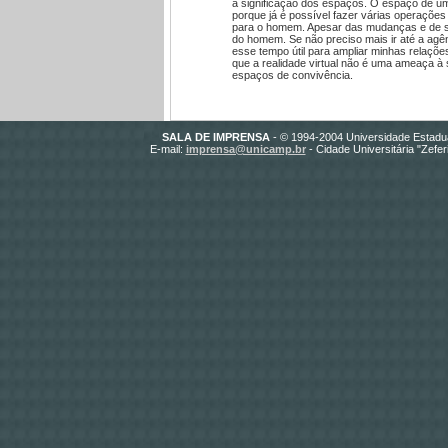
a significação dos espaços. O espaço de um es
porque já é possível fazer várias operações 
para o homem. Apesar das mudanças e de seu
do homem. Se não preciso mais ir até a agê
esse tempo útil para ampliar minhas relaçõe
que a realidade virtual não é uma ameaça 
espaços de convivência.
SALA DE IMPRENSA
- © 1994-2004 Universidade Estadu
E-mail:
imprensa@unicamp.br
- Cidade Universitária "Zefe