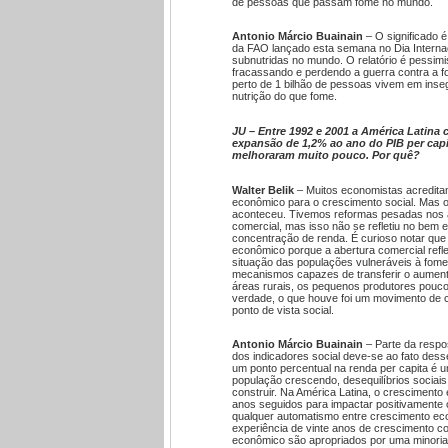
de pessoas que passam fome no mundo.
Antonio Márcio Buainain
– O significado é
da FAO lançado esta semana no Dia Internac
subnutridas no mundo. O relatório é pessimi
fracassando e perdendo a guerra contra a f
perto de 1 bilhão de pessoas vivem em inse
nutrição do que fome.
JU – Entre 1992 e 2001 a América Latina 
expansão de 1,2% ao ano do PIB per capi
melhoraram muito pouco. Por quê?
Walter Belik
– Muitos economistas acredita
econômico para o crescimento social. Mas o
aconteceu. Tivemos reformas pesadas nos a
comercial, mas isso não se refletiu no bem 
concentração de renda. É curioso notar que
econômico porque a abertura comercial refl
situação das populações vulneráveis à fome
mecanismos capazes de transferir o aument
áreas rurais, os pequenos produtores pouco
verdade, o que houve foi um movimento de
ponto de vista social.
Antonio Márcio Buainain
– Parte da respos
dos indicadores social deve-se ao fato des
um ponto percentual na renda per capita é 
população crescendo, desequilíbrios sociais e
construir. Na América Latina, o crescimento
anos seguidos para impactar positivamente o
qualquer automatismo entre crescimento ec
experiência de vinte anos de crescimento c
econômico são apropriados por uma minoria