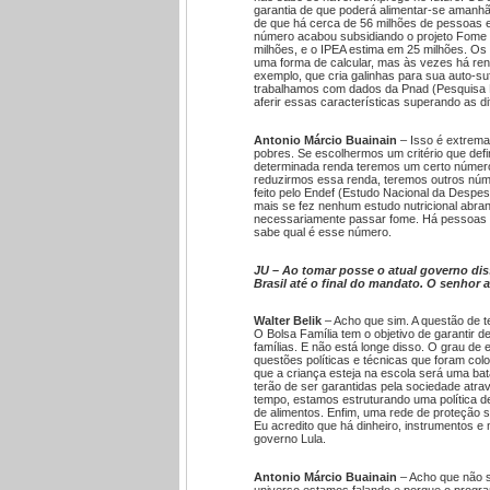
garantia de que poderá alimentar-se amanh
de que há cerca de 56 milhões de pessoas e
número acabou subsidiando o projeto Fome 
milhões, e o IPEA estima em 25 milhões. Os 
uma forma de calcular, mas às vezes há re
exemplo, que cria galinhas para sua auto-su
trabalhamos com dados da Pnad (Pesquisa Na
aferir essas características superando as di
Antonio Márcio Buainain
– Isso é extrema
pobres. Se escolhermos um critério que de
determinada renda teremos um certo númer
reduzirmos essa renda, teremos outros número
feito pelo Endef (Estudo Nacional da Despes
mais se fez nenhum estudo nutricional abran
necessariamente passar fome. Há pessoas c
sabe qual é esse número.
JU – Ao tomar posse o atual governo dis
Brasil até o final do mandato. O senhor 
Walter Belik
– Acho que sim. A questão de te
O Bolsa Família tem o objetivo de garantir d
famílias. E não está longe disso. O grau de 
questões políticas e técnicas que foram colo
que a criança esteja na escola será uma ba
terão de ser garantidas pela sociedade atra
tempo, estamos estruturando uma política d
de alimentos. Enfim, uma rede de proteção s
Eu acredito que há dinheiro, instrumentos e m
governo Lula.
Antonio Márcio Buainain
– Acho que não s
universo estamos falando e porque o progr