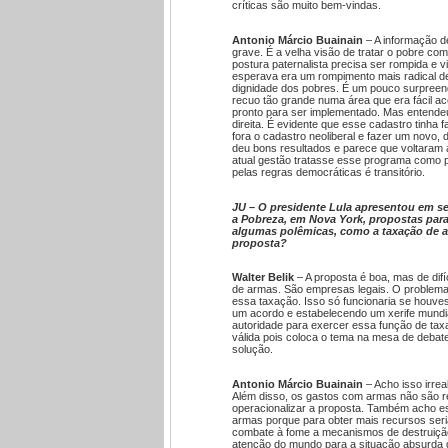
críticas são muito bem-vindas.
Antonio Márcio Buainain
– A informação d
grave. É a velha visão de tratar o pobre c
postura paternalista precisa ser rompida e 
esperava era um rompimento mais radical d
dignidade dos pobres. É um pouco surpreend
recuo tão grande numa área que era fácil ace
pronto para ser implementado. Mas entendeu 
direita. É evidente que esse cadastro tinha
fora o cadastro neoliberal e fazer um novo, 
deu bons resultados e parece que voltaram a
atual gestão tratasse esse programa como po
pelas regras democráticas é transitório.
JU – O presidente Lula apresentou em s
a Pobreza, em Nova York, propostas para 
algumas polêmicas, como a taxação de a
proposta?
Walter Belik
– A proposta é boa, mas de dif
de armas. São empresas legais. O problema
essa taxação. Isso só funcionaria se houves
um acordo e estabelecendo um xerife mundi
autoridade para exercer essa função de taxar.
válida pois coloca o tema na mesa de deba
solução.
Antonio Márcio Buainain
– Acho isso irrea
Além disso, os gastos com armas não são re
operacionalizar a proposta. Também acho es
armas porque para obter mais recursos seri
combate à fome a mecanismos de destruição
atenção do mundo para a situação absurda d