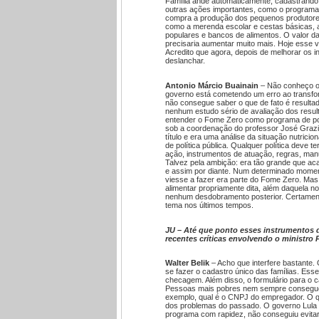
Família ande automaticamente, cadastrando
outras ações importantes, como o programa 
compra a produção dos pequenos produtores
como a merenda escolar e cestas básicas, a
populares e bancos de alimentos. O valor 
precisaria aumentar muito mais. Hoje esse v
Acredito que agora, depois de melhorar os i
deslanchar.
Antonio Márcio Buainain
– Não conheço os 
governo está cometendo um erro ao transfo
não consegue saber o que de fato é resulta
nenhum estudo sério de avaliação dos resul
entender o Fome Zero como programa de polí
sob a coordenação do professor José Grazian
título e era uma análise da situação nutrici
de política pública. Qualquer política deve te
ação, instrumentos de atuação, regras, man
Talvez pela ambição: era tão grande que aca
e assim por diante. Num determinado momen
viesse a fazer era parte do Fome Zero. Ma
alimentar propriamente dita, além daquela no 
nenhum desdobramento posterior. Certamen
tema nos últimos tempos.
JU – Até que ponto esses instrumentos 
recentes críticas envolvendo o ministro
Walter Belik
– Acho que interfere bastante.
se fazer o cadastro único das famílias. Esse
checagem. Além disso, o formulário para o 
Pessoas mais pobres nem sempre conseguem
exemplo, qual é o CNPJ do empregador. O qu
dos problemas do passado. O governo Lula 
programa com rapidez, não conseguiu evitar 