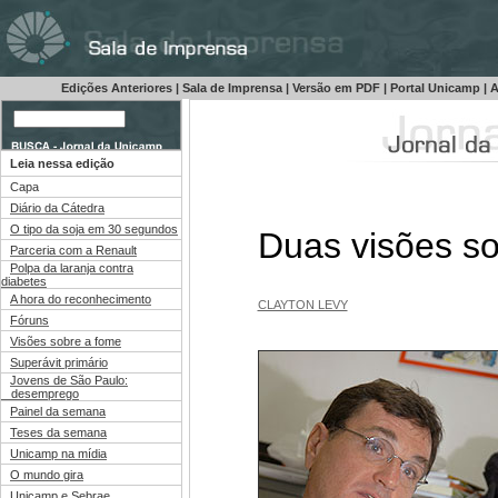
Edições Anteriores
|
Sala de Imprensa
|
Versão em PDF
|
Portal Unicamp
|
A
Leia nessa edição
Capa
Diário da Cátedra
O tipo da soja em 30 segundos
Duas visões s
Parceria com a Renault
Polpa da laranja contra
diabetes
A hora do reconhecimento
CLAYTON LEVY
Fóruns
Visões sobre a fome
Superávit primário
Jovens de São Paulo:
desemprego
Painel da semana
Teses da semana
Unicamp na mídia
O mundo gira
Unicamp e Sebrae