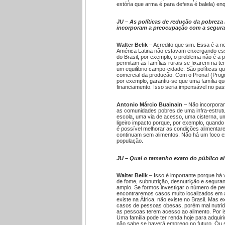
estória que arma é para defesa é balela) en
JU – As políticas de redução da pobreza
incorporam a preocupação com a segura
Walter Belik
– Acredito que sim. Essa é a 
América Latina não estavam enxergando ess
do Brasil, por exemplo, o problema não é a 
permitam às famílias rurais se fixarem na te
um equilíbrio campo-cidade. São políticas q
comercial da produção. Com o Pronaf (Progra
por exemplo, garantiu-se que uma família qu
financiamento. Isso seria impensável no pa
Antonio Márcio Buainain
– Não incorporam
as comunidades pobres de uma infra-estrut
escola, uma via de acesso, uma cisterna, 
ligeiro impacto porque, por exemplo, quando
é possível melhorar as condições alimenta
continuam sem alimentos. Não há um foco exp
população.
JU – Qual o tamanho exato do público alv
Walter Belik
– Isso é importante porque há
de fome, subnutrição, desnutrição e seguran
amplo. Se formos investigar o número de pe
encontraremos casos muito localizados em
existe na África, não existe no Brasil. Mas 
casos de pessoas obesas, porém mal nutridas
as pessoas terem acesso ao alimento. Por is
Uma família pode ter renda hoje para adquir
não sabe se haverá emprego no futuro. Ou se