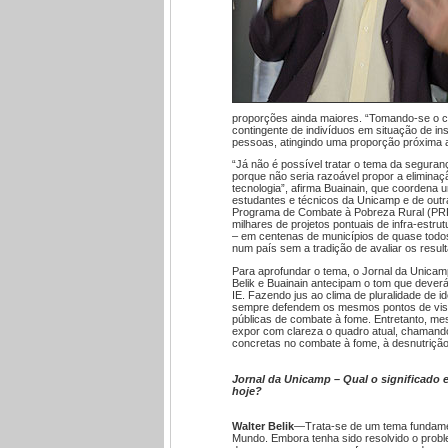
proporções ainda maiores. “Tomando-se o ca
contingente de indivíduos em situação de in
pessoas, atingindo uma proporção próxima a
“Já não é possível tratar o tema da seguran
porque não seria razoável propor a eliminaç
tecnologia”, afirma Buainain, que coordena 
estudantes e técnicos da Unicamp e de outra
Programa de Combate à Pobreza Rural (PRPC
milhares de projetos pontuais de infra-estrut
– em centenas de municípios de quase todos
num país sem a tradição de avaliar os resul
Para aprofundar o tema, o Jornal da Unicam
Belik e Buainain antecipam o tom que dever
IE. Fazendo jus ao clima de pluralidade de i
sempre defendem os mesmos pontos de vista,
públicas de combate à fome. Entretanto, m
expor com clareza o quadro atual, chamand
concretas no combate à fome, à desnutrição 
Jornal da Unicamp – Qual o significado e
hoje?
Walter Belik
—Trata-se de um tema fundament
Mundo. Embora tenha sido resolvido o probl