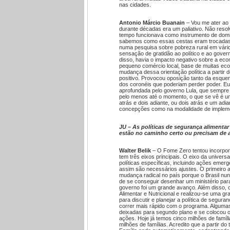
nas cidades.
Antonio Márcio Buanain
– Vou me ater ao B
durante décadas era um paliativo. Não resol
tempo funcionava como instrumento de domina
sabemos como essas cestas eram trocadas 
numa pesquisa sobre pobreza rural em vári
sensação de gratidão ao político e ao gover
disso, havia o impacto negativo sobre a econ
pequeno comércio local, base de muitas eco
mudança dessa orientação política a partir 
positivo. Provocou oposição tanto da esque
dos coronéis que poderiam perder poder. Eu 
aprofundada pelo governo Lula, que sempre f
pelo menos até o momento, o que se vê é um
atrás e dois adiante, ou dois atrás e um ad
concepções como na modalidade de impleme
JU – As políticas de segurança alimenta
estão no caminho certo ou precisam de 
Walter Belik
– O Fome Zero tentou incorpor
tem três eixos principais. O eixo da univers
políticas específicas, incluindo ações emer
assim são necessários ajustes. O primeiro 
mudança radical no país porque o Brasil nunc
de se conseguir desenhar um ministério para
governo foi um grande avanço. Além disso,
Alimentar e Nutricional e realizou-se uma g
para discutir e planejar a política de segu
correr mais rápido com o programa. Algumas
deixadas para segundo plano e se colocou 
ações. Hoje já temos cinco milhões de famíli
milhões de famílias. Acredito que a partir d