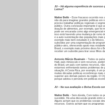
JU – Há alguma experiência de sucesso 
Latina?
Walter Belik
– Esse fracasso ocorrido nos a
não dá para imaginar grandes políticas em n
preciso trabalhar políticas regionais e seg
público. Outra conclusão importante é que as 
doação de alimentos, por exemplo, que foi mu
pode ser encarada como algo emergencial m
isso está havendo uma mudança de rumo do a
e a auto-sustentação das populações mais po
exemplo mais bem estudado é o do México, qu
subsídios por uma segmentação de program
público-alvo, oferecendo apoio mas estabele
Brasil, o exemplo mais próximo disso foi o B
receber um subsídio para tirar seus filhos d
Antonio Márcio Buainain
– Todos os paíse
Haiti, país minúsculo e sem recursos, poderí
do Brasil, um país com tantos recursos, não h
estarmos enfrentando tantos problemas de 
situação. A Costa Rica, por exemplo, é um 
muitas décadas políticas econômicas mais con
superior aos demais países da região. O Ch
porque adotou e persistiu em políticas eco
JU – Na sua avaliação o Bolsa Escola con
Walter Belik
– Sem dúvida. Com todos os p
sucedido. Há uma discussão grande entre os
Alguns acham que os problemas sociais dev
recursos. Outros acham que os programas de