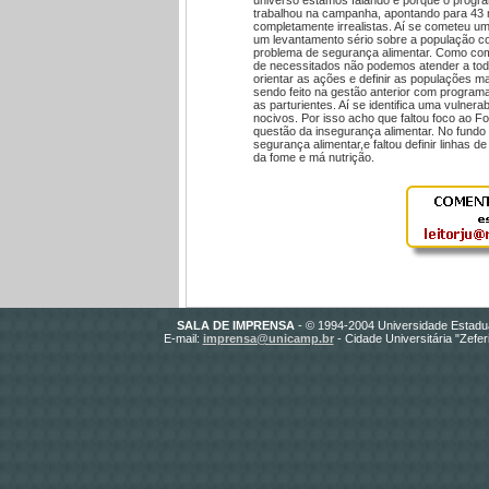
trabalhou na campanha, apontando para 43 
completamente irrealistas. Aí se cometeu u
um levantamento sério sobre a população co
problema de segurança alimentar. Como co
de necessitados não podemos atender a tod
orientar as ações e definir as populações m
sendo feito na gestão anterior com program
as parturientes. Aí se identifica uma vulnera
nocivos. Por isso acho que faltou foco ao 
questão da insegurança alimentar. No fundo
segurança alimentar,e faltou definir linhas d
da fome e má nutrição.
SALA DE IMPRENSA
- © 1994-2004 Universidade Estadu
E-mail:
imprensa@unicamp.br
- Cidade Universitária "Zefe