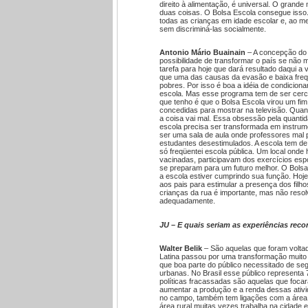
direito à alimentação, é universal. O grande 
duas coisas. O Bolsa Escola consegue isso.
todas as crianças em idade escolar e, ao m
sem discriminá-las socialmente.
Antonio Mário Buainain
– A concepção do 
possibilidade de transformar o país se não
tarefa para hoje que dará resultado daqui a 
que uma das causas da evasão e baixa freqüê
pobres. Por isso é boa a idéia de condiciona
escola. Mas esse programa tem de ser cerc
que tenho é que o Bolsa Escola virou um fim
concedidas para mostrar na televisão. Quan
a coisa vai mal. Essa obsessão pela quanti
escola precisa ser transformada em instrume
ser uma sala de aula onde professores mal 
estudantes desestimulados. A escola tem de 
só freqüentei escola pública. Um local onde
vacinadas, participavam dos exercícios esp
se preparam para um futuro melhor. O Bolsa
a escola estiver cumprindo sua função. Hoje
aos pais para estimular a presença dos filho
crianças da rua é importante, mas não reso
adequadamente.
JU – E quais seriam as experiências re
Walter Belik
– São aquelas que foram voltad
Latina passou por uma transformação muito 
que boa parte do público necessitado de se
urbanas. No Brasil esse público representa 
políticas fracassadas são aquelas que foca
aumentar a produção e a renda dessas ativ
no campo, também tem ligações com a área 
área rural muitas vezes trabalha na cidade 