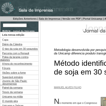
Edições Anteriores
|
Sala de Imprensa
|
Versão em PDF
|
Portal Unicamp
|
A
Leia nessa edição
Capa
Diário da Cátedra
O tipo da soja em 30 segundos
Metodologia desenvolvida por pesqui
da Unicamp diferencia produto transg
Parceria com a Renault
Polpa da laranja contra
diabetes
Método identifi
A hora do reconhecimento
Fóruns
de soja em 30
Visões sobre a fome
Superávit primário
Jovens de São Paulo:
desemprego
MANUEL ALVES FILHO
Painel da semana
Teses da semana
Unicamp na mídia
N
O mundo gira
o momento em que o Congresso
Unicamp e Sebrae