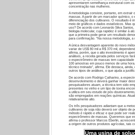
apresentarem semelhança estrutural com os
concentração nas mulheres.
A metodologia consiste, portanto, em extrair 
massas. A partir de um marcador químico, o 
diferenciação dos cultivares. O resultado é 
meio de gráficos e dados estatísticos. Mas 
uso? De acordo com Leonardo Silva Santos, an
biologia molecular, cuja rapidez é similar à
que a primeira pode gerar um resultado denom
para confirmação. “Na nossa metodologia, a r
A única desvantagem aparente do novo méto
variar de US$ 80 mil a R$ 370 mil, dependen
afirma, porém, que o alto investimento é ape
análises, a receita gerada pelos serviços far
o espectrômetro de massas tem capacidade pa
100 amostras em pouco menos de uma hora. 
técnico treinado”, afirma. Ele destaca, ainda
outros tipos de análises, o que ajuda a justif
De acordo com Rodrigo Catharino, a espectr
desenvolvimento e deverá ganhar maior desta
pesquisadores atuam, a técnica tem sido emp
presentes no vinho e um tipo de toxina enco
a utiliza em seu estudo de pós-doutoramento,
são empregados em reações químicas. Atual
relativamente alto.
Os três pesquisadores adiantam que a metodo
cultivares de soja não deverá ser objeto de p
método é rápido e eficaz e que pode ser real
espectrômetro de massas. Queremos que esse
afirma o professor Marcos Eberlin, acrescen
a origem de outros produtos agrícolas, tais c
Uma usina de solu