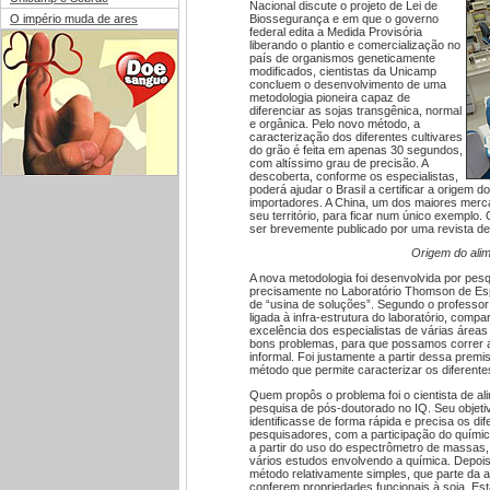
Nacional discute o projeto de Lei de
Biossegurança e em que o governo
O império muda de ares
federal edita a Medida Provisória
liberando o plantio e comercialização no
país de organismos geneticamente
modificados, cientistas da Unicamp
concluem o desenvolvimento de uma
metodologia pioneira capaz de
diferenciar as sojas transgênica, normal
e orgânica. Pelo novo método, a
caracterização dos diferentes cultivares
do grão é feita em apenas 30 segundos,
com altíssimo grau de precisão. A
descoberta, conforme os especialistas,
poderá ajudar o Brasil a certificar a origem 
importadores. A China, um dos maiores merc
seu território, para ficar num único exemplo
ser brevemente publicado por uma revista de
Origem do alim
A nova metodologia foi desenvolvida por pes
precisamente no Laboratório Thomson de Es
de “usina de soluções”. Segundo o professor 
ligada à infra-estrutura do laboratório, com
excelência dos especialistas de várias área
bons problemas, para que possamos correr a
informal. Foi justamente a partir dessa prem
método que permite caracterizar os diferentes
Quem propôs o problema foi o cientista de a
pesquisa de pós-doutorado no IQ. Seu objet
identificasse de forma rápida e precisa os dif
pesquisadores, com a participação do quími
a partir do uso do espectrômetro de massas,
vários estudos envolvendo a química. Depois
método relativamente simples, que parte da a
conferem propriedades funcionais à soja. E