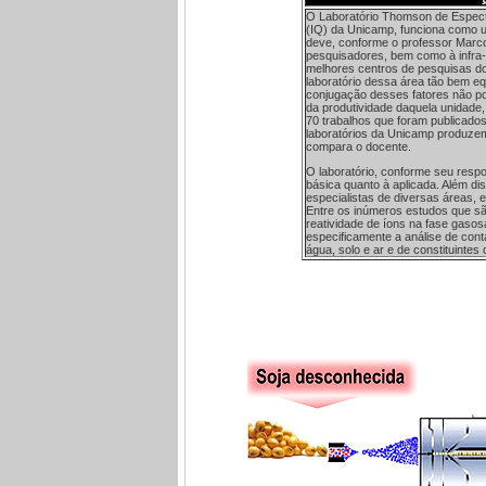
O Laboratório Thomson de Espectr
(IQ) da Unicamp, funciona como u
deve, conforme o professor Marco
pesquisadores, bem como à infra-
melhores centros de pesquisas do
laboratório dessa área tão bem eq
conjugação desses fatores não pod
da produtividade daquela unidade,
70 trabalhos que foram publicados
laboratórios da Unicamp produzem,
compara o docente.
O laboratório, conforme seu respo
básica quanto à aplicada. Além dis
especialistas de diversas áreas, 
Entre os inúmeros estudos que sã
reatividade de íons na fase gasos
especificamente a análise de con
água, solo e ar e de constituintes d