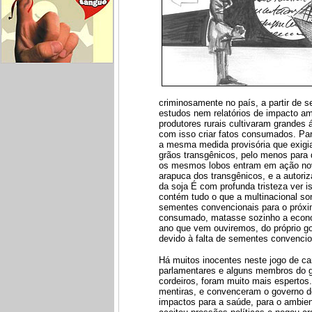
criminosamente no país, a partir de
estudos nem relatórios de impacto amb
produtores rurais cultivaram grandes 
com isso criar fatos consumados. Pa
a mesma medida provisória que exigia
grãos transgênicos, pelo menos para d
os mesmos lobos entram em ação nov
arapuca dos transgênicos, e a autoriza
da soja É com profunda tristeza ver 
contém tudo o que a multinacional s
sementes convencionais para o próxim
consumado, matasse sozinho a economi
ano que vem ouviremos, do próprio go
devido à falta de sementes convencion
Há muitos inocentes neste jogo de car
parlamentares e alguns membros do go
cordeiros, foram muito mais espertos
mentiras, e convenceram o governo d
impactos para a saúde, para o ambien