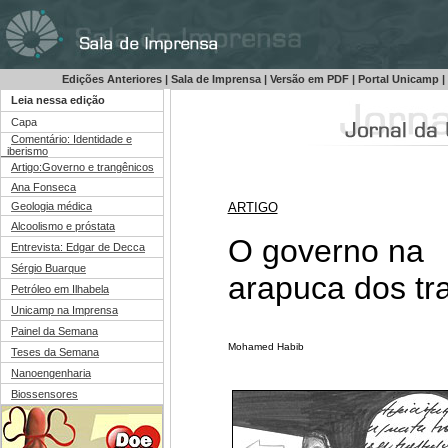
Edições Anteriores
|
Sala de Imprensa
|
Versão em PDF
|
Portal Unicamp
|
Leia nessa edição
Capa
Comentário: Identidade e
iberismo
Artigo:Governo e trangênicos
Ana Fonseca
Geologia médica
ARTIGO
Alcoolismo e próstata
O governo na
Entrevista: Edgar de Decca
Sérgio Buarque
arapuca
dos tr
Petróleo em Ilhabela
Unicamp na Imprensa
Painel da Semana
Mohamed Habib
Teses da Semana
Nanoengenharia
Biossensores