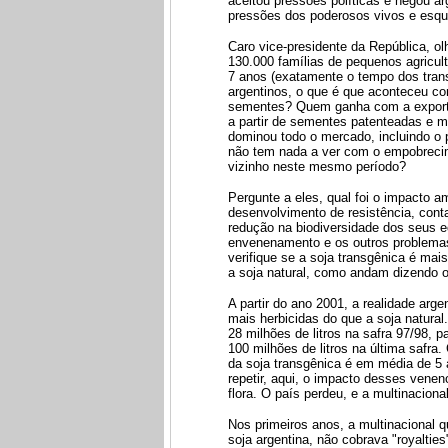
aceitou pressões políticas e negou a
pressões dos poderosos vivos e esque
Caro vice-presidente da República, o
130.000 famílias de pequenos agricult
7 anos (exatamente o tempo dos trans
argentinos, o que é que aconteceu c
sementes? Quem ganha com a exportaç
a partir de sementes patenteadas e m
dominou todo o mercado, incluindo o 
não tem nada a ver com o empobrecim
vizinho neste mesmo período?
Pergunte a eles, qual foi o impacto 
desenvolvimento de resistência, cont
redução na biodiversidade dos seus e
envenenamento e os outros problemas 
verifique se a soja transgênica é ma
a soja natural, como andam dizendo 
A partir do ano 2001, a realidade arg
mais herbicidas do que a soja natural
28 milhões de litros na safra 97/98, 
100 milhões de litros na última safra
da soja transgênica é em média de 5 a
repetir, aqui, o impacto desses vene
flora. O país perdeu, e a multinaciona
Nos primeiros anos, a multinacional
soja argentina, não cobrava "royaltie