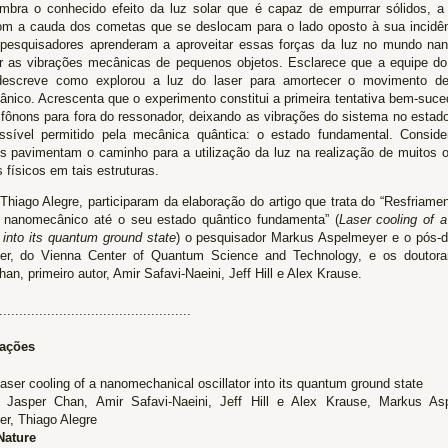
lembra o conhecido efeito da luz solar que é capaz de empurrar sólidos, 
om a cauda dos cometas que se deslocam para o lado oposto à sua incidên
pesquisadores aprenderam a aproveitar essas forças da luz no mundo nan
r as vibrações mecânicas de pequenos objetos. Esclarece que a equipe do
 descreve como explorou a luz do laser para amortecer o movimento d
nico. Acrescenta que o experimento constitui a primeira tentativa bem-suc
 fônons para fora do ressonador, deixando as vibrações do sistema no estad
ssível permitido pela mecânica quântica: o estado fundamental. Consid
os pavimentam o caminho para a utilização da luz na realização de muitos 
 físicos em tais estruturas.
Thiago Alegre, participaram da elaboração do artigo que trata do “Resfriame
r nanomecânico até o seu estado quântico fundamenta” (
Laser cooling of 
r into its quantum ground state
) o pesquisador Markus Aspelmeyer e o pós-
er, do Vienna Center of Quantum Science and Technology, e os doutora
an, primeiro autor, Amir Safavi-Naeini, Jeff Hill e Alex Krause.
................................................
cações
Laser cooling of a nanomechanical oscillator into its quantum ground state
Jasper Chan, Amir Safavi-Naeini, Jeff Hill e Alex Krause, Markus As
er, Thiago Alegre
Nature