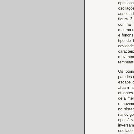
aprisio
oscila
associad
figura 
confina
mesma re
e fônons
tipo de 
cavidade
caracter
movimen
temperatu
Os fóton
paredes 
escape d
atuam na
atuantes
de alimen
o movime
no siste
nanovigo
opor à v
inversam
oscilador