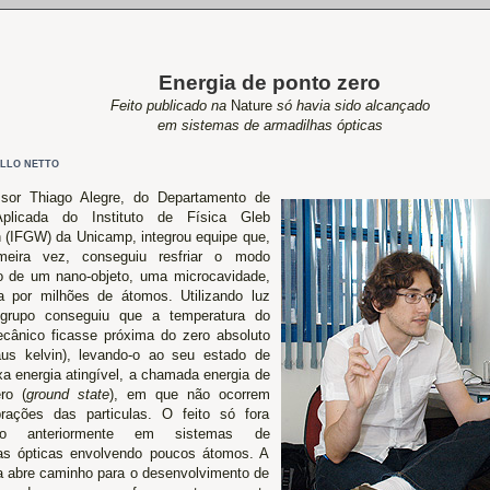
Energia de ponto zero
Feito publicado na
Nature
só havia sido alcançado
em sistemas de armadilhas ópticas
LLO NETTO
sor Thiago Alegre, do Departamento de
Aplicada do Instituto de Física Gleb
 (IFGW) da Unicamp, integrou equipe que,
imeira vez, conseguiu resfriar o modo
 de um nano-objeto, uma microcavidade,
 por milhões de átomos. Utilizando luz
 grupo conseguiu que a temperatura do
ânico ficasse próxima do zero absoluto
aus kelvin), levando-o ao seu estado de
xa energia atingível, a chamada energia de
ro (
ground state
), em que não ocorrem
rações das particulas. O feito só fora
ado anteriormente em sistemas de
as ópticas envolvendo poucos átomos. A
a abre caminho para o desenvolvimento de