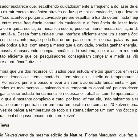
sador esclarece que, escolhendo cuidadosamente a frequência do laser de e
u extrair energia mecânica através da luz que sai da cavidade, o que leva a
 “Isso acontece porque a cavidade prefere espalhar a luz de determinada fre
a entre essa frequência natural da cavidade e a frequência do laser incid
ia com que a oscilação mecânica ocorre, pode-se intervir nessa oscilação d
é anulá-la. Dessa forma cria-se uma interface eficiente entre um sistema óp
 em que a informação pode fluir de um para outro. Em outras palavras: par
ade óptica a luz, com energia menor que a cavidade, precisa ganhar energia
possível absorvendo energia mecânica do sistema, que é assim resfria
tão eficiente que os pesquisadores conseguiram congelar e medir as vi
te a um fônon”, diz ele.
embra que um dos recursos utilizados para estudar efeitos quânticos em es
considerado o sistema montado – tem sido a utilização de temperaturas 
. Por isso o primeiro passo é levar o sistema ao estado fundamental – que
odos os movimentos – baixando sua temperatura global até poucas dezena
gar a esse estado fundamental é necessário trabalhar com temperaturas 
, o que é bastante complexo e caro, por isso, afirma ele, “não baixamos a t
ma e optamos por trabalhar em uma temperatura de cerca de 20 kelvin (cerc
 vez de baixar a temperatura de todo o sistema criamos um caminho óptico 
racional chegasse próximo do zero kelvin”.
iews
ão
News&Views
da mesma edição da
Nature
, Florian Marquardt, que faz 