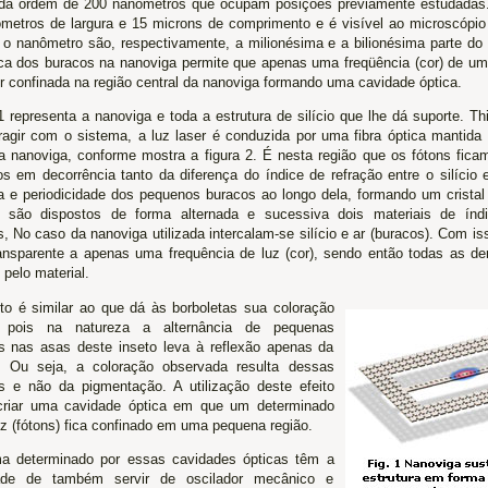
da ordem de 200 nanômetros que ocupam posições previamente estudadas
metros de largura e 15 microns de comprimento e é visível ao microscópio
 o nanômetro são, respectivamente, a milionésima e a bilionésima parte do
ca dos buracos na nanoviga permite que apenas uma freqüência (cor) de um 
r confinada na região central da nanoviga formando uma cavidade óptica.
1 representa a nanoviga e toda a estrutura de silício que lhe dá suporte. Th
eragir com o sistema, a luz laser é conduzida por uma fibra óptica mantida
da nanoviga, conforme mostra a figura 2. É nesta região que os fótons fic
os em decorrência tanto da diferença do índice de refração entre o silício 
a e periodicidade dos pequenos buracos ao longo dela, formando um cristal
 são dispostos de forma alternada e sucessiva dois materiais de índi
s, No caso da nanoviga utilizada intercalam-se silício e ar (buracos). Com i
ransparente a apenas uma frequência de luz (cor), sendo então todas as de
s pelo material.
ito é similar ao que dá às borboletas sua coloração
, pois na natureza a alternância de pequenas
as nas asas deste inseto leva à reflexão apenas da
. Ou seja, a coloração observada resulta dessas
as e não da pigmentação. A utilização deste efeito
criar uma cavidade óptica em que um determinado
uz (fótons) fica confinado em uma pequena região.
a determinado por essas cavidades ópticas têm a
dade de também servir de oscilador mecânico e