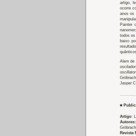
artigo, 
ocorre c
anos os 
manipula
Painter
nanomecâ
todos os
baixo po
resultad
quânticos
Alem de 
oscilado
oscillato
Gröbrach
Jasper Ch
.............
■ Publi
Artigo
: 
Autores:
Gröbrach
Revista 