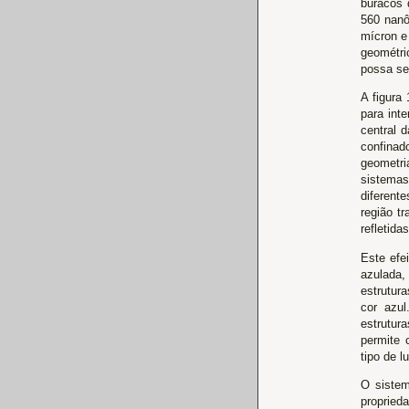
buracos 
560 nanô
mícron e
geométri
possa se
A figura 
para int
central 
confinad
geometri
sistemas
diferente
região t
refletida
Este efe
azulada
estrutur
cor azul
estrutur
permite 
tipo de l
O sistem
proprie