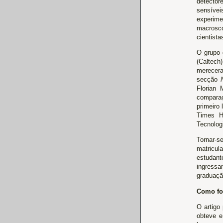
detecto
sensívei
experi
macroscó
cientist
O grupo 
(Caltech
merecera
secção
Florian 
compara
primeiro
Times Hi
Tecnolog
Tornar-s
matricul
estudant
ingressa
graduaçã
Como foi
O artigo
obteve e