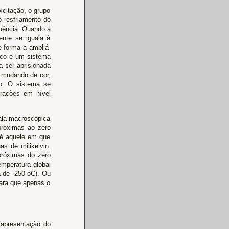
xcitação, o grupo
o resfriamento do
quência. Quando a
ente se iguala à
e forma a ampliá-
tico e um sistema
a ser aprisionada
, mudando de cor,
do. O sistema se
brações em nível
cala macroscópica
próximas ao zero
 é aquele em que
s de milikelvin.
próximas do zero
emperatura global
a de -250 oC). Ou
para que apenas o
a apresentação do