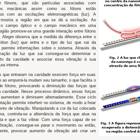
nar fônons, que são partículas associadas com
ções mecânicas assim como os fótons estão
os com as oscilações eletromagnéticas (luz). A
3 mostra a região em que se dá a oscilação. Ao
r o campo óptico e o campo mecânico em uma
gião promove-se uma grande interação entre fótons
. Alegre observa que a medida da diferença entre o
fóton (luz) que entra e o tipo de luz que sai da
 permite informações sobre o sistema. Através da
ização da luz que sai consegue-se determinar o
to da cavidade e associar essa vibração à sua
ra interna.
s que entraram na cavidade exercem força em suas
e ao empurrá-la mudam seu tamanho, o que facilita o
e fótons, provocando a diminuição das forças que
 cavidade. Nesse processo dinâmico, essas forças
 aumentam e diminuem alternadamente. Esse ciclo
tação permite interferir no sistema, de modo a frear
nto de vibração. Manipulando a cor da luz colocada
ma, controla-se a alternância da força que atua na
ta e que a faz vibrar. Com uma força capaz de se
ibração, consegue-se parar o movimento ou então,
ente, provocar aumento da vibração até criar um
.