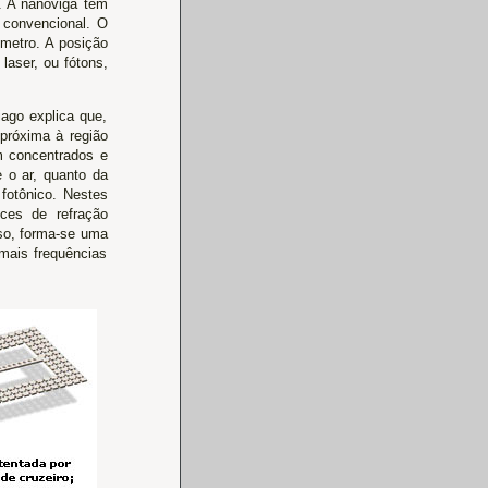
. A nanoviga tem
 convencional. O
 metro. A posição
laser, ou fótons,
iago explica que,
 próxima à região
am concentrados e
e o ar, quanto da
 fotônico. Nestes
ces de refração
sso, forma-se uma
mais frequências