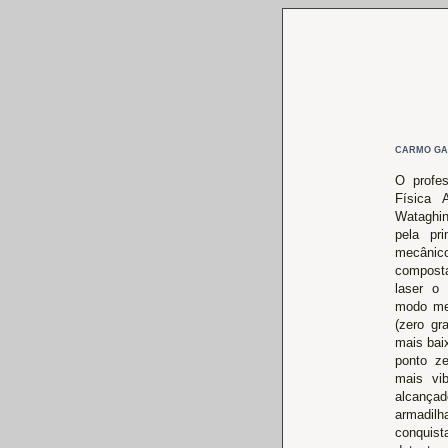
CARMO GA
O profes
Física 
Wataghin
pela pr
mecânico
composta
laser o
modo mec
(zero gr
mais bai
ponto ze
mais vib
alcanç
armadilh
conquist