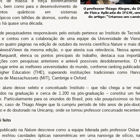
res de massa e força extremamente
s, bem como para o desenvolvimento de
mentos quânticos em sistemas
picos com bilhões de átomos, sonho dos
as há quase uma década.
de pesquisadores responsáveis pelo estudo pertence ao Instituto de Tecnolo
) e contou com a colaboração de uma equipe da Universidade de Viena
m quatro páginas na edição de outubro da revista científica
Nature
e mais d
News&Views
da mesma edição, o que atesta sua relevância. Nessa apres
Marquardt, elenca os pontos principais do trabalho, destaca sua importâ
ções com pesquisas anteriores e antevê possíveis desdobramentos. O 
 lugar entre as melhores universidades do mundo, conforme ranking publicad
gher Education (THE), superando instituições tradicionais como Harva
ia de Massachussets (MIT), Cambrige e Oxford.
e aluno desse seleto e conceituado Instituto – que não chega a ter ma
ados na graduação e cerca de 1.200 na pós-graduação – constitui um fei
e. Particularmente para os oriundos do Brasil, pois são pouquíssimos os bra
m, caso de Thiago Alegre que lá cumpriu período de três anos de pós-dout
o e do doutorado na Unicamp, onde se tornou professor concursado recente
 feito
 publicado na
Nature
descreve como a equipe liderada pelo professor Oskar 
 resfriou cavidades ópticas nanométricas em uma nanoviga de silício, na