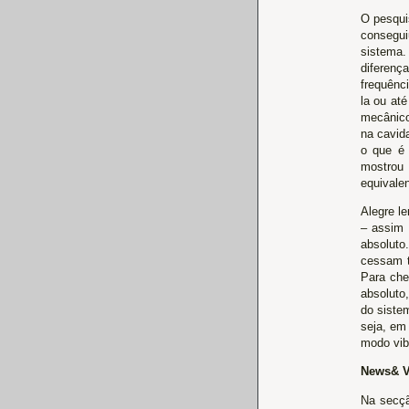
O pesqui
consegui
sistema.
diferenç
frequênc
la ou at
mecânico
na cavid
o que é 
mostrou 
equivalen
Alegre l
– assim 
absoluto
cessam t
Para che
absoluto
do siste
seja, em
modo vib
News& V
Na secç