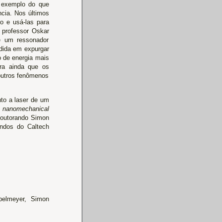
a exemplo do que
cia. Nos últimos
o e usá-las para
 professor Oskar
e um ressonador
edida em expurgar
o de energia mais
era ainda que os
outros fenômenos
nto a laser de um
a nanomechanical
doutorando Simon
ndos do Caltech
pelmeyer, Simon