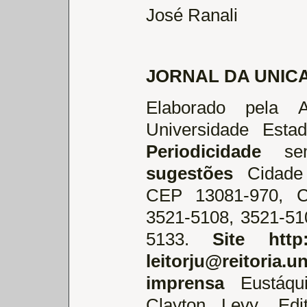
José Ranali
JORNAL DA UNIC
Elaborado pela 
Universidade Esta
Periodicidade
sem
sugestões
Cidade U
CEP 13081-970, 
3521-5108, 3521-51
5133.
Site
http
leitorju@reitoria.u
imprensa
Eustáqu
Clayton Levy. Ed