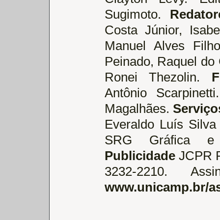
Sugimoto.
Redato
Costa Júnior, Isabe
Manuel Alves Filho
Peinado, Raquel do
Ronei Thezolin.
F
Antônio Scarpinett
Magalhães.
Serviço
Everaldo Luís Silva
SRG Gráfica e E
Publicidade
JCPR Pu
3232-2210. As
www.unicamp.br/as