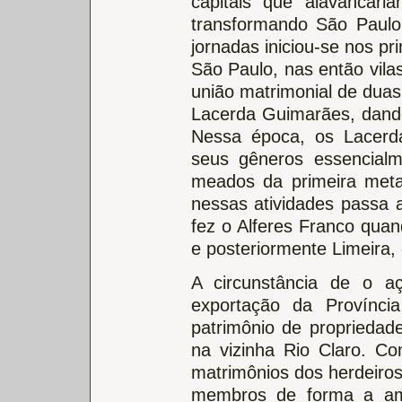
capitais que alavancaria
transformando São Paulo
jornadas iniciou-se nos pr
São Paulo, nas então vila
união matrimonial de dua
Lacerda Guimarães, dando
Nessa época, os Lacerd
seus gêneros essencial
meados da primeira meta
nessas atividades passa a
fez o Alferes Franco qua
e posteriormente Limeira, 
A circunstância de o aç
exportação da Provínc
patrimônio de propriedade
na vizinha Rio Claro. C
matrimônios dos herdeiros
membros de forma a amp