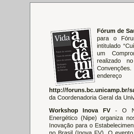
Fórum de S
para o Fór
intitulado “C
um Compromi
realizado 
Convenções.
ender
http://foruns.bc.unicamp.br/
da Coordenadoria Geral da Uni
Workshop Inova FV
- O Nú
Energético (Nipe) organiza 
Inovação para o Estabeleciment
no Brasil (Inova FV). O evento 