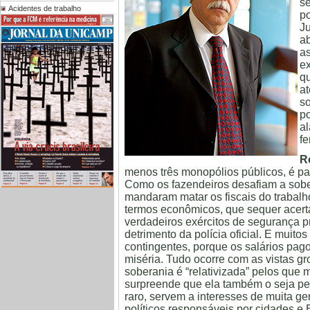
se
Acidentes de trabalho
po
Ju
ab
as
ex
q
at
so
po
al
fe
R
menos três monopólios públicos, é pa
Como os fazendeiros desafiam a sobe
mandaram matar os fiscais do traba
termos econômicos, que sequer acert
verdadeiros exércitos de segurança p
detrimento da polícia oficial. E muitos
contingentes, porque os salários pag
miséria. Tudo ocorre com as vistas gr
soberania é “relativizada” pelos que
surpreende que ela também o seja pe
raro, servem a interesses de muita gen
políticos responsáveis por cidades e