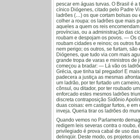
pescar em águas turvas. O Brasil é a t
cínico Diógenes, citado pelo Padre 
ladrões (…) os que cortam bolsas ou 
colher a roupa: os ladrões que mais 
aqueles a quem os reis encomendam o
províncias, ou a administração das ci
roubam e despojam os povos. — Os o
roubam cidades e reinos; os outros fu
nem perigo; os outros, se furtam, são
Diógenes, que tudo via com mais agu
grande tropa de varas e ministros de 
começou a bradar: — Lá vão os ladrõ
Grécia, que tinha tal pregador! E mai
padecera a justiça as mesmas afronta
um ladrão, por ter furtado um carneir
cônsul, ou ditador, por ter roubado u
enforcado estes mesmos ladrões triu
discreta contraposição Sidônio Apol
duas coisas: em castigar furtos, e em 
inveja. Queria tirar os ladrões do mun
Quando vemos no Parlamento demagog
redigem leis severas contra o roubo, 
privilegiado é prova cabal de uso das
delinqüir. Deste modo, os projetos o