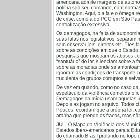
americana admite margens de autonomi
polícia sob seu comando, com normas
Washington. Aqui, o alfa e o ômega r
de crise, como a do PCC em São Paulo,
centralização excessiva.
Os demagogos, na falta de autonomia
suas falas nos legislativos, separam
sem observar leis, direitos etc. Ele
sobre as condições em que o Estado
pesquisas que mostram os abusos co
“santuário” do lar, silenciam sobre a
sobre as moradias onde se amontoam
ignoram as condições de transporte c
truculenta de grupos corruptos e selv
De vez em quando, como no caso da F
espetáculo da violência cometida ofi
Demagogos da mídia usam aquelas im
Depois as jogam no arquivo. Todos cl
Poucos recordam que a própria lei, co
aranha que prende os fracos, mas não
JU
– O Mapa da Violência dos Municíp
Estados Ibero-americanos para a Educ
do chamado Brasil profundo no topo 