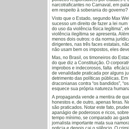
narcotraficantes no Carnaval, em pal
em respeito à soberania do governo?
Visto que o Estado, segundo Max Web
sucesso um direito de fazer a lei num 
do uso da violência física legítima”,
violência ilegítima se apresenta. Alé
menos dois outros: o da norma jurídic
dirigentes, nas três faces estatais, 
não usam bem os impostos, eles deve
Mas, no Brasil, os timoneiros do Est
do que diz a Constituição. O corporat
improbos e indecorosos, falta eficáci
de venalidade praticada por alguns ju
detrimento das políticas públicas. E
draconianas contra “os bandidos”, “o
esquece sua própria natureza humana,
A propaganda vende a mentira de que
honestos e, de outro, apenas feras. N
são praticados. Notar este fato, prude
apanágio de poderosos e ricos, sobre
tempo mínimo, se comparado ao gast
jornalista importante mata sua namora
noticia e depois cai o silêncio. O cr