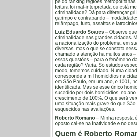
pé do ranking regiões metropolitanas
leitura foi mal-interpretada ou está
criminalidade? Dá para diferençar gri
garimpo e contrabando – modalidades
relâmpago, furto, assaltos e latrocíni
Luiz Eduardo Soares
– Observe que
criminalidade nas grandes cidades. M
a nacionalização do problema, em sua
diversas, mas o que se constata nes
chamado a atenção há muitos anos – 
essas questões – para o fenômeno da
cada região? Varia. Só estudos especí
modo, tomemos cuidado. Numa cidade
corresponde a mil homicídios na cida
em São Paulo, em um ano, e 1001, no
identificada. Mas se esse único homicí
sucedido por dois homicídios, no ano 
crescimento de 100%. O que será verd
uma situação mais grave do que São
esquecidos nas avaliações.
Roberto Romano
– Minha resposta é 
oposto cai-se na inatividade e no des
Quem é Roberto Roma