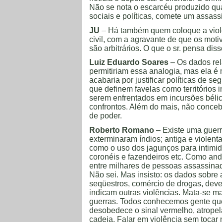
Não se nota o escarcéu produzido qu
sociais e políticas, comete um assass
JU
– Há também quem coloque a violê
civil, com a agravante de que os moti
são arbitrários. O que o sr. pensa dis
Luiz Eduardo Soares
– Os dados rela
permitiriam essa analogia, mas ela é m
acabaria por justificar políticas de s
que definem favelas como territórios 
serem enfrentados em incursões bélica
confrontos. Além do mais, não conceb
de poder.
Roberto Romano
– Existe uma guerr
exterminaram índios; antiga e violen
como o uso dos jagunços para intimid
coronéis e fazendeiros etc. Como and
entre milhares de pessoas assassina
Não sei. Mas insisto: os dados sobre 
seqüestros, comércio de drogas, dev
indicam outras violências. Mata-se ma
guerras. Todos conhecemos gente que
desobedece o sinal vermelho, atropel
cadeia. Falar em violência sem tocar 