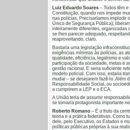
Luiz Eduardo Soares
– Todos têm e 
Constituição, quando nos impede mu
nas polícias. Precisaríamos implodir 
Único de Segurança Pública); liberar
inteiramente diferentes, organizadas 
se lhes parecer adequado, respeitando 
reaproveitando, claro.
Bastaria uma legislação infraconstitu
exigências mínimas às polícias, as at
qualidade, eficiência, legalismo e val
participação da sociedade, metas e 
gestão racional. E seria suficiente ret
modelo policial. Com isso, estaria tr
mudar – se desejarem fazê-lo. Além d
Responsabilidade Social, ou socioedu
a cumprirem a LEP e o ECA.
A União teria de assumir responsabil
se tornaria protagonista importante 
Roberto Romano
– É o fruto da centr
teoria e a prática federativas. Como t
dele, pelo Executivo, os Estados e 
políticas públicas próprias à sua rea