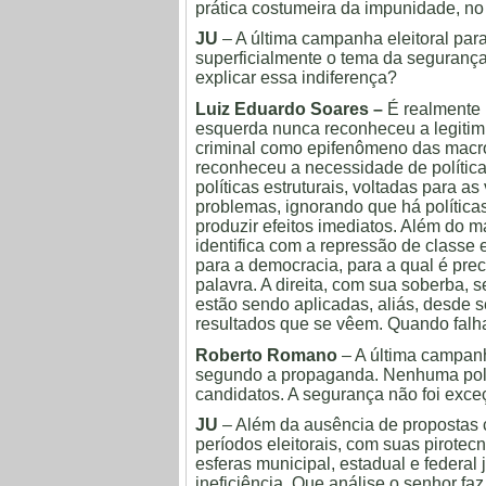
prática costumeira da impunidade, no
JU
– A última campanha eleitoral par
superficialmente o tema da segurança
explicar essa indiferença?
Luiz Eduardo Soares –
É realmente i
esquerda nunca reconheceu a legitim
criminal como epifenômeno das macro
reconheceu a necessidade de política
políticas estruturais, voltadas para 
problemas, ignorando que há política
produzir efeitos imediatos. Além do m
identifica com a repressão de classe
para a democracia, para a qual é prec
palavra. A direita, com sua soberba,
estão sendo aplicadas, aliás, desde 
resultados que se vêem. Quando falha
Roberto Romano
– A última campanh
segundo a propaganda. Nenhuma políti
candidatos. A segurança não foi exce
JU
– Além da ausência de propostas c
períodos eleitorais, com suas pirotec
esferas municipal, estadual e federa
ineficiência. Que análise o senhor fa