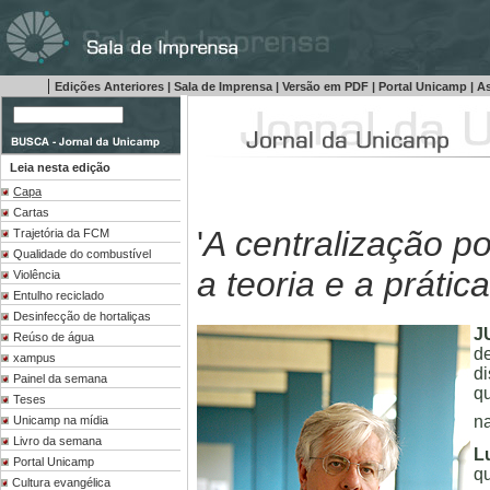
|
Edições Anteriores
|
Sala de Imprensa
|
Versão em PDF
|
Portal Unicamp
|
As
Leia nesta edição
Capa
Cartas
'
A centralização po
Trajetória da FCM
Qualidade do combustível
a teoria e a prátic
Violência
Entulho reciclado
Desinfecção de hortaliças
J
Reúso de água
de
xampus
di
Painel da semana
qu
Teses
na
Unicamp na mídia
Livro da semana
L
Portal Unicamp
q
Cultura evangélica