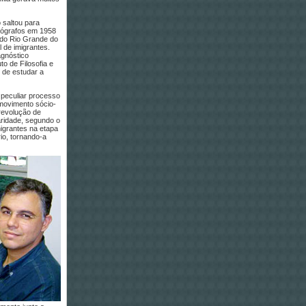
 saltou para
eógrafos em 1958
 do Rio Grande do
 de imigrantes.
agnóstico
to de Filosofia e
 de estudar a
 peculiar processo
movimento sócio-
revolução de
aridade, segundo o
migrantes na etapa
io, tornando-a