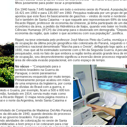
filhos justamente para poder tocar a propriedade.
Em 1940 havia 7.645 habitantes em todo o extremo oeste do Paraná. A população
16.421 em 1950 e para 135.697 em 1960. Pesquisa realizada por um grupo de g
apontou que este fluxo foi basicamente de gaúchos – vindos do norte e nordeste
Sul e também de Santa Catarina – e que naquele ano representavam 69% do total
Ricardo Rippel, professor de economia da Unioeste, já tinha participado de um di
econômico da área, a pedido da Hidrelétrica de Itaipu, quando veio bater no Institu
Ciências Humanas (IFCH) da Unicamp para o doutorado em demografia. “Depois
economia da região, quis saber o que aconteceu com sua população”, justifica.
Rippel, na tese orientada pelo professor José Marcos Pinto da Cunha, esmiúça o
de ocupação da última porção geográfica não colonizada do Paraná, seguindo o 
econômico nacional denominado “Marcha para o Oeste”, deflagrado logo após a 
1930, mas que ali foi estimulado somente com o fim da Segunda Guerra. A peculi
pesquisador, está no fato de que embora a região tenha atraído grande leva de i
de ocupação, seu desenvolvimento significou a inversão deste processo migratór
área de elevada evasão populacional, em curto espaço de tempo.
No vácuo
– “Conquistado para o
território brasileiro na Guerra do
Paraguai, o oeste paranaense
permaneceu esquecido por muito tempo.
Primeiramente porque acabou em mãos
de uma empresa da Inglaterra, por conta
de dívidas do Brasil com a guerra, e
oledo e Guaíra, por exemplo, ficam a 500 e 600 km
 então, fundado em 1914, servia muito mais como
plica Ricardo Rippel. O mapa nesta página mostra o
ai e o norte da Argentina, tendo Santa Catarina e
nholado de Companhia de Madeiras Del Alto Paraná,
os da década de 1940, quando desistiu do processo
ade ao governo brasileiro. Foi quando os
do atividades de colonização no oeste de Santa
nibilizadas a bom preço e se cotizaram para criar