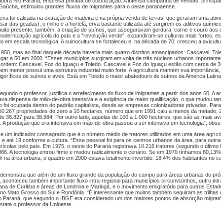
zadora Rio Paraná, empresa privada de colonização. A intensa campanha de vendas, principa
Gaúcha, estimulou grandes fluxos de migrantes para o oeste paranaense.
teira foi calcada na extração de madeira e na própria venda de terras, que geraram uma ati
ar das geadas), o milho e a hortelã, erva bastante utilizada até surgirem os aditivos químic
muito presente, também, a criação de suínos, que asseguravam gordura, carne e couro aos 
modernização agrícola do país e a “revolução verde”, expandiram-se culturas mais fortes, e
ido em escala tecnológica. A suinocultura se fortaleceu e, na década de 70, cresceu a avicultu
1950, mas ao final daquela década haveria mais quatro distritos emancipados: Cascavel, Tol
gar a 50 em 2000. “Esses municípios surgiram em volta de três núcleos urbanos importante
ordem: Cascavel, Foz do Iguaçu e Toledo. Cascavel e Foz do Iguaçu estão com cerca de 30
m menor possui uma estrutura industrial muito forte. A agricultura mantém sua importância,
rigoríficos de suínos e aves. Está em Toledo o maior abatedouro de suínos da América Latin
undo o professor, justifica o arrefecimento do fluxo de imigrantes a partir dos anos 60. A 
ava dispensa de mão-de-obra intensiva e a exigência de maior qualificação, o que mudou ta
o foi ocupada dentro do padrão capitalista, desde as empresas colonizadoras privadas. Par
 50.267 propriedades de zero a 10 hectares, número que em 1991 caiu a menos da metade, 
e 38.827 para 38.984. Por outro lado, aquelas de 100 a 1.000 hectares, que são as mais a
. A produção que era intensiva em mão-de-obra passou a ser intensiva em tecnologia”, obse
um indicador consagrado que é o número médio de tratores utilizados em uma área agrícol
e até 19 conforme a cultura. “Esse pessoal foi para os centros urbanos da área, para outra
rícolas pelo país. Em 1975, o oeste do Paraná registrava 10.216 tratores (segundo o último
.986. A tecnologia entrou firme e mudou radicalmente o cenário. Se em 1970 tínhamos 80,13
7% na área urbana, o quadro em 2000 estava totalmente invertido: 18,4% dos habitantes no
l demonstra que além de um fluxo grande da população do campo para áreas urbanas do pró
 aconteceu também importante fluxo intra-regional para municípios circunvizinhos, outro intr
ana de Curitiba e áreas de Londrina e Maringá, e o movimento emigratório para outros Estado
 no Mato Grosso do Sul e Rondônia. “É interessante que muitos também seguiram as trilhas 
do Paraná, que segundo o IBGE era considerado um dos maiores pontos de absorção migrató
stata o professor da Unioeste.