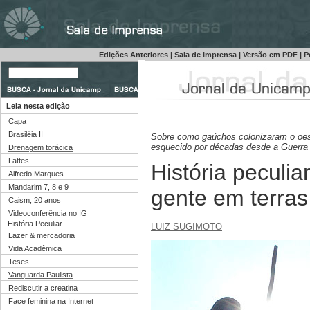
|
Edições Anteriores
|
Sala de Imprensa
|
Versão em PDF
|
P
Leia nesta edição
Capa
Brasiléia II
Sobre como gaúchos colonizaram o oes
esquecido por décadas desde a Guerra
Drenagem torácica
Lattes
História peculi
Alfredo Marques
Mandarim 7, 8 e 9
gente em terras
Caism, 20 anos
Videoconferência no IG
História Peculiar
LUIZ SUGIMOTO
Lazer & mercadoria
Vida Acadêmica
Teses
Vanguarda Paulista
Rediscutir a creatina
Face feminina na Internet