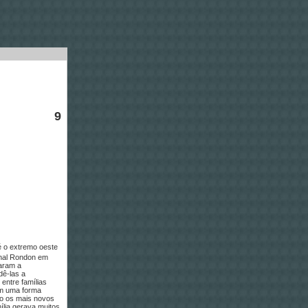
9
é o extremo oeste
chal Rondon em
iaram a
dê-las a
entre famílias
am uma forma
nto os mais novos
ília gerava muitos