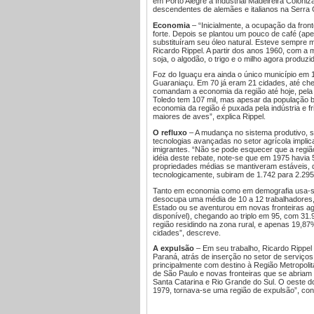
em Porto Alegre a Industrial Madeireira Coloni
descendentes de alemães e italianos na Serra 
Economia
– “Inicialmente, a ocupação da fron
forte. Depois se plantou um pouco de café (apes
substituíram seu óleo natural. Esteve sempre 
Ricardo Rippel. A partir dos anos 1960, com a 
soja, o algodão, o trigo e o milho agora produz
Foz do Iguaçu era ainda o único município em 
Guaraniaçu. Em 70 já eram 21 cidades, até che
comandam a economia da região até hoje, pela 
Toledo tem 107 mil, mas apesar da população be
economia da região é puxada pela indústria e f
maiores de aves”, explica Rippel.
O refluxo
– A mudança no sistema produtivo, seg
tecnologias avançadas no setor agrícola implic
imigrantes. “Não se pode esquecer que a regiã
idéia deste rebate, note-se que em 1975 havia
propriedades médias se mantiveram estáveis, d
tecnologicamente, subiram de 1.742 para 2.295
Tanto em economia como em demografia usa-se 
desocupa uma média de 10 a 12 trabalhadores, 
Estado ou se aventurou em novas fronteiras ag
disponível), chegando ao triplo em 95, com 31
região residindo na zona rural, e apenas 19,8
cidades”, descreve.
A expulsão
– Em seu trabalho, Ricardo Rippe
Paraná, atrás de inserção no setor de serviços,
principalmente com destino à Região Metropolit
de São Paulo e novas fronteiras que se abriam
Santa Catarina e Rio Grande do Sul. O oeste 
1979, tornava-se uma região de expulsão”, con