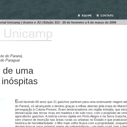
ortal Unicamp
|
Assine o JU
| Edição 313 - 20 de fevereiro a 5 de março de 2006
te do Paraná,
 do Paraguai
ar de uma
 inóspitas
E
stá fazendo 60 anos que 21 gaúchos partiram para uma extenuante viagem at
do Paraná, só alcançando o destino graças a trilhas abertas pela tropa do Mare
perseguição à Coluna Prestes. Eram desbravadores em região inóspita, que inic
demarcação das terras ricas em madeira e de solo roxo, com o propósito de ven
agricultores gaúchos. A notícia correu rápida em Porto Alegre e na Serra Gaúcha, 
sem chance de inserção nas áreas rurais ou urbanas no Estado e que praticav
histórica de hereditariedade: o filho mais velho ficava com a propriedade, enqua
deviam buscar seus próprios meios de sobrevivência – um tanto cruel, pois a fam