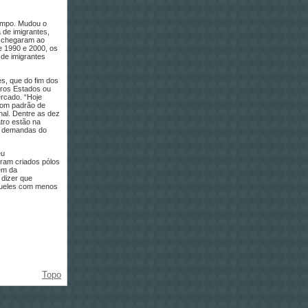
tempo. Mudou o
a de imigrantes,
% chegaram ao
e 1990 e 2000, os
de imigrantes
s, que do fim dos
tros Estados ou
rcado. “Hoje
bom padrão de
al. Dentre as dez
tro estão na
 a demandas do
eu
oram criados pólos
ém da
 dizer que
aqueles com menos
Topo