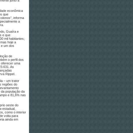
lmente junto a
vidade econômica
os que
colonos”, informa
specialmente a
ra.
edo, Guaíra e
s e que
0 mil habitantes;
 mas hoje a
a e um dos
adoção de
mbém o perfil dos
a oferecer uma
23.631. As
vançadas
rva Rippel.
a – um trator
s regiões do
 levantamento
% da população da
 campo e 81,6% nas
prio oeste do
a-estadual,
s, como o interior
de volta para
ria ainda em