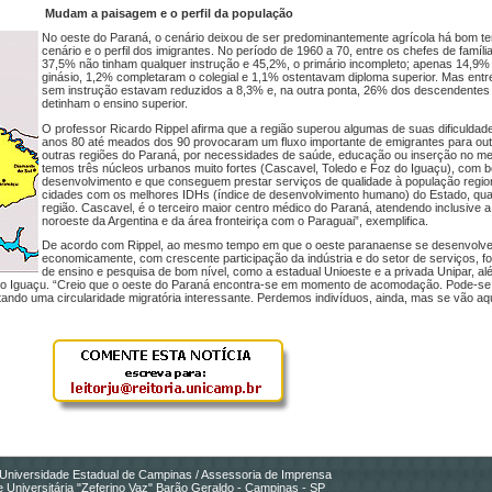
Mudam a paisagem e o perfil da população
No oeste do Paraná, o cenário deixou de ser predominantemente agrícola há bom 
cenário e o perfil dos imigrantes. No período de 1960 a 70, entre os chefes de famíli
37,5% não tinham qualquer instrução e 45,2%, o primário incompleto; apenas 14,9
ginásio, 1,2% completaram o colegial e 1,1% ostentavam diploma superior. Mas entr
sem instrução estavam reduzidos a 8,3% e, na outra ponta, 26% dos descendentes 
detinham o ensino superior.
O professor Ricardo Rippel afirma que a região superou algumas de suas dificuldade
anos 80 até meados dos 90 provocaram um fluxo importante de emigrantes para ou
outras regiões do Paraná, por necessidades de saúde, educação ou inserção no me
temos três núcleos urbanos muito fortes (Cascavel, Toledo e Foz do Iguaçu), com 
desenvolvimento e que conseguem prestar serviços de qualidade à população region
cidades com os melhores IDHs (índice de desenvolvimento humano) do Estado, qua
região. Cascavel, é o terceiro maior centro médico do Paraná, atendendo inclusive
noroeste da Argentina e da área fronteiriça com o Paraguai”, exemplifica.
De acordo com Rippel, ao mesmo tempo em que o oeste paranaense se desenvolv
economicamente, com crescente participação da indústria e do setor de serviços, f
de ensino e pesquisa de bom nível, como a estadual Unioeste e a privada Unipar, al
 do Iguaçu. “Creio que o oeste do Paraná encontra-se em momento de acomodação. Pode-se
tando uma circularidade migratória interessante. Perdemos indivíduos, ainda, mas se vão 
Universidade Estadual de Campinas / Assessoria de Imprensa
 Universitária "Zeferino Vaz" Barão Geraldo - Campinas - SP