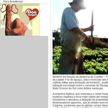
Flora Brasiliensis
também em função da distância de Curitiba – T
da capital. Foz do Iguaçu, único município até
colônia militar para proteção da fronteira”, ex
triângulo incrustado entre o noroeste do Paragu
Mato Grosso do Sul como limites nacionais.
A empresa inglesa, que ostentava o nome espa
explorou madeira e erva-mate nativa até mead
extrativista e devolveu a titulação de propried
desbravadores gaúchos, que já vinham exercen
Catarina, souberam que as glebas seriam dispo