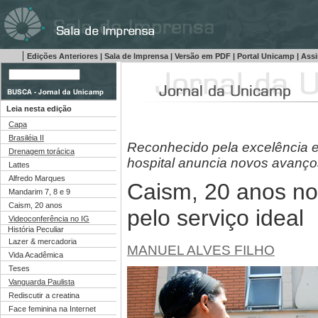
|
Edições Anteriores
|
Sala de Imprensa
|
Versão em PDF
|
Portal Unicamp
|
Assi
Leia nesta edição
Capa
Brasiléia II
Reconhecido pela excelência 
Drenagem torácica
hospital anuncia novos avanç
Lattes
Alfredo Marques
Caism, 20 anos no
Mandarim 7, 8 e 9
Caism, 20 anos
pelo serviço ideal
Videoconferência no IG
História Peculiar
Lazer & mercadoria
MANUEL ALVES FILHO
Vida Acadêmica
Teses
Vanguarda Paulista
Rediscutir a creatina
Face feminina na Internet