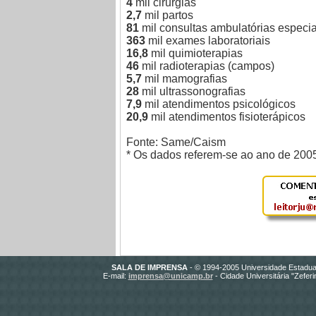
4
mil cirurgias
2,7
mil partos
81
mil consultas ambulatórias especi
363
mil exames laboratoriais
16,8
mil quimioterapias
46
mil radioterapias (campos)
5,7
mil mamografias
28
mil ultrassonografias
7,9
mil atendimentos psicológicos
20,9
mil atendimentos fisioterápicos
Fonte: Same/Caism
* Os dados referem-se ao ano de 200
SALA DE IMPRENSA
- © 1994-2005 Universidade Estadua
E-mail:
imprensa@unicamp.br
- Cidade Universitária "Zefer