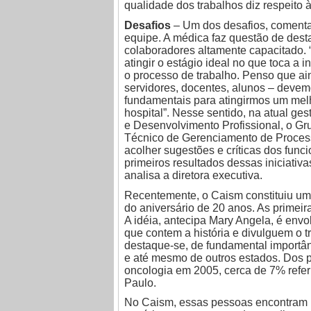
qualidade dos trabalhos diz respeito à
Desafios
– Um dos desafios, comenta
equipe. A médica faz questão de des
colaboradores altamente capacitado.
atingir o estágio ideal no que toca a 
o processo de trabalho. Penso que a
servidores, docentes, alunos – deve
fundamentais para atingirmos um mel
hospital”. Nesse sentido, na atual ge
e Desenvolvimento Profissional, o G
Técnico de Gerenciamento de Processo
acolher sugestões e críticas dos fun
primeiros resultados dessas iniciativ
analisa a diretora executiva.
Recentemente, o Caism constituiu um
do aniversário de 20 anos. As primei
A idéia, antecipa Mary Angela, é envo
que contem a história e divulguem o t
destaque-se, de fundamental importâ
e até mesmo de outros estados. Dos 
oncologia em 2005, cerca de 7% refer
Paulo.
No Caism, essas pessoas encontram u