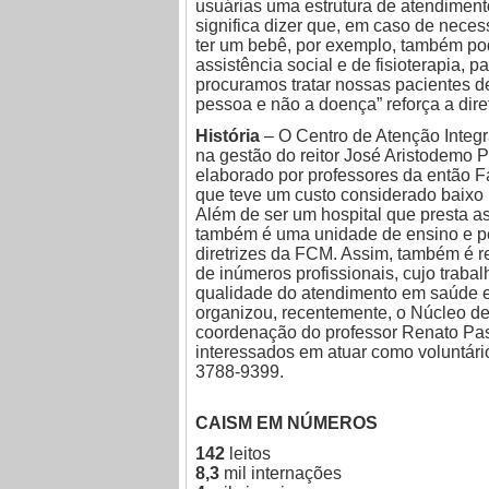
usuárias uma estrutura de atendimento 
significa dizer que, em caso de neces
ter um bebê, por exemplo, também pod
assistência social e de fisioterapia, 
procuramos tratar nossas pacientes de
pessoa e não a doença” reforça a dire
História
– O Centro de Atenção Integr
na gestão do reitor José Aristodemo Pi
elaborado por professores da então 
que teve um custo considerado baixo 
Além de ser um hospital que presta as
também é uma unidade de ensino e pe
diretrizes da FCM. Assim, também é r
de inúmeros profissionais, cujo traba
qualidade do atendimento em saúde e
organizou, recentemente, o Núcleo de
coordenação do professor Renato Pass
interessados em atuar como voluntári
3788-9399.
CAISM EM NÚMEROS
142
leitos
8,3
mil internações