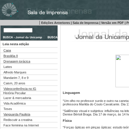
|
Edições Anteriores
|
Sala de Imprensa
|
Versão em PDF
|
P
Leia nesta edição
Capa
Brasiléia II
Drenagem torácica
Lattes
Alfredo Marques
Mandarim 7, 8 e 9
Caism, 20 anos
Videoconferência no IG
Linguagem
História Peculiar
Lazer & mercadoria
“Um olho no professor surdo e outro na caneta:
Vida Acadêmica
professora Marilda do Couto Cavalcante. Dia 13
Teses
“Saliências visual e subjetiva: influências na le
Denise Bértoli Braga. Dia 17 de março, às 14 h
Vanguarda Paulista
Rediscutir a creatina
Física
Face feminina na Internet
“Forças ópticas em pinças ópticas: estudo teór