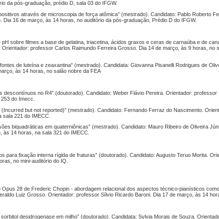
rio da pós-graduação, prédio D, sala 03 do IFGW.
ispositivos através de microscopia de força atômica” (mestrado). Candidato: Pablo Roberto F
o. Dia 16 de março, às 14 horas, no auditório da pós-graduação, Prédio D do IFGW.
de pH sobre filmes a base de gelatina, triacetina, ácidos graxos e ceras de carnaúba e de ca
. Orientador: professor Carlos Raimundo Ferreira Grosso. Dia 14 de março, às 9 horas, no 
fontes de luteína e zeaxantina” (mestrado). Candidata: Giovanna Pisanelli Rodrigues de Olive
março, às 14 horas, no salão nobre da FEA
as descontínuos no R4” (doutorado). Candidato: Weber Flávio Pereira. Orientador: professor
a 253 do Imecc.
Incurred but not reported)” (mestrado). Candidato: Fernando Ferraz do Nascimento. Orient
na sala 221 do IMECC.
es biquadráticas em quaterniônicas” (mestrado). Candidato: Mauro Ribeiro de Oliveira Júni
o, às 14 horas, na sala 321 do IMECC.
s para fixação interna rígida de fraturas” (doutorado). Candidato: Augusto Teruo Morita. Ori
oras, no mini-auditório do IQ.
do Opus 28 de Frederic Chopin - abordagem relacional dos aspectos técnico-pianísticos com
eraldo Luiz Grosso. Orientador: professor Sílvio Ricardo Baroni. Dia 17 de março, às 14 hora
sorbitol desidrogenase em milho” (doutorado). Candidata: Sylvia Morais de Souza. Orientad