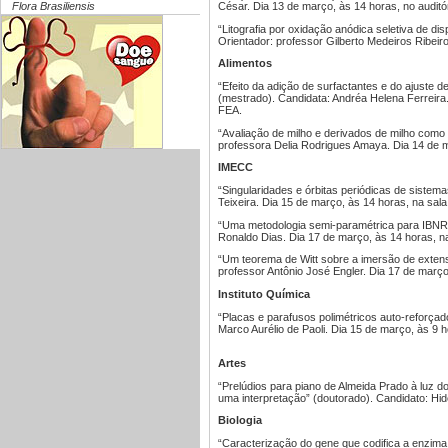
César. Dia 13 de março, às 14 horas, no auditó
Flora Brasiliensis
“Litografia por oxidação anódica seletiva de d
Orientador: professor Gilberto Medeiros Ribeir
Alimentos
“Efeito da adição de surfactantes e do ajuste 
(mestrado). Candidata: Andréa Helena Ferreira
FEA.
“Avaliação de milho e derivados de milho como 
professora Delia Rodrigues Amaya. Dia 14 de 
IMECC
“Singularidades e órbitas periódicas de sistem
Teixeira. Dia 15 de março, às 14 horas, na sal
“Uma metodologia semi-paramétrica para IBNR (
Ronaldo Dias. Dia 17 de março, às 14 horas, 
“Um teorema de Witt sobre a imersão de extensõ
professor Antônio José Engler. Dia 17 de març
Instituto Química
“Placas e parafusos polimétricos auto-reforçado
Marco Aurélio de Paoli. Dia 15 de março, às 9 h
Artes
“Prelúdios para piano de Almeida Prado à luz 
uma interpretação” (doutorado). Candidato: Hid
Biologia
“Caracterização do gene que codifica a enzima 