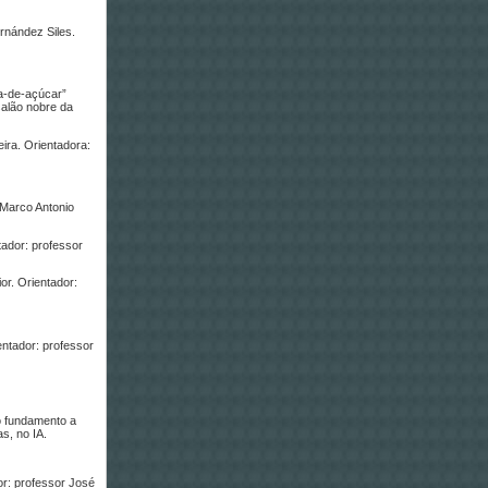
ernández Siles.
na-de-açúcar”
salão nobre da
ira. Orientadora:
 Marco Antonio
ador: professor
or. Orientador:
entador: professor
o fundamento a
s, no IA.
or: professor José