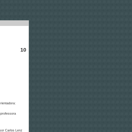
10
rientadora:
: professora
ssor Carlos Lenz