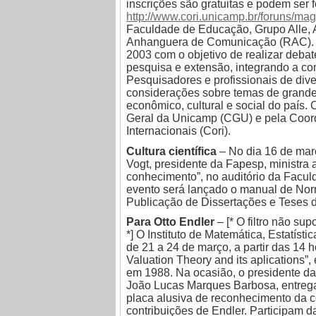
inscrições são gratuitas e podem ser 
http://www.cori.unicamp.br/foruns/ma
Faculdade de Educação, Grupo Alle, 
Anhanguera de Comunicação (RAC). 
2003 com o objetivo de realizar debat
pesquisa e extensão, integrando a c
Pesquisadores e profissionais de di
considerações sobre temas de grande
econômico, cultural e social do país.
Geral da Unicamp (CGU) e pela Coord
Internacionais (Cori).
Cultura científica
– No dia 16 de març
Vogt, presidente da Fapesp, ministra a
conhecimento”, no auditório da Facu
evento será lançado o manual de Nor
Publicação de Dissertações e Teses 
Para Otto Endler
– [* O filtro não su
*] O Instituto de Matemática, Estatíst
de 21 a 24 de março, a partir das 14 
Valuation Theory and its aplications”,
em 1988. Na ocasião, o presidente d
João Lucas Marques Barbosa, entrega
placa alusiva de reconhecimento da 
contribuições de Endler. Participam d