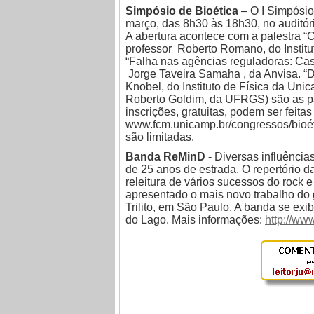
Simpósio de Bioética
– O I Simpósio
março, das 8h30 às 18h30, no auditó
A abertura acontece com a palestra “Co
professor Roberto Romano, do Institu
“Falha nas agências reguladoras: Ca
Jorge Taveira Samaha , da Anvisa. “
Knobel, do Instituto de Física da Unic
Roberto Goldim, da UFRGS) são as pal
inscrições, gratuitas, podem ser feita
www.fcm.unicamp.br/congressos/bioéti
são limitadas.
Banda ReMinD
- Diversas influênci
de 25 anos de estrada. O repertório da
releitura de vários sucessos do rock 
apresentado o mais novo trabalho do 
Trilito, em São Paulo. A banda se exi
do Lago. Mais informações:
http://ww