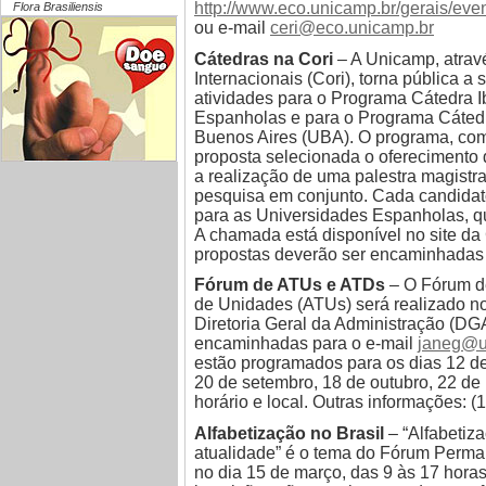
http://www.eco.unicamp.br/gerais/eve
Flora Brasiliensis
ou e-mail
ceri@eco.unicamp.br
Cátedras na Cori
– A Unicamp, atra
Internacionais (Cori), torna pública a
atividades para o Programa Cátedra
Espanholas e para o Programa Cátedr
Buenos Aires (UBA). O programa, com
proposta selecionada o oferecimento 
a realização de uma palestra magistr
pesquisa em conjunto. Cada candidat
para as Universidades Espanholas, qu
A chamada está disponível no site da 
propostas deverão ser encaminhadas p
Fórum de ATUs e ATDs
– O Fórum de
de Unidades (ATUs) será realizado no 
Diretoria Geral da Administração (DG
encaminhadas para o e-mail
janeg@u
estão programados para os dias 12 de 
20 de setembro, 18 de outubro, 22 d
horário e local. Outras informações: (
Alfabetização no Brasil
– “Alfabetiz
atualidade” é o tema do Fórum Perma
no dia 15 de março, das 9 às 17 hor