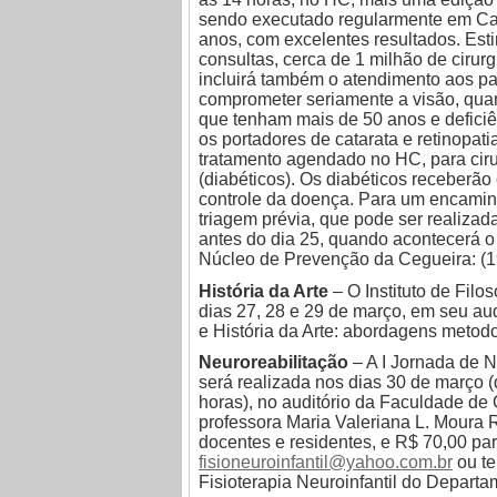
sendo executado regularmente em Ca
anos, com excelentes resultados. Est
consultas, cerca de 1 milhão de cirur
incluirá também o atendimento aos pa
comprometer seriamente a visão, qu
que tenham mais de 50 anos e deficiê
os portadores de catarata e retinopati
tratamento agendado no HC, para cirur
(diabéticos). Os diabéticos receberão
controle da doença. Para um encamin
triagem prévia, que pode ser realiza
antes do dia 25, quando acontecerá 
Núcleo de Prevenção da Cegueira: (1
História da Arte
– O Instituto de Fil
dias 27, 28 e 29 de março, em seu audi
e História da Arte: abordagens metodo
Neuroreabilitação
– A I Jornada de N
será realizada nos dias 30 de março (d
horas), no auditório da Faculdade de
professora Maria Valeriana L. Moura R
docentes e residentes, e R$ 70,00 par
fisioneuroinfantil@yahoo.com.br
ou te
Fisioterapia Neuroinfantil do Depar