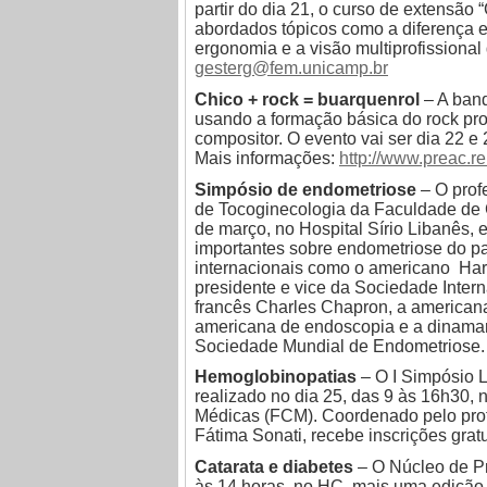
partir do dia 21, o curso de extensã
abordados tópicos como a diferença en
ergonomia e a visão multiprofissional
gesterg@fem.unicamp.br
Chico + rock = buarquenrol
– A band
usando a formação básica do rock pro
compositor. O evento vai ser dia 22 
Mais informações:
http://www.preac.r
Simpósio de endometriose
– O prof
de Tocoginecologia da Faculdade de 
de março, no Hospital Sírio Libanês,
importantes sobre endometriose do pa
internacionais como o americano Harr
presidente e vice da Sociedade Inter
francês Charles Chapron, a americana
americana de endoscopia e a dinama
Sociedade Mundial de Endometriose. 
Hemoglobinopatias
– O I Simpósio L
realizado no dia 25, das 9 às 16h30,
Médicas (FCM). Coordenado pelo prof
Fátima Sonati, recebe inscrições grat
Catarata e diabetes
– O Núcleo de Pr
às 14 horas, no HC, mais uma edição 