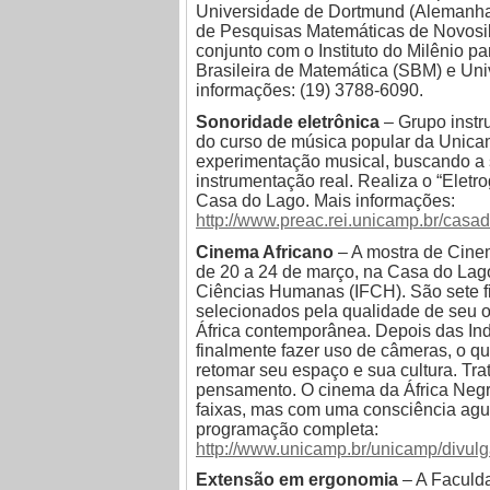
Universidade de Dortmund (Alemanha) e
de Pesquisas Matemáticas de Novosib
conjunto com o Instituto do Milênio 
Brasileira de Matemática (SBM) e Un
informações: (19) 3788-6090.
Sonoridade eletrônica
– Grupo inst
do curso de música popular da Unica
experimentação musical, buscando a 
instrumentação real. Realiza o “Eletr
Casa do Lago. Mais informações:
http://www.preac.rei.unicamp.br/casa
Cinema Africano
– A mostra de Cine
de 20 a 24 de março, na Casa do Lago e
Ciências Humanas (IFCH). São sete fi
selecionados pela qualidade de seu ol
África contemporânea. Depois das In
finalmente fazer uso de câmeras, o qu
retomar seu espaço e sua cultura. Tr
pensamento. O cinema da África Negra
faixas, mas com uma consciência agud
programação completa:
http://www.unicamp.br/unicamp/divul
Extensão em ergonomia
– A Faculd