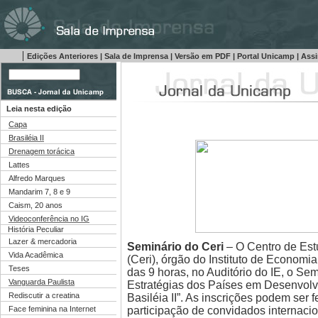
|
Edições Anteriores
|
Sala de Imprensa
|
Versão em PDF
|
Portal Unicamp
|
Assi
Leia nesta edição
Capa
Brasiléia II
Drenagem torácica
Lattes
Alfredo Marques
Mandarim 7, 8 e 9
Caism, 20 anos
Videoconferência no IG
História Peculiar
Lazer & mercadoria
Seminário do Ceri
– O Centro de Es
Vida Acadêmica
(Ceri), órgão do Instituto de Economia 
Teses
das 9 horas, no Auditório do IE, o Se
Vanguarda Paulista
Estratégias dos Países em Desenvolvi
Rediscutir a creatina
Basiléia II”. As inscrições podem ser 
participação de convidados internaci
Face feminina na Internet