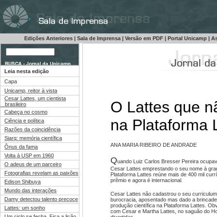
Edições Anteriores
|
Sala de Imprensa
|
Versão em PDF
|
Portal Unicamp
|
As
Leia nesta edição
Capa
Unicamp, reitor à vista
Cesar Lattes, um cientista
O Lattes que n
brasileiro
Cabeça no cosmo
na Plataforma 
Ciência e política
Razões da coincidência
Siarq: memória científica
ANA MARIA RIBEIRO DE ANDRADE
Ônus da fama
Volta à USP em 1960
Q
uando Luiz Carlos Bresser Pereira ocupa
O adeus de um parceiro
Cesar Lattes emprestando o seu nome à gran
Fotografias revelam as paixões
Plataforma Lattes reúne mais de 400 mil curr
prêmio e agora é internacional.
Edison Shibuya
Mundo das interações
Cesar Lattes não cadastrou o seu curriculu
Damy detectou talento precoce
burocracia, aposentado mas dado a brincade
produção científica na Plataforma Lattes. O
Lattes: um sonho
com Cesar e Martha Lattes, no saguão do Ho
Um ciclo se fecha. Fica a lição