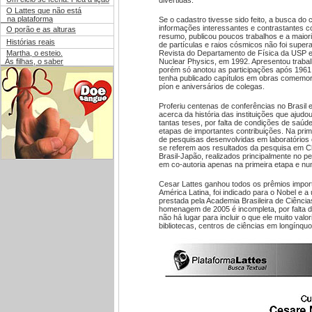
divertidas.
O Lattes que não está
na plataforma
Se o cadastro tivesse sido feito, a busca do c
informações interessantes e contrastantes c
O porão e as alturas
resumo, publicou poucos trabalhos e a maiori
Histórias reais
de partículas e raios cósmicos não foi superad
Martha, o esteio.
Revista do Departamento de Física da USP em 
Às filhas, o saber
Nuclear Physics, em 1992. Apresentou trabal
porém só anotou as participações após 1961.
tenha publicado capítulos em obras comemora
píon e aniversários de colegas.
Proferiu centenas de conferências no Brasil 
acerca da história das instituições que ajudo
tantas teses, por falta de condições de saúd
etapas de importantes contribuições. Na prime
de pesquisas desenvolvidas em laboratórios 
se referem aos resultados da pesquisa em 
Brasil-Japão, realizados principalmente no p
em co-autoria apenas na primeira etapa e nu
Cesar Lattes ganhou todos os prêmios importa
América Latina, foi indicado para o Nobel e 
prestada pela Academia Brasileira de Ciência
homenagem de 2005 é incompleta, por falta de
não há lugar para incluir o que ele muito val
bibliotecas, centros de ciências em longínquo