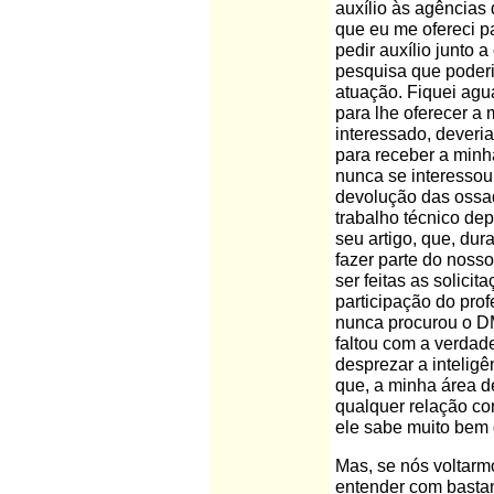
auxílio às agências
que eu me ofereci p
pedir auxílio junto 
pesquisa que poderi
atuação. Fiquei ag
para lhe oferecer a 
interessado, deveri
para receber a minh
nunca se interessou,
devolução das ossad
trabalho técnico de
seu artigo, que, dur
fazer parte do nos
ser feitas as solicit
participação do pro
nunca procurou o DM
faltou com a verdade
desprezar a inteligê
que, a minha área d
qualquer relação com
ele sabe muito bem 
Mas, se nós voltarmo
entender com bastan