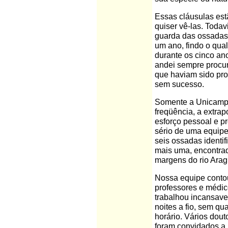
Essas cláusulas es
quiser vê-las. Todav
guarda das ossadas
um ano, findo o qual
durante os cinco an
andei sempre procur
que haviam sido pro
sem sucesso.
Somente a Unicamp 
freqüência, a extra
esforço pessoal e p
sério de uma equip
seis ossadas identif
mais uma, encontrad
margens do rio Arag
Nossa equipe conto
professores e médic
trabalhou incansave
noites a fio, sem q
horário. Vários dout
foram convidados a 