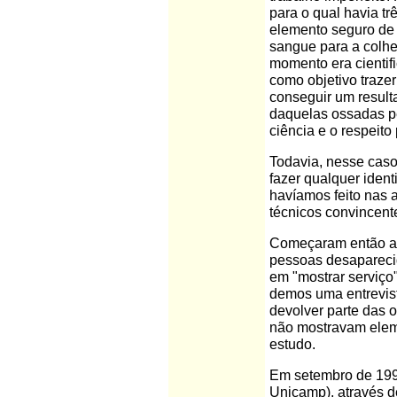
para o qual havia t
elemento seguro de 
sangue para a colh
momento era cientifi
como objetivo traze
conseguir um result
daquelas ossadas pe
ciência e o respeit
Todavia, nesse cas
fazer qualquer iden
havíamos feito nas a
técnicos convincent
Começaram então a s
pessoas desaparecid
em "mostrar serviço
demos uma entrevi
devolver parte das 
não mostravam eleme
estudo.
Em setembro de 199
Unicamp), através d