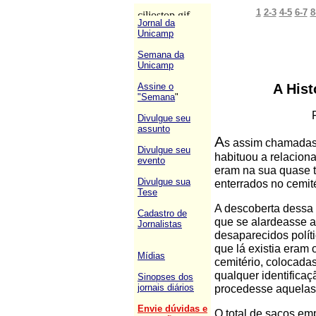
1
2-3
4-5
6-7
8
Jornal da
Unicamp
Semana da
Unicamp
Assine o
A His
"Semana
"
Divulgue seu
assunto
A
s assim chamadas 
Divulgue seu
habituou a relacion
evento
eram na sua quase t
Divulgue sua
enterrados no cemi
Tese
A descoberta dessa
Cadastro de
que se alardeasse a
Jornalistas
desaparecidos polít
que lá existia eram 
Mídias
cemitério, colocada
qualquer identifica
Sinopses dos
jornais diários
procedesse aquela
Envie dúvidas e
O total de sacos em