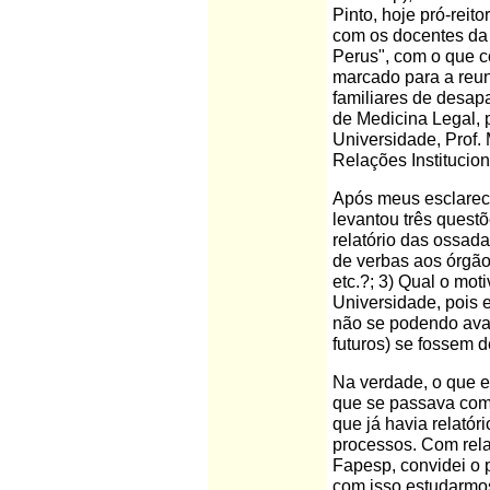
Pinto, hoje pró-reit
com os docentes da
Perus", com o que c
marcado para a reun
familiares de desap
de Medicina Legal, 
Universidade, Prof
Relações Institucion
Após meus esclareci
levantou três questõ
relatório das ossada
de verbas aos órgã
etc.?; 3) Qual o mot
Universidade, pois e
não se podendo ava
futuros) se fossem 
Na verdade, o que e
que se passava com
que já havia relató
processos. Com rela
Fapesp, convidei o p
com isso estudarmos