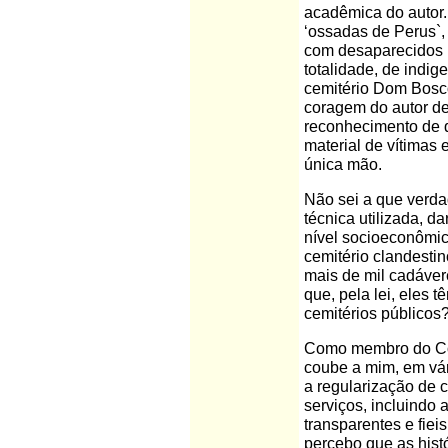
acadêmica do autor.
‘ossadas de Perus`, 
com desaparecidos p
totalidade, de indi
cemitério Dom Bosco
coragem do autor de
reconhecimento de q
material de vítima
única mão.
Não sei a que verdad
técnica utilizada, d
nível socioeconômic
cemitério clandestin
mais de mil cadáver
que, pela lei, eles 
cemitérios públicos
Como membro do Cons
coube a mim, em vá
a regularização de 
serviços, incluindo 
transparentes e fiei
percebo que as hist