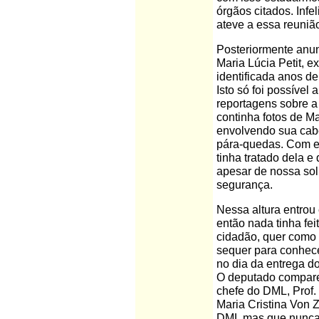
órgãos citados. Inf
ateve a essa reuniã
Posteriormente anun
Maria Lúcia Petit,
identificada anos dep
Isto só foi possível
reportagens sobre a
continha fotos de M
envolvendo sua cab
pára-quedas. Com es
tinha tratado dela 
apesar de nossa solic
segurança.
Nessa altura entro
então nada tinha fei
cidadão, quer como
sequer para conhece
no dia da entrega do
O deputado compare
chefe do DML, Prof.
Maria Cristina Von
DML mas que nunca 