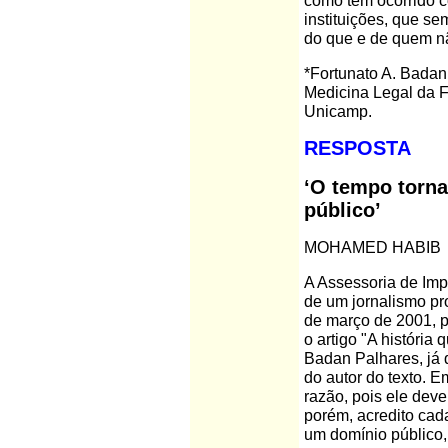
como tem ocorrido 
instituições, que s
do que e de quem 
*Fortunato A. Badan
Medicina Legal da 
Unicamp.
RESPOSTA
‘O tempo torna
público’
MOHAMED HABIB
A Assessoria de Imp
de um jornalismo pro
de março de 2001, p
o artigo "A história
Badan Palhares, já 
do autor do texto. Em
razão, pois ele dev
porém, acredito cad
um domínio público,