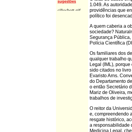
sugestões
1.049. As autoridad
providências que e
político foi desenca
A quem caberia a obr
sociedade? Naturalm
Segurança Pública,
Polícia Científica (
Os familiares dos d
qualquer trabalho qu
Legal (IML), porqu
sido citados no liv
Evaristo Arns. Conv
do Departamento de
o então Secretário 
Mariz de Oliveira, 
trabalhos de investi
O reitor da Universi
e, compreendendo a
resgate histórico, 
a responsabilidade 
Medicina Legal, che