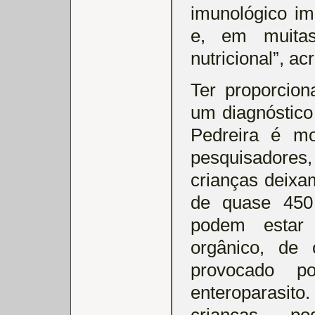
imunológico ima
e, em muitas
nutricional”, ac
Ter proporcion
um diagnóstico 
Pedreira é mo
pesquisadores, 
crianças deixa
de quase 450
podem estar 
orgânico, de 
provocado p
enteroparasito.
crianças, p