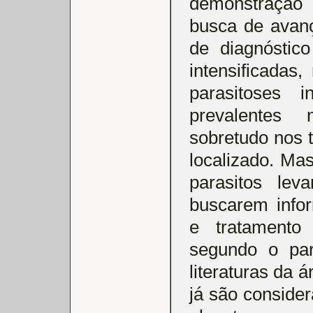
demonstração
busca de avanç
de diagnóstic
intensificadas
parasitoses i
prevalentes 
sobretudo nos t
localizado. Ma
parasitos le
buscarem info
e tratamento
segundo o par
literaturas da 
já são consider