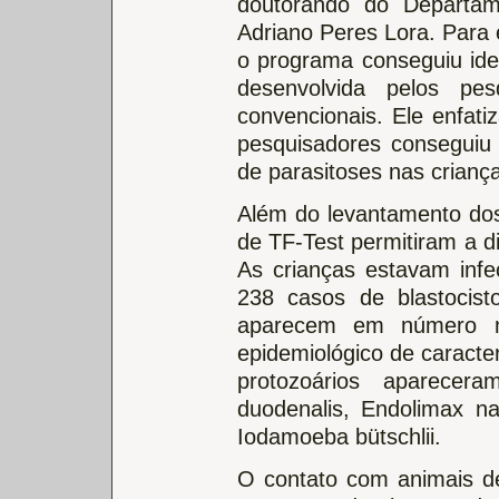
doutorando do Departa
Adriano Peres Lora. Para 
o programa conseguiu iden
desenvolvida pelos pe
convencionais. Ele enfati
pesquisadores conseguiu
de parasitoses nas crianç
Além do levantamento dos
de TF-Test permitiram a d
As crianças estavam infec
238 casos de blastocist
aparecem em número me
epidemiológico de caracte
protozoários aparecer
duodenalis, Endolimax na
Iodamoeba bütschlii.
O contato com animais d