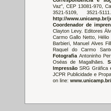
Vaz”, CEP 13081-970, C
3521-5109, 3521-5
http://www.unicamp.br/j
Coordenador de impren
Clayton Levy. Editores Á
Carmo Gallo Netto, Hélio 
Barbieri, Manuel Alves Fi
Raquel do Carmo Santo
Fotografia
Antoninho Perr
Oséas de Magalhães.
S
Impressão
SRG Gráfica e
JCPR Publicidade e Propa
on line:
www.unicamp.br/