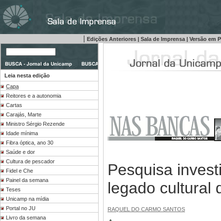
|
Edições Anteriores
|
Sala de Imprensa
|
Versão em 
Leia nesta edição
Capa
Reitores e a autonomia
Cartas
Carajás, Marte
Ministro Sérgio Rezende
Idade mínima
Fibra óptica, ano 30
Saúde e dor
Cultura de pescador
Pesquisa invest
Fidel e Che
Painel da semana
legado cultural
Teses
Unicamp na mídia
Portal no JU
RAQUEL DO CARMO SANTOS
Livro da semana