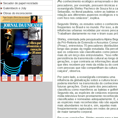
A
o conhecimento ecológico armazenado e des
Secador de papel reciclado
pescadores, por exemplo, possuem técnicas e 
Galembeck e Joly
oceanógrafa Shirley Pacheco de Souza foi a c
Sebastião, no litoral paulista, sobre as baleias
Obras do inconsciente
relação aos diferentes aspectos ecológicos e
com foco nos cetáceos”, explica.
Segundo Shirley, os estudos sobre o conhecim
freqüentes no Brasil e no mundo. Por isso, a d
influências urbanas recebidas por esses pescad
Trabalham diariamente no mar e tiram suas pró
Shirley, orientada pela pesquisadora Alpina Beg
da Pró-Reitoria de Extensão e Assuntos Comun
(Preac), entrevistou 70 pescadores distribuído
longo das praias da região estudada. Ela perc
que os cetáceos são classificados como peixe
mais de um terço dos entrevistados. “Isso refle
persistência da transmissão cultural ao longo 
gerações, o que contraria as informações atua
que eles recebem por meio da mídia ou do cont
com pessoas que não compartilham da cultura
caiçara”, observa.
Por outro lado, a oceanógrafa constatou uma
influência da globalização sobre a cultura local
poderia interferir na transmissão do conhecime
futuras gerações. Outra parte dos pescadores
classificou como mamíferos as baleias e golfin
Segundo ela, as espécies de cetáceos exposta
mídia televisiva foram prontamente reconhecid
classificadas e nomeadas adequadamente. E, a
as espécies mais reconhecidas não são aquel
mais abundantes no local e, sim, aquelas mais
freqüentemente capturadas em redes de pesca
de maior tamanho corporal.
Em suas conclusões, Shirley aponta para a imp