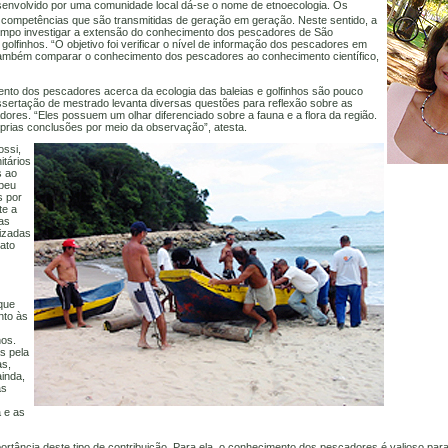
envolvido por uma comunidade local dá-se o nome de etnoecologia. Os
competências que são transmitidas de geração em geração. Neste sentido, a
ampo investigar a extensão do conhecimento dos pescadores de São
 e golfinhos. “O objetivo foi verificar o nível de informação dos pescadores em
 também comparar o conhecimento dos pescadores ao conhecimento científico,
ento dos pescadores acerca da ecologia das baleias e golfinhos são pouco
issertação de mestrado levanta diversas questões para reflexão sobre as
ores. “Eles possuem um olhar diferenciado sobre a fauna e a flora da região.
prias conclusões por meio da observação”, atesta.
ossi,
itários
s ao
ebeu
s por
te a
das
lizadas
ato
 que
nto às
hos.
s pela
as,
inda,
as
 e as
ortância deste tipo de contribuição. Para ela, o conhecimento dos pescadores é valioso pa