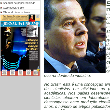
Secador de papel reciclado
Galembeck e Joly
t
Obras do inconsciente
n
pr
c
es
a
p
r
d
A
p
C
d
p
c
ocorrer dentro da indústria.
No Brasil, esta é uma concepção aind
dos cientistas em atividade no p
acadêmicas. Nos países desenvolv
cientistas atuarem em laboratório
descompasso entre produção científi
anos, o número de artigos publicados