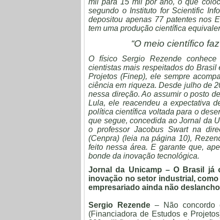
mil para 15 mil por ano, o que colo
segundo o Instituto for Scientific In
depositou apenas 77 patentes nos Es
tem uma produção científica equivalent
“O meio científico fa
O físico Sergio Rezende conhece
cientistas mais respeitados do Brasi
Projetos (Finep), ele sempre acompan
ciência em riqueza. Desde julho de 2
nessa direção. Ao assumir o posto de
Lula, ele reacendeu a expectativa d
política científica voltada para o de
que segue, concedida ao Jornal da 
o professor Jacobus Swart na dir
(Cenpra) (leia na página 10), Rezen
feito nessa área. E garante que, ap
bonde da inovação tecnológica.
Jornal da Unicamp – O Brasil já 
inovação no setor industrial, como
empresariado ainda não deslanchou
Sergio Rezende
– Não concordo qu
(Financiadora de Estudos e Projetos