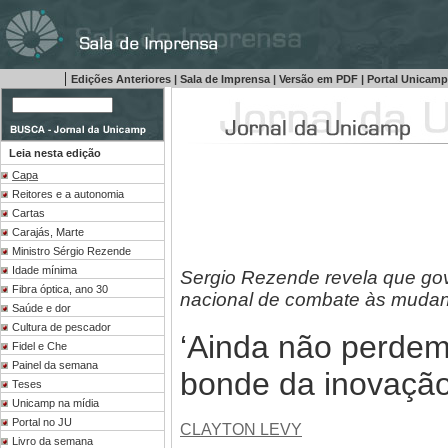
|
Edições Anteriores
|
Sala de Imprensa
|
Versão em PDF
|
Portal Unicam
Leia nesta edição
Capa
Reitores e a autonomia
Cartas
Carajás, Marte
Ministro Sérgio Rezende
Idade mínima
Sergio Rezende revela que gov
Fibra óptica, ano 30
nacional de combate às mudan
Saúde e dor
Cultura de pescador
‘Ainda não perde
Fidel e Che
Painel da semana
bonde da inovação
Teses
Unicamp na mídia
Portal no JU
CLAYTON LEVY
Livro da semana