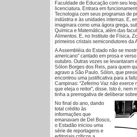
Faculdade de Educação com seu leque 
licenciatura. Entrara em funcionamen
Tecnologia com seus programas de pr
indústria e às unidades internas. E, 
imaginara como uma ágora grega, subi
Química e Matemática, além das facu
Alimentos. E, no Instituto de Física, 
primeiros cristais semicondutores da 
A Assembléia do Estado não se mostro
americano” cantado em prosa e verso 
outubro. Outras vozes se levantaram 
Sólon Borges dos Reis, para quem qu
agravo a São Paulo. Sólon, que pres
encontrou uma justificativa para a fal
Campinas: “Zeferino Vaz não exerce m
que eleja o reitor”, disse. Isto é, nem
tinha a prerrogativa de deliberar sobr
No final do ano, dando
total crédito às
informações que
emanavam de Del Bosco,
o Estadão iniciou uma
série de reportagens e
editoriais críticos a