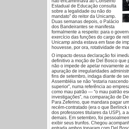
não encaminhava ao Conselho
Estadual de Educação consulta
sobre a legalidade ou não do
mandato” do reitor da Unicamp.
Duas semanas depois, o Palácio
dos Bandeirantes se manifesta
formalmente a respeito: para o gover
exercício das funções do cargo de rei
Unicamp ainda estava em fase de imp
houvesse, por ora, rotatividade de ma
O impacto dessa declaração foi imedi
definitivo a moção de Del Bosco que 
não o impede de apelar novamente ao
apuração de irregularidades adminis
fins de setembro, indaga diante de se
Assembléia se não “estaria nascendo u
superior”, numa referência ao empres
como mau patrão — “o mau patrão es
investigações”, na comparação de De
Para Zeferino, que mandara pagar um s
recém-contratado (era o que Berlinc
dos professores titulares da USP), a
demais. Em setembro, foi pessoalment
exibir seus trunfos. Chegou acompan
entrada ambos toparam com Del Bosc