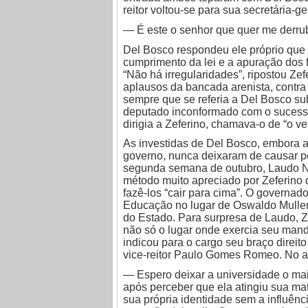
reitor voltou-se para sua secretária-ge
— É este o senhor que quer me derru
Del Bosco respondeu ele próprio que
cumprimento da lei e a apuração dos f
“Não há irregularidades”, ripostou Zefe
aplausos da bancada arenista, contra
sempre que se referia a Del Bosco sub
deputado inconformado com o sucesso
dirigia a Zeferino, chamava-o de “o vet
As investidas de Del Bosco, embora 
governo, nunca deixaram de causar 
segunda semana de outubro, Laudo Na
método muito apreciado por Zeferino q
fazê-los “cair para cima”. O governad
Educação no lugar de Oswaldo Muller
do Estado. Para surpresa de Laudo, Z
não só o lugar onde exercia seu mand
indicou para o cargo seu braço direito
vice-reitor Paulo Gomes Romeo. No 
— Espero deixar a universidade o mai
após perceber que ela atingiu sua mat
sua própria identidade sem a influênc