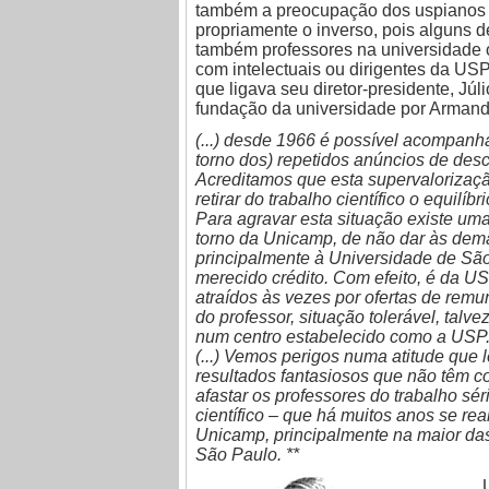
também a preocupação dos uspianos a
propriamente o inverso, pois alguns d
também professores na universidade 
com intelectuais ou dirigentes da USP
que ligava seu diretor-presidente, Júli
fundação da universidade por Armando
(...) desde 1966 é possível acompanh
torno dos) repetidos anúncios de desc
Acreditamos que esta supervalorizaçã
retirar do trabalho científico o equilí
Para agravar esta situação existe uma
torno da Unicamp, de não dar às demai
principalmente à Universidade de São
merecido crédito. Com efeito, é da US
atraídos às vezes por ofertas de re
do professor, situação tolerável, tal
num centro estabelecido como a USP
(...) Vemos perigos numa atitude que 
resultados fantasiosos que não têm co
afastar os professores do trabalho sé
científico – que há muitos anos se re
Unicamp, principalmente na maior das
São Paulo. **