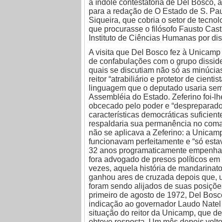
a índole contestatória de Del Bosco, 
para a redação de O Estado de S. Pau
Siqueira, que cobria o setor de tecno
que procurasse o filósofo Fausto Cas
Instituto de Ciências Humanas por dis
A visita que Del Bosco fez à Unicam
de confabulações com o grupo dissid
quais se discutiam não só as minúcia
reitor “atrabiliário e protetor de cien
linguagem que o deputado usaria sem
Assembléia do Estado. Zeferino foi-l
obcecado pelo poder e “despreparado 
características democráticas suficient
respaldaria sua permanência no coma
não se aplicava a Zeferino: a Unicamp
funcionavam perfeitamente e “só estav
32 anos programaticamente empenhad
fora advogado de presos políticos em
vezes, aquela história de mandarinato
ganhou ares de cruzada depois que, 
foram sendo alijados de suas posições
primeiro de agosto de 1972, Del Bosc
indicação ao governador Laudo Natel
situação do reitor da Unicamp, que de
obteve resposta. Um mês depois voltou