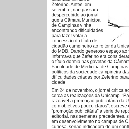
Zeferino. Antes, em
setembro, não passara
despercebido ao jornal
que a Câmara Municipal
de Campinas vinha
encontrando dificuldades
para fazer votar a
concessão do título de
cidadão campineiro ao reitor da Unic
do MDB. Dando generoso espaço ao v
informava que Zeferino era consider
o título dormia nas gavetas da Câma
Faculdade de Medicina de Campinas d
políticos da sociedade campineira da
dificuldades criadas por Zeferino par
cidade.
Em 24 de novembro, o jornal critica 
cerca as realizações da Unicamp: “Par
razoável a promoção publicitária da 
com objetivos pouco claros”, escreve 
“promoção publicitária” a série de re
editorial, nas semanas precedentes, s
em desenvolvimento no campus de Ca
curiosa, senão indicadora de um conflit