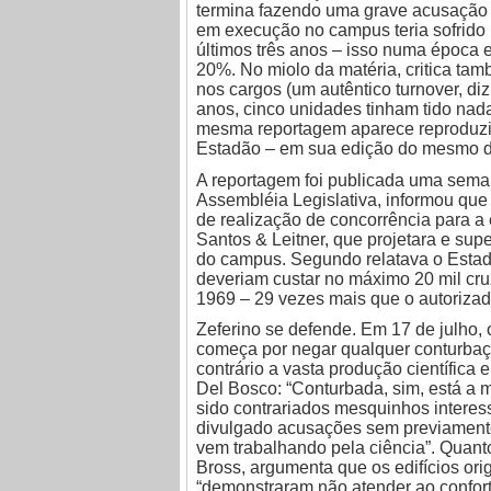
termina fazendo uma grave acusação a
em execução no campus teria sofrido
últimos três anos – isso numa época e
20%. No miolo da matéria, critica tam
nos cargos (um autêntico turnover, diz
anos, cinco unidades tinham tido nada
mesma reportagem aparece reproduz
Estadão – em sua edição do mesmo di
A reportagem foi publicada uma sema
Assembléia Legislativa, informou qu
de realização de concorrência para a 
Santos & Leitner, que projetara e sup
do campus. Segundo relatava o Estad
deveriam custar no máximo 20 mil cru
1969 – 29 vezes mais que o autorizado
Zeferino se defende. Em 17 de julho, 
começa por negar qualquer conturba
contrário a vasta produção científica
Del Bosco: “Conturbada, sim, está a 
sido contrariados mesquinhos interes
divulgado acusações sem previamente
vem trabalhando pela ciência”. Quant
Bross, argumenta que os edifícios ori
“demonstraram não atender ao confort