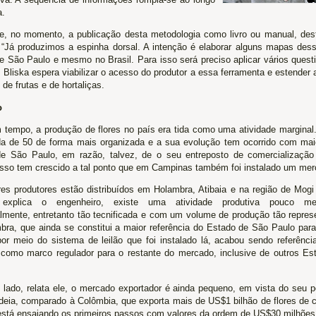
a.
e, no momento, a publicação desta metodologia como livro ou manual, desti
. “Já produzimos a espinha dorsal. A intenção é elaborar alguns mapas des
e São Paulo e mesmo no Brasil. Para isso será preciso aplicar vários questi
Bliska espera viabilizar o acesso do produtor a essa ferramenta e estender 
de frutas e de hortaliças.
o
 tempo, a produção de flores no país era tida como uma atividade marginal. 
a de 50 de forma mais organizada e a sua evolução tem ocorrido com maior
e São Paulo, em razão, talvez, de o seu entreposto de comercialização 
 Isso tem crescido a tal ponto que em Campinas também foi instalado um merc
es produtores estão distribuídos em Holambra, Atibaia e na região de Mog
, explica o engenheiro, existe uma atividade produtiva pouco me
lmente, entretanto tão tecnificada e com um volume de produção tão repres
bra, que ainda se constitui a maior referência do Estado de São Paulo par
por meio do sistema de leilão que foi instalado lá, acabou sendo referênci
 como marco regulador para o restante do mercado, inclusive de outros Est
o lado, relata ele, o mercado exportador é ainda pequeno, em vista do seu p
ideia, comparado à Colômbia, que exporta mais de US$1 bilhão de flores de 
 está ensaiando os primeiros passos com valores da ordem de US$30 milhões