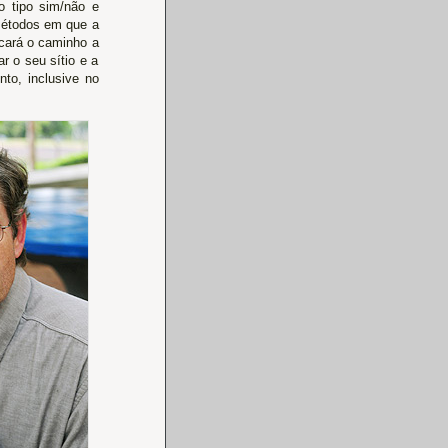
o tipo sim/não e
 métodos em que a
icará o caminho a
r o seu sítio e a
to, inclusive no