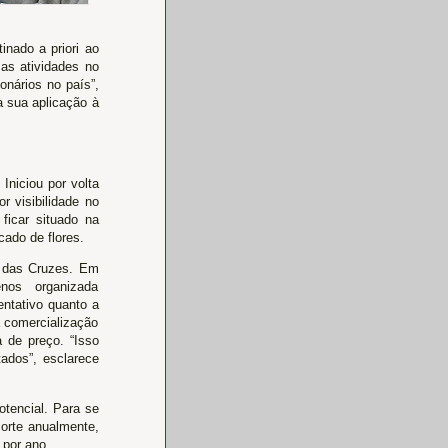
nado a priori ao
sas atividades no
onários no país”,
a sua aplicação à
Iniciou por volta
 visibilidade no
ficar situado na
ado de flores.
i das Cruzes. Em
nos organizada
entativo quanto a
a comercialização
a de preço. “Isso
ados”, esclarece
otencial. Para se
corte anualmente,
 por ano.