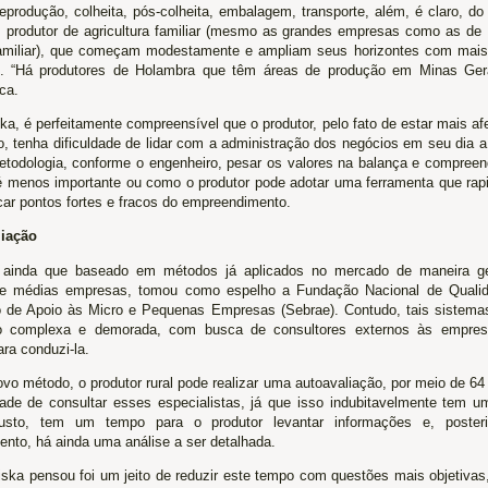
produção, colheita, pós-colheita, embalagem, transporte, além, é claro, do 
produtor de agricultura familiar (mesmo as grandes empresas como as de
amiliar), que começam modestamente e ampliam seus horizontes com mai
. “Há produtores de Holambra que têm áreas de produção em Minas Gera
ca.
ka, é perfeitamente compreensível que o produtor, pelo fato de estar mais afe
, tenha dificuldade de lidar com a administração dos negócios em seu dia a
todologia, conforme o engenheiro, pesar os valores na balança e compreen
é menos importante ou como o produtor pode adotar uma ferramenta que rap
icar pontos fortes e fracos do empreendimento.
liação
ainda que baseado em métodos já aplicados no mercado de maneira ger
e médias empresas, tomou como espelho a Fundação Nacional de Qualid
ro de Apoio às Micro e Pequenas Empresas (Sebrae). Contudo, tais sistem
ão complexa e demorada, com busca de consultores externos às empre
ra conduzi-la.
vo método, o produtor rural pode realizar uma autoavaliação, por meio de 6
ade de consultar esses especialistas, já que isso indubitavelmente tem u
usto, tem um tempo para o produtor levantar informações e, poster
ento, há ainda uma análise a ser detalhada.
iska pensou foi um jeito de reduzir este tempo com questões mais objetivas