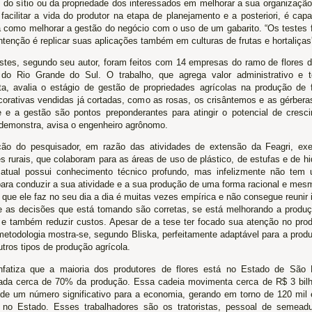
 do sítio ou da propriedade dos interessados em melhorar a sua organização
 facilitar a vida do produtor na etapa de planejamento e a posteriori, é ca
 como melhorar a gestão do negócio com o uso de um gabarito. “Os testes f
ntenção é replicar suas aplicações também em culturas de frutas e hortaliças”
stes, segundo seu autor, foram feitos com 14 empresas do ramo de flores 
do Rio Grande do Sul. O trabalho, que agrega valor administrativo e 
ta, avalia o estágio de gestão de propriedades agrícolas na produção de f
corativas vendidas já cortadas, como as rosas, os crisântemos e as gérberas
e e a gestão são pontos preponderantes para atingir o potencial de cresc
á demonstra, avisa o engenheiro agrônomo.
ção do pesquisador, em razão das atividades de extensão da Feagri, exe
s rurais, que colaboram para as áreas de uso de plástico, de estufas e de hi
 atual possui conhecimento técnico profundo, mas infelizmente não tem
ara conduzir a sua atividade e a sua produção de uma forma racional e mes
 que ele faz no seu dia a dia é muitas vezes empírica e não consegue reunir
se as decisões que está tomando são corretas, se está melhorando a produ
 e também reduzir custos. Apesar de a tese ter focado sua atenção no prod
 metodologia mostra-se, segundo Bliska, perfeitamente adaptável para a prod
tros tipos de produção agrícola.
nfatiza que a maioria dos produtores de flores está no Estado de São 
ada cerca de 70% da produção. Essa cadeia movimenta cerca de R$ 3 bil
 de um número significativo para a economia, gerando em torno de 120 mil 
no Estado. Esses trabalhadores são os tratoristas, pessoal de semead