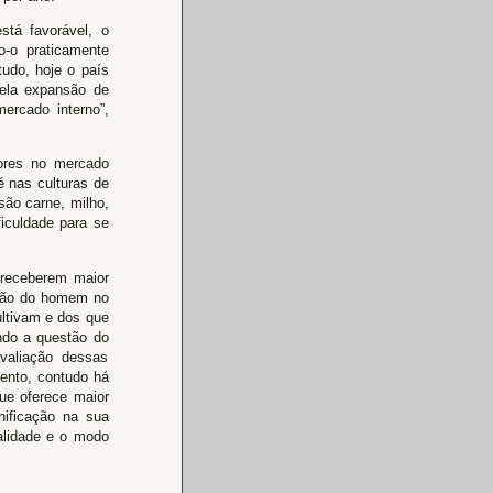
stá favorável, o
o-o praticamente
udo, hoje o país
pela expansão de
ercado interno”,
lores no mercado
é nas culturas de
são carne, milho,
ficuldade para se
 receberem maior
ação do homem no
ultivam e dos que
ndo a questão do
valiação dessas
mento, contudo há
que oferece maior
nificação na sua
alidade e o modo