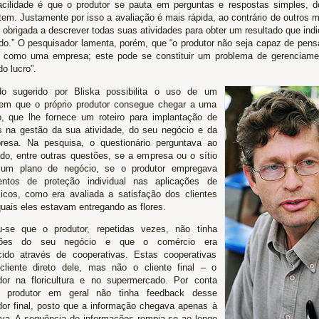
acilidade é que o produtor se pauta em perguntas e respostas simples, d
tem. Justamente por isso a avaliação é mais rápida, ao contrário de outros
 obrigada a descrever todas suas atividades para obter um resultado que ind
do.” O pesquisador lamenta, porém, que “o produtor não seja capaz de pensa
 como uma empresa; este pode se constituir um problema de gerenciamen
o lucro”.
o sugerido por Bliska possibilita o uso de um
 em que o próprio produtor consegue chegar a uma
o, que lhe fornece um roteiro para implantação de
s na gestão da sua atividade, do seu negócio e da
esa. Na pesquisa, o questionário perguntava ao
ado, entre outras questões, se a empresa ou o sítio
 um plano de negócio, se o produtor empregava
entos de proteção individual nas aplicações de
icos, como era avaliada a satisfação dos clientes
quais eles estavam entregando as flores.
-se que o produtor, repetidas vezes, não tinha
ções do seu negócio e que o comércio era
cido através de cooperativas. Estas cooperativas
liente direto dele, mas não o cliente final – o
or na floricultura e no supermercado. Por conta
o produtor em geral não tinha feedback desse
or final, posto que a informação chegava apenas à
iva. A sequência de informações rompia-se ao longo