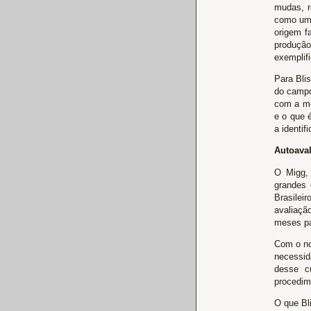
mudas, re
como um 
origem f
produção
exemplifi
Para Blis
do campo
com a me
e o que 
a identif
Autoava
O Migg, 
grandes 
Brasilei
avaliaç
meses pa
Com o no
necessid
desse c
procedim
O que Bl