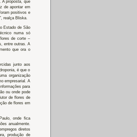
. A proposta, que
paz de apontar em
oram positivos e
, realça Bliska.
do Estado de São
técnico numa só
lores de corte –
, entre outras. A
imento que ora o
rcidas junto aos
droponia, é que o
 uma organização
mo empresarial. A
 informações para
ção ou onde pode
utor de flores de
ução de flores em
Paulo, onde fica
hões anualmente.
empregos diretos
ura, produção de