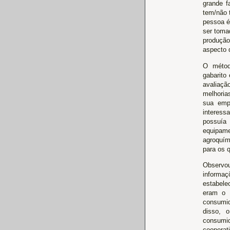
grande f
tem/não 
pessoa é
ser toma
produção
aspecto d
O métod
gabarito
avaliaçã
melhoria
sua empr
interess
possuía
equipam
agroquím
para os 
Observou
informa
estabele
eram o c
consumid
disso, 
consumid
cooperat