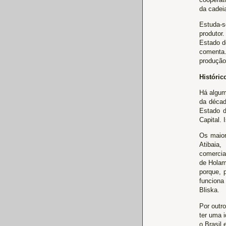
da cadei
Estuda-s
produtor
Estado d
comenta. 
produção 
Históric
Há algum
da décad
Estado d
Capital.
Os maior
Atibaia
comercia
de Holam
porque, 
funciona
Bliska.
Por outr
ter uma 
o Brasil