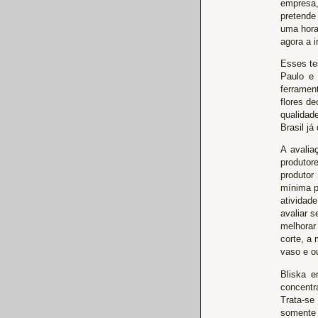
empresa,
pretende
uma hora
agora a i
Esses te
Paulo e 
ferramen
flores de
qualidad
Brasil j
A avalia
produtore
produtor
mínima p
atividade
avaliar 
melhorar
corte, a
vaso e ou
Bliska e
concentr
Trata-se
somente 