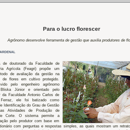
Para o lucro florescer
Agrônomo desenvolve ferramenta de gestão que auxilia produtores de fl
GARDENAL
a de doutorado da Faculdade de
ria Agrícola (Feagri) propõe um
todo de avaliação da gestão na
 de flores em cultivo protegido.
lvido pelo engenheiro agrônomo
 Bliska Júnior e orientado pelo
r da Faculdade Antonio Carlos de
a Ferraz, ele foi batizado como
e Identificação do Grau de Gestão
nas Atividades de Produção de
de Corte. O sistema permite a
iação pelo produtor com base em
ionário com perguntas e respostas simples, as quais mostram um retrat