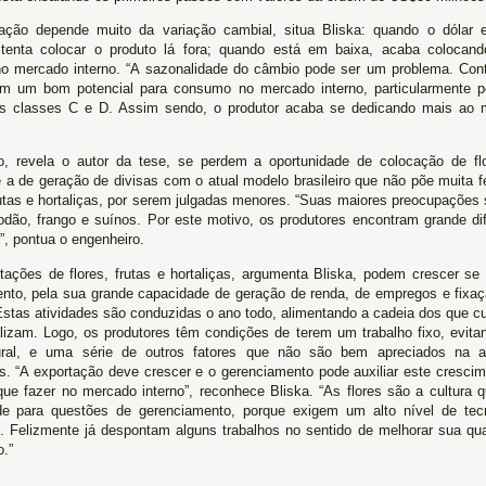
ação depende muito da variação cambial, situa Bliska: quando o dólar e
 tenta colocar o produto lá fora; quando está em baixa, acaba colocand
o mercado interno. “A sazonalidade do câmbio pode ser um problema. Cont
m um bom potencial para consumo no mercado interno, particularmente 
s classes C e D. Assim sendo, o produtor acaba se dedicando mais ao m
, revela o autor da tese, se perdem a oportunidade de colocação de f
e a de geração de divisas com o atual modelo brasileiro que não põe muita f
rutas e hortaliças, por serem julgadas menores. “Suas maiores preocupações 
godão, frango e suínos. Por este motivo, os produtores encontram grande di
”, pontua o engenheiro.
tações de flores, frutas e hortaliças, argumenta Bliska, podem crescer se
ento, pela sua grande capacidade de geração de renda, de empregos e fix
stas atividades são conduzidas o ano todo, alimentando a cadeia dos que c
lizam. Logo, os produtores têm condições de terem um trabalho fixo, evita
ural, e uma série de outros fatores que não são bem apreciados na a
es. “A exportação deve crescer e o gerenciamento pode auxiliar este cresci
que fazer no mercado interno”, reconhece Bliska. “As flores são a cultura 
ade para questões de gerenciamento, porque exigem um alto nível de tec
. Felizmente já despontam alguns trabalhos no sentido de melhorar sua qu
.”