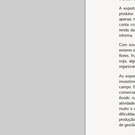
A export
produtor
apenas n
conta co
renda da
informa.
Com isso
externo 
flores, f
soja, al
organizar
As expor
investim
campo. E
comercia
êxodo r
atividad
muito o 
dificuld
produção
de gestão