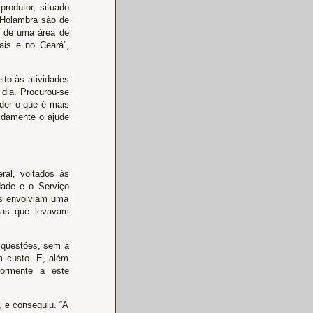
produtor, situado
 Holambra são de
s de uma área de
is e no Ceará”,
ito às atividades
 dia. Procurou-se
der o que é mais
idamente o ajude
al, voltados às
ade e o Serviço
as envolviam uma
sas que levavam
4 questões, sem a
m custo. E, além
iormente a este
, e conseguiu. “A