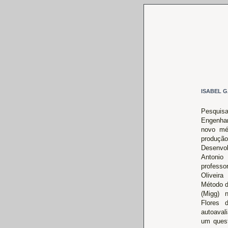
ISABEL 
Pesquis
Engenha
novo mé
produção
Desenvo
Antonio
professo
Oliveir
Método d
(Migg) 
Flores 
autoaval
um quest