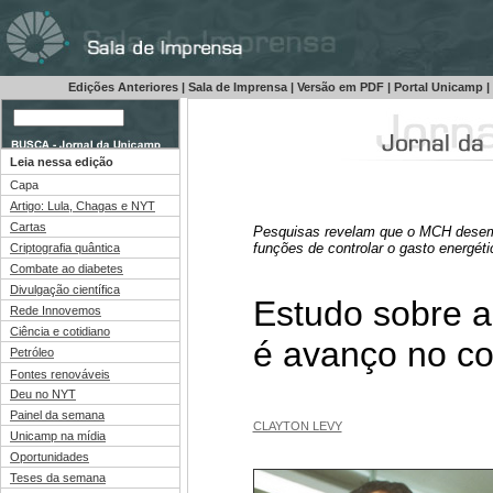
Edições Anteriores
|
Sala de Imprensa
|
Versão em PDF
|
Portal Unicamp
|
Leia nessa edição
Capa
Artigo: Lula, Chagas e NYT
Cartas
Pesquisas revelam que o MCH dese
funções de controlar o gasto energét
Criptografia quântica
Combate ao diabetes
Divulgação científica
Estudo sobre 
Rede Innovemos
Ciência e cotidiano
é avanço no c
Petróleo
Fontes renováveis
Deu no NYT
Painel da semana
CLAYTON LEVY
Unicamp na mídia
Oportunidades
Teses da semana