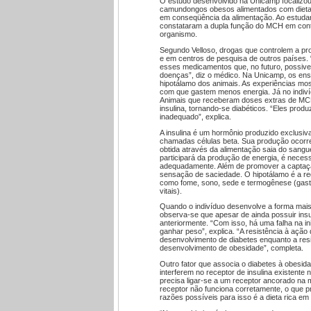
O estudo desenvolvido na Unicamp focalizou
camundongos obesos alimentados com dieta r
em conseqüência da alimentação. Ao estuda
constataram a dupla função do MCH em contro
organismo.
Segundo Velloso, drogas que controlem a 
e em centros de pesquisa de outros países. 
esses medicamentos que, no futuro, possivel
doenças”, diz o médico. Na Unicamp, os en
hipotálamo dos animais. As experiências mo
com que gastem menos energia. Já no indiv
Animais que receberam doses extras de MC
insulina, tornando-se diabéticos. “Eles pro
inadequado”, explica.
A insulina é um hormônio produzido exclusiv
chamadas células beta. Sua produção ocorre 
obtida através da alimentação saia do sangu
participará da produção de energia, é necess
adequadamente. Além de promover a captação 
sensação de saciedade. O hipotálamo é a re
como fome, sono, sede e termogênese (gast
vitais).
Quando o indivíduo desenvolve a forma mais 
observa-se que apesar de ainda possuir insu
anteriormente. “Com isso, há uma falha na i
ganhar peso”, explica. “A resistência à ação
desenvolvimento de diabetes enquanto a resi
desenvolvimento de obesidade”, completa.
Outro fator que associa o diabetes à obesid
interferem no receptor de insulina existente 
precisa ligar-se a um receptor ancorado na
receptor não funciona corretamente, o que 
razões possíveis para isso é a dieta rica em