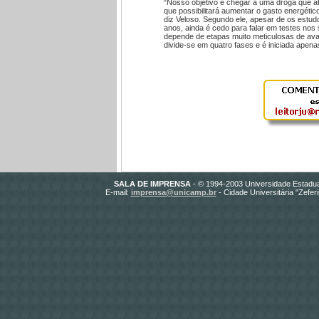
“Nosso objetivo é chegar a uma droga que a
que possibilitará aumentar o gasto energético
diz Veloso. Segundo ele, apesar de os estu
anos, ainda é cedo para falar em testes n
depende de etapas muito meticulosas de aval
divide-se em quatro fases e é iniciada apena
SALA DE IMPRENSA
- © 1994-2003 Universidade Estadua
E-mail:
imprensa@unicamp.br
- Cidade Universitária "Zefe