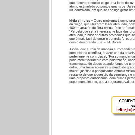
que o novo protocolo exige uma fonte de luz 
átomo estimulado ou pontos quânticos. Já s
luz controlada, em que se consiga gerar um fó
Idéia simples
– Outro problema é como propag
da Suíça, que utilizaram laser atenuado, con
100km através de fibra óptica. Pelo ar é ma
“Percebi que seria interessante fugir das pr
atenuado, e buscar outros protocolos que se
que é mais fácil de gerar e controlar”, reco
com o doutorando Luiz F. M. Borelli.
A idéia, que surgiu de maneira surpreendente
comunidade científica, é fazer uso da polariz
perfeitamente controlável. “Posso mandar um 
pode medir facilmente esta polarização, onde
transmissão de dados usando fontes de um ú
outro, uma limitação em se tratando de gra
maior”, justifica o pesquisador. Antonio Vidi
ressalva de que a questão da segurança é ma
uma proposta embrionária, com ótimas persp
experimentalmente, que a segurança vai ser bo