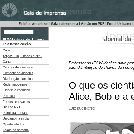
Edições Anteriores
|
Sala de Imprensa
|
Versão em PDF
|
Portal Unicamp
|
Leia nessa edição
Capa
Artigo: Lula, Chagas e NYT
Cartas
Professor do IFGW idealiza novo pro
para distribuição de chaves da criptog
Criptografia quântica
Combate ao diabetes
Divulgação científica
O que os cient
Rede Innovemos
Ciência e cotidiano
Alice, Bob e a 
Petróleo
Fontes renováveis
Deu no NYT
LUIZ SUGIMOTO
Painel da semana
Unicamp na mídia
Oportunidades
Teses da semana