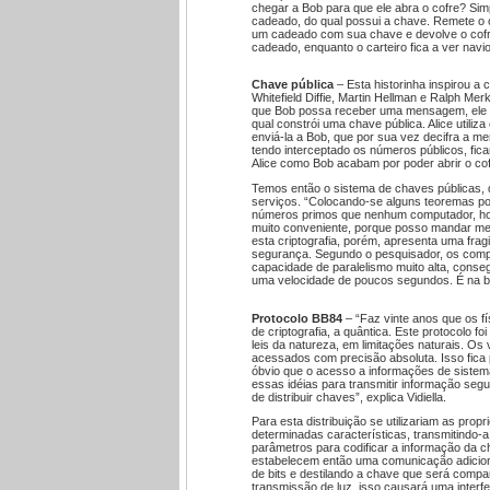
chegar a Bob para que ele abra o cofre? Si
cadeado, do qual possui a chave. Remete o c
um cadeado com sua chave e devolve o cofre.
cadeado, enquanto o carteiro fica a ver navio
Chave pública
– Esta historinha inspirou a
Whitefield Diffie, Martin Hellman e Ralph Merk
que Bob possa receber uma mensagem, ele p
qual constrói uma chave pública. Alice utili
enviá-la a Bob, que por sua vez decifra a
tendo interceptado os números públicos, fic
Alice como Bob acabam por poder abrir o co
Temos então o sistema de chaves públicas, q
serviços. “Colocando-se alguns teoremas po
números primos que nenhum computador, hoje,
muito conveniente, porque posso mandar me
esta criptografia, porém, apresenta uma fragi
segurança. Segundo o pesquisador, os comp
capacidade de paralelismo muito alta, cons
uma velocidade de poucos segundos. É na bu
Protocolo BB84
– “Faz vinte anos que os f
de criptografia, a quântica. Este protocolo 
leis da natureza, em limitações naturais. O
acessados com precisão absoluta. Isso fica 
óbvio que o acesso a informações de sistemas
essas idéias para transmitir informação segu
de distribuir chaves”, explica Vidiella.
Para esta distribuição se utilizariam as prop
determinadas características, transmitindo-a
parâmetros para codificar a informação da c
estabelecem então uma comunicação adiciona
de bits e destilando a chave que será compa
transmissão de luz, isso causará uma interf