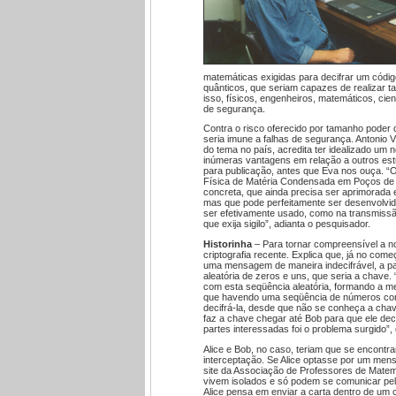
matemáticas exigidas para decifrar um códig
quânticos, que seriam capazes de realizar t
isso, físicos, engenheiros, matemáticos, ci
de segurança.
Contra o risco oferecido por tamanho poder c
seria imune a falhas de segurança. Antonio
do tema no país, acredita ter idealizado um 
inúmeras vantagens em relação a outros est
para publicação, antes que Eva nos ouça. “O
Física de Matéria Condensada em Poços de C
concreta, que ainda precisa ser aprimorada 
mas que pode perfeitamente ser desenvolvida
ser efetivamente usado, como na transmiss
que exija sigilo”, adianta o pesquisador.
Historinha
– Para tornar compreensível a no
criptografia recente. Explica que, já no com
uma mensagem de maneira indecifrável, a pa
aleatória de zeros e uns, que seria a chav
com esta seqüência aleatória, formando a m
que havendo uma seqüência de números co
decifrá-la, desde que não se conheça a chav
faz a chave chegar até Bob para que ele dec
partes interessadas foi o problema surgido”,
Alice e Bob, no caso, teriam que se encontra
interceptação. Se Alice optasse por um men
site da Associação de Professores de Matemát
vivem isolados e só podem se comunicar pelo
Alice pensa em enviar a carta dentro de um