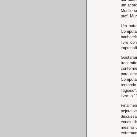
um acordo
Murillo 
prof. Muri
Um outro
Computa
bacharel
livro co
impressão
Gostaría
transmit
conforme 
para ama
Computaç
tentando
litigioso
livro: o 
Finalmen
pejorat
discussã
concluíd
mesmo um
extremam