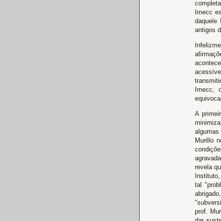
completa
Imecc es
daquele I
antigos 
Infelizm
afirmaçõ
acontece
acessíve
transmit
Imecc, 
equivoca
A primei
minimiza
algumas 
Murillo 
condiçõe
agravada 
revela q
Instituto
tal "prob
abrigado
"subvers
prof. Mu
dar sust