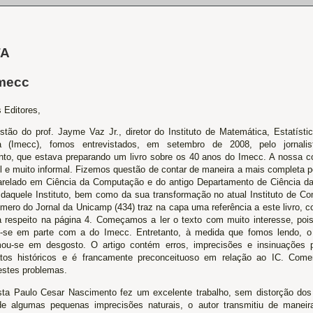
TA
Imecc
 Editores,
stão do prof. Jayme Vaz Jr., diretor do Instituto de Matemática, Estatíst
ica (Imecc), fomos entrevistados, em setembro de 2008, pelo jornali
to, que estava preparando um livro sobre os 40 anos do Imecc. A nossa co
l e muito informal. Fizemos questão de contar de maneira a mais completa po
relado em Ciência da Computação e do antigo Departamento de Ciência 
 daquele Instituto, bem como da sua transformação no atual Instituto de C
úmero do Jornal da Unicamp (434) traz na capa uma referência a este livro, 
a respeito na página 4. Começamos a ler o texto com muito interesse, pois
-se em parte com a do Imecc. Entretanto, à medida que fomos lendo, o
mou-se em desgosto. O artigo contém erros, imprecisões e insinuações p
atos históricos e é francamente preconceituoso em relação ao IC. Com
estes problemas.
ista Paulo Cesar Nascimento fez um excelente trabalho, sem distorção dos 
e algumas pequenas imprecisões naturais, o autor transmitiu de maneira