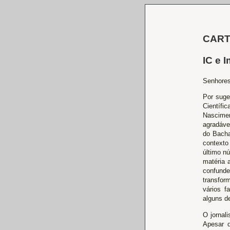
CAR
IC e 
Senhores
Por suge
Científ
Nascimen
agradáve
do Bacha
contexto
último n
matéria 
confunde
transfor
vários f
alguns d
O jornal
Apesar d