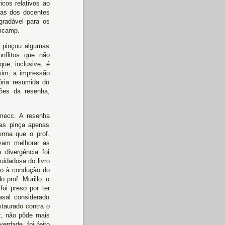
icos relativos ao
sas dos docentes
agradável para os
nicamp.
a pinçou algumas
nflitos que não
ue, inclusive, é
ssim, a impressão
ória resumida do
ões da resenha,
Imecc. A resenha
mas pinça apenas
orma que o prof.
avam melhorar as
divergência foi
uidadosa do livro
to à condução do
 prof. Murillo: o
foi preso por ter
asal considerado
staurado contra o
az, não pôde mais
erdade, foi feito