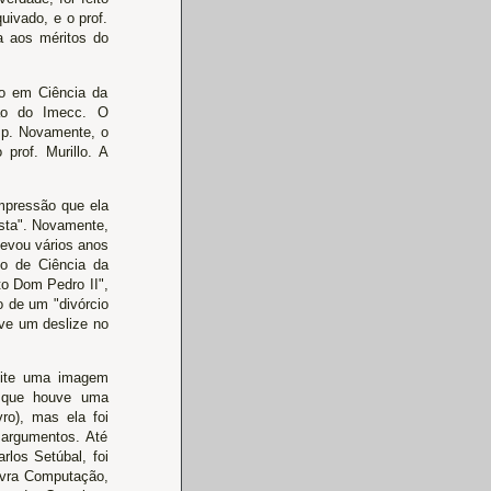
uivado, e o prof.
a aos méritos do
do em Ciência da
ção do Imecc. O
mp. Novamente, o
prof. Murillo. A
mpressão que ela
sta". Novamente,
 levou vários anos
o de Ciência da
to Dom Pedro II",
o de um "divórcio
uve um deslize no
mite uma imagem
e que houve uma
ro), mas ela foi
 argumentos. Até
rlos Setúbal, foi
avra Computação,