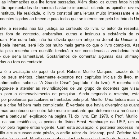
 as informações que lhe foram passadas. Além disto, os outros fatos histór
tão apresentados de maneira bastante imparcial, citando as opiniões diver
nstituto. Na realidade, o livro constitui uma leitura muito interessante e 
docentes ligados ao Imecc e para todos que se interessam pela história da U
ente, a resenha não faz justiça ao conteúdo do livro. O autor da resenh
es fora do contexto, embaralhou outras e insinuou a existência de co
ram. Por outro lado, não há dúvida que um artigo no Jornal da Unicamp q
l pela Internet, será lido por muito mais gente do que o livro completo. A
ida pela resenha em questão tenderá a ser considerada a verdadeira hist
o que seria lamentável. Gostaríamos de comentar algumas das afirmaç
das ou fora do contexto.
ra é a avaliação do papel do prof. Rubens Murillo Marques, criador do 
 os seus méritos, claramente expostos nos capítulos iniciais do livro, 
afirmações sobre a "A Grande Crise" (capítulo 7 do livro). A resenha inf
negou-se a atender as reivindicações de um grupo de docentes que vis
s para o desenvolvimento de pesquisa. Ainda segundo a resenha, esta 
por problemas particulares enfrentados pelo prof. Murillo. Uma leitura mais c
ue a crise foi bem mais complicada. É verdade que havia divergências quan
, mas aconteceu um outro fato muito importante que determinou a renúncia do
lema particular" explicado na página 71 do livro. Em 1970, o Prof. Murillo 
, na sua residência, a pedido do físico Ernst Hamburger da USP, um c
ivo" pelo regime então vigente. Com esta acusação, o posterior processo in
rillo e sua subsequente prisão, o então reitor da Unicamp, prof. Zeferino V
entação ao prof. Murillo que acabou afastando-se da direção do Imecc. Na v