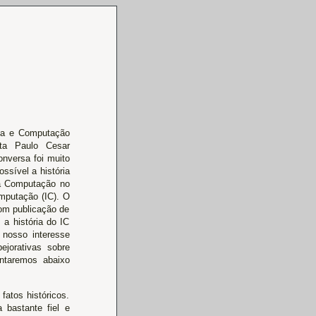
ica e Computação
sta Paulo Cesar
nversa foi muito
ssível a história
da Computação no
omputação (IC). O
com publicação de
 a história do IC
 nosso interesse
ejorativas sobre
entaremos abaixo
fatos históricos.
 bastante fiel e