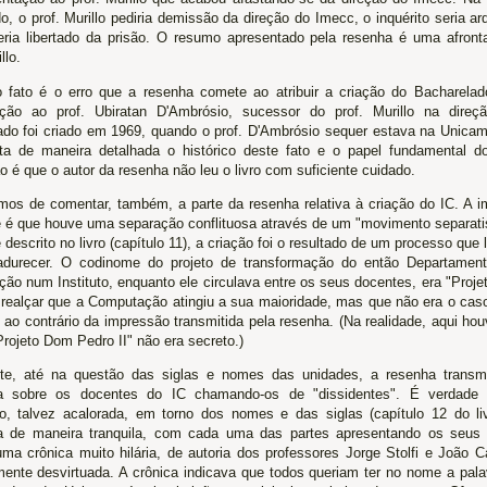
, o prof. Murillo pediria demissão da direção do Imecc, o inquérito seria arq
seria libertado da prisão. O resumo apresentado pela resenha é uma afront
llo.
 fato é o erro que a resenha comete ao atribuir a criação do Bacharela
ção ao prof. Ubiratan D'Ambrósio, sucessor do prof. Murillo na dire
ado foi criado em 1969, quando o prof. D'Ambrósio sequer estava na Unica
nta de maneira detalhada o histórico deste fato e o papel fundamental do 
 é que o autor da resenha não leu o livro com suficiente cuidado.
mos de comentar, também, a parte da resenha relativa à criação do IC. A i
e é que houve uma separação conflituosa através de um "movimento separati
descrito no livro (capítulo 11), a criação foi o resultado de um processo que
durecer. O codinome do projeto de transformação do então Departament
ão num Instituto, enquanto ele circulava entre os seus docentes, era "Proje
 realçar que a Computação atingiu a sua maioridade, mas que não era o cas
", ao contrário da impressão transmitida pela resenha. (Na realidade, aqui ho
"Projeto Dom Pedro II" não era secreto.)
te, até na questão das siglas e nomes das unidades, a resenha trans
iva sobre os docentes do IC chamando-os de "dissidentes". É verdad
o, talvez acalorada, em torno dos nomes e das siglas (capítulo 12 do liv
a de maneira tranquila, com cada uma das partes apresentando os seus
a crônica muito hilária, de autoria dos professores Jorge Stolfi e João Ca
ente desvirtuada. A crônica indicava que todos queriam ter no nome a pal