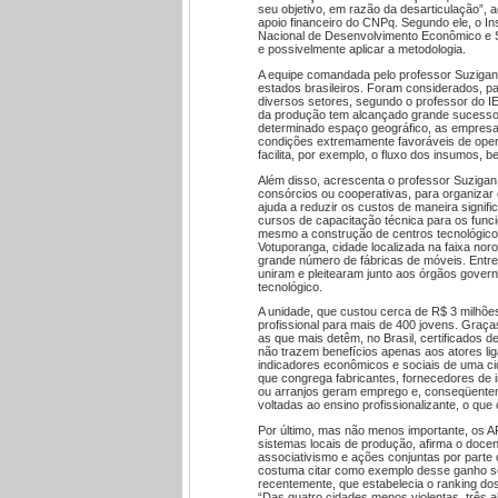
seu objetivo, em razão da desarticulação”, 
apoio financeiro do CNPq. Segundo ele, o In
Nacional de Desenvolvimento Econômico e 
e possivelmente aplicar a metodologia.
A equipe comandada pelo professor Suzigan j
estados brasileiros. Foram considerados, pa
diversos setores, segundo o professor do I
da produção tem alcançado grande sucesso
determinado espaço geográfico, as empresa
condições extremamente favoráveis de opera
facilita, por exemplo, o fluxo dos insumos
Além disso, acrescenta o professor Suziga
consórcios ou cooperativas, para organizar
ajuda a reduzir os custos de maneira signif
cursos de capacitação técnica para os funci
mesmo a construção de centros tecnológico
Votuporanga, cidade localizada na faixa no
grande número de fábricas de móveis. Entr
uniram e pleitearam junto aos órgãos gover
tecnológico.
A unidade, que custou cerca de R$ 3 milhões
profissional para mais de 400 jovens. Graças
as que mais detêm, no Brasil, certificados 
não trazem benefícios apenas aos atores l
indicadores econômicos e sociais de uma cid
que congrega fabricantes, fornecedores de 
ou arranjos geram emprego e, conseqüenteme
voltadas ao ensino profissionalizante, o qu
Por último, mas não menos importante, os 
sistemas locais de produção, afirma o docen
associativismo e ações conjuntas por parte
costuma citar como exemplo desse ganho so
recentemente, que estabelecia o ranking dos
“Das quatro cidades menos violentas, três ab