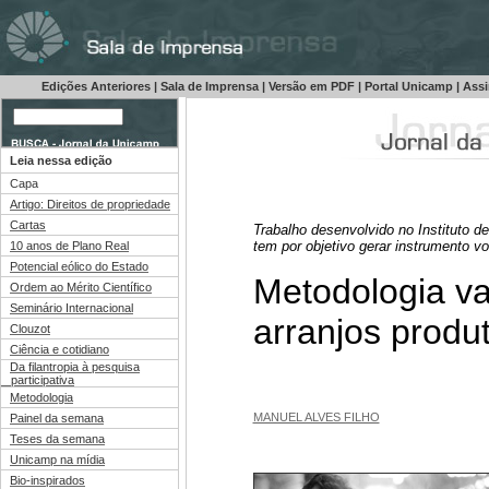
Edições Anteriores
|
Sala de Imprensa
|
Versão em PDF
|
Portal Unicamp
|
Assi
Leia nessa edição
Capa
Artigo: Direitos de propriedade
Cartas
Trabalho desenvolvido no Instituto 
tem por objetivo gerar instrumento vo
10 anos de Plano Real
Potencial eólico do Estado
Metodologia v
Ordem ao Mérito Científico
Seminário Internacional
arranjos produt
Clouzot
Ciência e cotidiano
Da filantropia à pesquisa
participativa
Metodologia
MANUEL ALVES FILHO
Painel da semana
Teses da semana
Unicamp na mídia
Bio-inspirados