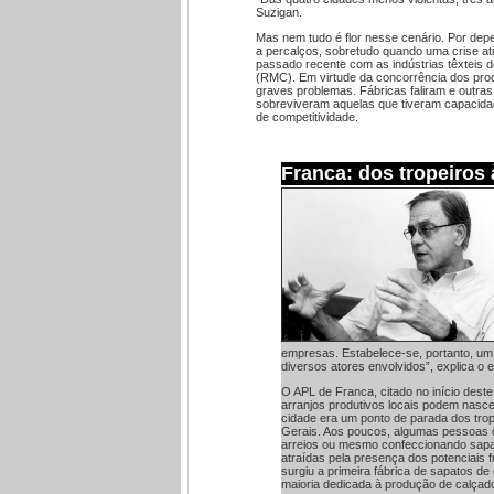
Suzigan.
Mas nem tudo é flor nesse cenário. Por dep
a percalços, sobretudo quando uma crise ati
passado recente com as indústrias têxteis 
(RMC). Em virtude da concorrência dos produt
graves problemas. Fábricas faliram e outra
sobreviveram aquelas que tiveram capacidad
de competitividade.
Franca: dos tropeiros
empresas. Estabelece-se, portanto, um 
diversos atores envolvidos”, explica o e
O APL de Franca, citado no início dest
arranjos produtivos locais podem nasce
cidade era um ponto de parada dos trop
Gerais. Aos poucos, algumas pessoas 
arreios ou mesmo confeccionando sapat
atraídas pela presença dos potenciais f
surgiu a primeira fábrica de sapatos de
maioria dedicada à produção de calçad