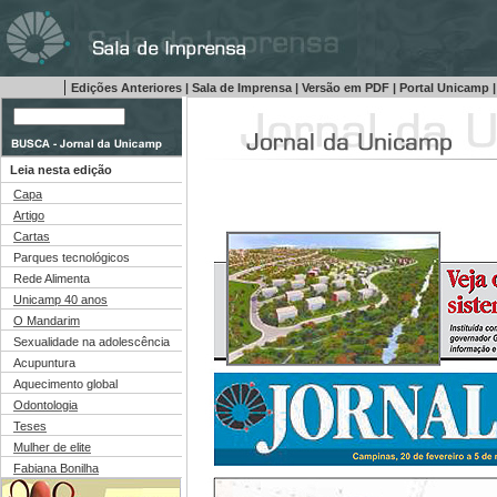
|
Edições Anteriores
|
Sala de Imprensa
|
Versão em PDF
|
Portal Unicamp
|
Leia nesta edição
Capa
Artigo
Cartas
Parques tecnológicos
Rede Alimenta
Unicamp 40 anos
O Mandarim
Sexualidade na adolescência
Acupuntura
Aquecimento global
Odontologia
Teses
Mulher de elite
Fabiana Bonilha