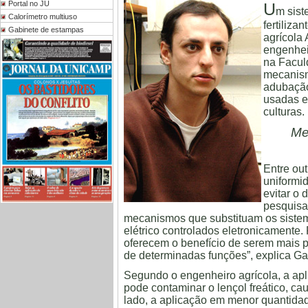
Portal no JU
U
m sist
Calorímetro multiuso
fertiliza
Gabinete de estampas
agrícola 
engenhei
na Facul
mecanism
adubação
usadas e
culturas.
Me
Entre ou
uniformid
evitar o 
pesquisa
mecanismos que substituam os siste
elétrico controlados eletronicamente
oferecem o benefício de serem mais p
de determinadas funções”, explica Ga
Segundo o engenheiro agrícola, a apl
pode contaminar o lençol freático, ca
lado, a aplicação em menor quantidad