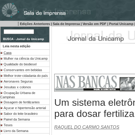
|
Edições Anteriores
|
Sala de Imprensa
|
Versão em PDF
|
Portal Unicamp
Leia nesta edição
Capa
Mulher na ciência da Unicamp
Qualidade do biodiesel
Conservantes em bebidas
Melhor trote-cidadania do país
Aeronaves Seguras
Jesuitas x colonos
Ocupação Urbana de
Campinas
Um sistema eletrô
Dosagem de fertilizantes
Açucar e hipertensão arterial
para dosar fertiliz
Sabor do leite brasileiro
Painel da Semana
Teses
RAQUEL DO CARMO SANTOS
Livro da Semana