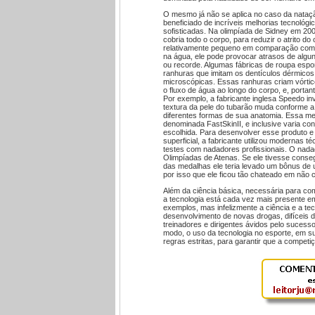
O mesmo já não se aplica no caso da nataçã
beneficiado de incríveis melhorias tecnológi
sofisticadas. Na olimpíada de Sidney em 20
cobria todo o corpo, para reduzir o atrito do
relativamente pequeno em comparação com 
na água, ele pode provocar atrasos de alg
ou recorde. Algumas fábricas de roupa esp
ranhuras que imitam os dentículos dérmico
microscópicas. Essas ranhuras criam vórtice
o fluxo de água ao longo do corpo, e, portan
Por exemplo, a fabricante inglesa Speedo in
textura da pele do tubarão muda conforme a 
diferentes formas de sua anatomia. Essa mel
denominada FastSkinII, e inclusive varia c
escolhida. Para desenvolver esse produto e 
superficial, a fabricante utilizou modernas 
testes com nadadores profissionais. O nada
Olimpíadas de Atenas. Se ele tivesse conse
das medalhas ele teria levado um bônus de u
por isso que ele ficou tão chateado em não c
Além da ciência básica, necessária para co
a tecnologia está cada vez mais presente e
exemplos, mas infelizmente a ciência e a t
desenvolvimento de novas drogas, difíceis d
treinadores e dirigentes ávidos pelo sucess
modo, o uso da tecnologia no esporte, em su
regras estritas, para garantir que a compet