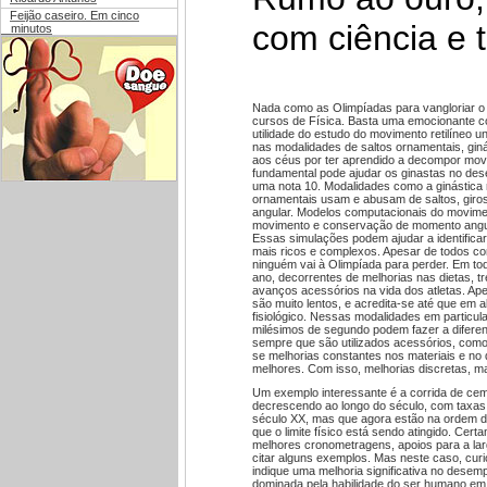
Feijão caseiro. Em cinco
com ciência e 
minutos
Nada como as Olimpíadas para vangloriar o 
cursos de Física. Basta uma emocionante co
utilidade do estudo do movimento retilíneo u
nas modalidades de saltos ornamentais, giná
aos céus por ter aprendido a decompor mov
fundamental pode ajudar os ginastas no des
uma nota 10. Modalidades como a ginástica rí
ornamentais usam e abusam de saltos, giros
angular. Modelos computacionais do movim
movimento e conservação de momento angular
Essas simulações podem ajudar a identifica
mais ricos e complexos. Apesar de todos co
ninguém vai à Olimpíada para perder. Em t
ano, decorrentes de melhorias nas dietas, tr
avanços acessórios na vida dos atletas. A
são muito lentos, e acredita-se até que em al
fisiológico. Nessas modalidades em particul
milésimos de segundo podem fazer a diferenç
sempre que são utilizados acessórios, como
se melhorias constantes nos materiais e no
melhores. Com isso, melhorias discretas, ma
Um exemplo interessante é a corrida de ce
decrescendo ao longo do século, com taxas 
século XX, mas que agora estão na ordem d
que o limite físico está sendo atingido. Cer
melhores cronometragens, apoios para a larg
citar alguns exemplos. Mas neste caso, cu
indique uma melhoria significativa no dese
dominada pela habilidade do ser humano em 