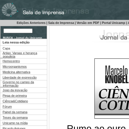
Edições Anteriores
|
Sala de Imprensa
|
Versão em PDF
|
Portal Unicamp
|
A
Leia nessa edição
Capa
Artigo: Vargas e herança
populista
Hemocentro
Microorganismos
Medicina alternativa
Liberdade de expressão
Governo no campo da
informação
Jogo da inovação
Pinga de primeira
Ciência&Cotidiano
Fórum
Painel da semana
Teses da semana
Unicamp na mídia
Rumo ao ouro,
Ricardo Antunes