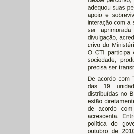
adequou suas pe
apoio e sobrevi
interação com a 
ser aprimorada
divulgação, acre
crivo do Ministér
O CTI participa 
sociedade, pro
precisa ser transm
De acordo com T
das 19 unida
distribuídas no 
estão diretament
de acordo com a
acrescenta. Ent
política do gov
outubro de 201