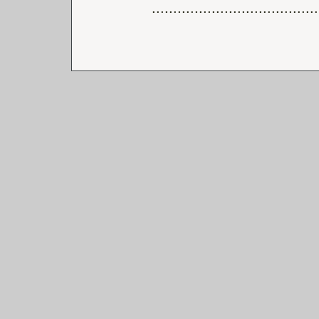
.......................................