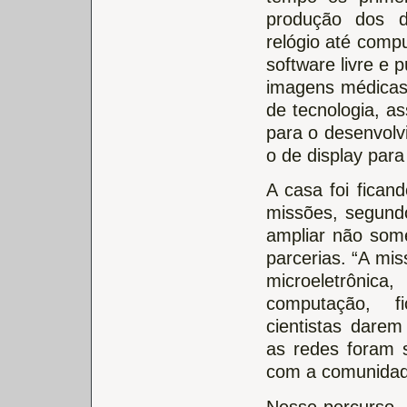
produção dos d
relógio até comp
software livre e 
imagens médicas,
de tecnologia, a
para o desenvolv
o de display para
A casa foi fican
missões, segundo
ampliar não som
parcerias. “A mis
microeletrôni
computação, f
cientistas darem
as redes foram 
com a comunidade 
Nesse percurso, 