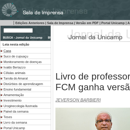
|
Edições Anteriores
|
Sala de Imprensa
|
Versão em PDF
|
Portal Unicamp
|
A
Leia nesta edição
Capa
Suco de cupuaçu
Monitoramento de doenças
Ivaldo Bertazzo
Livro de professo
Células animais
Tarsila do Amaral
FCM ganha versão
Distúrbios de aprendizagem
Ensino fundamental
Amamentação
JEVERSON BARBIERI
Investimento
Uroginecologia Ilustrada
Painel da semana
Teses
Livro da semana
Portal Unicamp