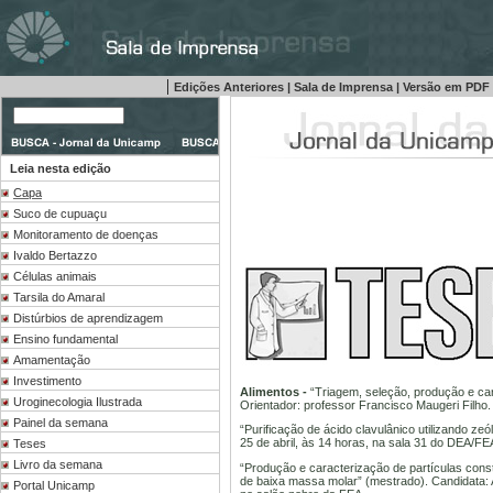
|
Edições Anteriores
|
Sala de Imprensa
|
Versão em PDF
Leia nesta edição
Capa
Suco de cupuaçu
Monitoramento de doenças
Ivaldo Bertazzo
Células animais
Tarsila do Amaral
Distúrbios de aprendizagem
Ensino fundamental
Amamentação
Investimento
Alimentos -
“Triagem, seleção, produção e cara
Uroginecologia Ilustrada
Orientador: professor Francisco Maugeri Filho.
Painel da semana
“Purificação de ácido clavulânico utilizando z
25 de abril, às 14 horas, na sala 31 do DEA/FE
Teses
Livro da semana
“Produção e caracterização de partículas const
de baixa massa molar” (mestrado). Candidata: A
Portal Unicamp