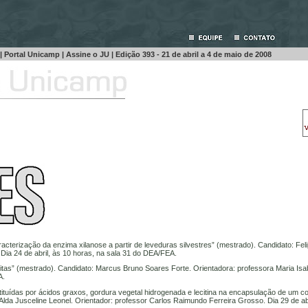
|
Portal Unicamp
|
Assine o JU
| Edição
393 - 21 de abril a 4 de maio de 2008
cterização da enzima xilanose a partir de leveduras silvestres” (mestrado). Candidato: Fel
 Dia 24 de abril, às 10 horas, na sala 31 do DEA/FEA.
eólitas” (mestrado). Candidato: Marcus Bruno Soares Forte. Orientadora: professora Maria Isa
A.
ituídas por ácidos graxos, gordura vegetal hidrogenada e lecitina na encapsulação de um co
lda Jusceline Leonel. Orientador: professor Carlos Raimundo Ferreira Grosso. Dia 29 de abr