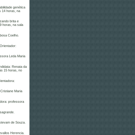
bilidade genética
s 14 horas, na
zando brita e
9 horas, na sala
rbosa Coelho.
Orientador:
essora Leda Maria
ndidata: Renata da
às 15 horas, no
ientadora:
 Cristiane Maria
adora: professora
asagrande.
Estevam de Souza.
evallos Herencia.