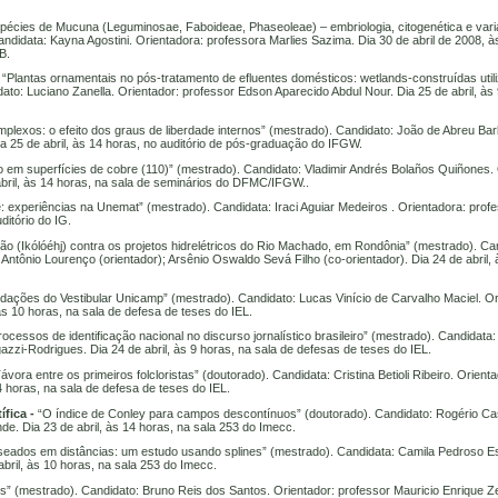
écies de Mucuna (Leguminosae, Faboideae, Phaseoleae) – embriologia, citogenética e varia
andidata: Kayna Agostini. Orientadora: professora Marlies Sazima. Dia 30 de abril de 2008, à
B.
 “Plantas ornamentais no pós-tratamento de efluentes domésticos: wetlands-construídas utili
o: Luciano Zanella. Orientador: professor Edson Aparecido Abdul Nour. Dia 25 de abril, às 
mplexos: o efeito dos graus de liberdade internos” (mestrado). Candidato: João de Abreu Ba
ia 25 de abril, às 14 horas, no auditório de pós-graduação do IFGW.
o em superfícies de cobre (110)” (mestrado). Candidato: Vladimir Andrés Bolaños Quiñones. 
abril, às 14 horas, na sala de seminários do DFMC/IFGW..
e: experiências na Unemat” (mestrado). Candidata: Iraci Aguiar Medeiros . Orientadora: prof
ditório do IG.
ião (Ikólóéhj) contra os projetos hidrelétricos do Rio Machado, em Rondônia” (mestrado). Ca
Antônio Lourenço (orientador); Arsênio Oswaldo Sevá Filho (co-orientador). Dia 24 de abril, 
dações do Vestibular Unicamp” (mestrado). Candidato: Lucas Vinício de Carvalho Maciel. Or
às 10 horas, na sala de defesa de teses do IEL.
cessos de identificação nacional no discurso jornalístico brasileiro” (mestrado). Candidata:
zzi-Rodrigues. Dia 24 de abril, às 9 horas, na sala de defesas de teses do IEL.
vora entre os primeiros folcloristas” (doutorado). Candidata: Cristina Betioli Ribeiro. Orient
4 horas, na sala de defesa de teses do IEL.
fica -
“O índice de Conley para campos descontínuos” (doutorado). Candidato: Rogério C
e. Dia 23 de abril, às 14 horas, na sala 253 do Imecc.
aseados em distâncias: um estudo usando splines” (mestrado). Candidata: Camila Pedroso 
bril, às 10 horas, na sala 253 do Imecc.
is” (mestrado). Candidato: Bruno Reis dos Santos. Orientador: professor Mauricio Enrique Z