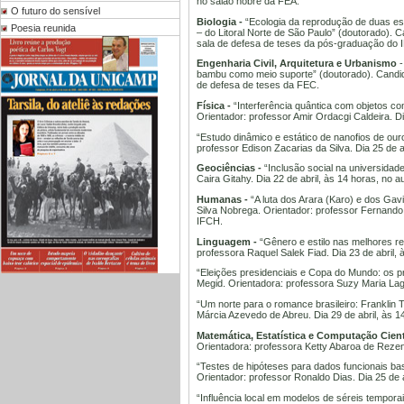
no salão nobre da FEA.
O futuro do sensível
Biologia -
“Ecologia da reprodução de duas esp
Poesia reunida
– do Litoral Norte de São Paulo” (doutorado). C
sala de defesa de teses da pós-graduação do I
Engenharia Civil, Arquitetura e Urbanismo
-
bambu como meio suporte” (doutorado). Candidat
de defesa de teses da FEC.
Física -
“Interferência quântica com objetos co
Orientador: professor Amir Ordacgi Caldeira. D
“Estudo dinâmico e estático de nanofios de our
professor Edison Zacarias da Silva. Dia 25 de 
Geociências -
“Inclusão social na universidad
Caira Gitahy. Dia 22 de abril, às 14 horas, no au
Humanas -
“A luta dos Arara (Karo) e dos Gav
Silva Nobrega. Orientador: professor Fernando 
IFCH.
Linguagem -
“Gênero e estilo nas melhores re
professora Raquel Salek Fiad. Dia 23 de abril, 
“Eleições presidenciais e Copa do Mundo: os pro
Megid. Orientadora: professora Suzy Maria Laga
“Um norte para o romance brasileiro: Franklin Tá
Márcia Azevedo de Abreu. Dia 29 de abril, às 1
Matemática, Estatística e Computação Cientí
Orientadora: professora Ketty Abaroa de Rezend
“Testes de hipóteses para dados funcionais b
Orientador: professor Ronaldo Dias. Dia 25 de a
“Influência local em modelos de séreis tempora