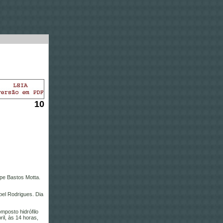
10
ipe Bastos Motta.
bel Rodrigues. Dia
mposto hidrófilo
il, às 14 horas,