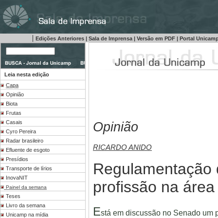
|
Edições Anteriores
|
Sala de Imprensa
|
Versão em PDF
|
Portal Unicam
Leia nesta edição
Capa
Opinião
Biota
Frutas
Opinião
Casais
Cyro Pereira
Radar brasileiro
RICARDO
ANIDO
Efluente de esgoto
Presídios
Regulamentação
Transporte de lírios
InovaNIT
profissão na área
Painel da semana
Teses
Livro da semana
E
stá em discussão no Senado um pr
Unicamp na mídia