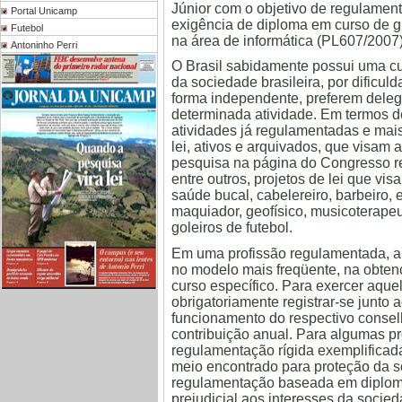
Júnior com o objetivo de regulament
Portal Unicamp
exigência de diploma em curso de g
Futebol
na área de informática (PL607/2007)
Antoninho Perri
O Brasil sabidamente possui uma cu
da sociedade brasileira, por dific
forma independente, preferem deleg
determinada atividade. Em termos d
atividades já regulamentadas e mais
lei, ativos e arquivados, que visam
pesquisa na página do Congresso re
entre outros, projetos de lei que vi
saúde bucal, cabelereiro, barbeiro, e
maquiador, geofísico, musicoterapeut
goleiros de futebol.
Em uma profissão regulamentada, a 
no modelo mais freqüente, na obte
curso específico. Para exercer aquel
obrigatoriamente registrar-se junto 
funcionamento do respectivo consel
contribuição anual. Para algumas p
regulamentação rígida exemplificad
meio encontrado para proteção da s
regulamentação baseada em diplom
prejudicial aos interesses da socied