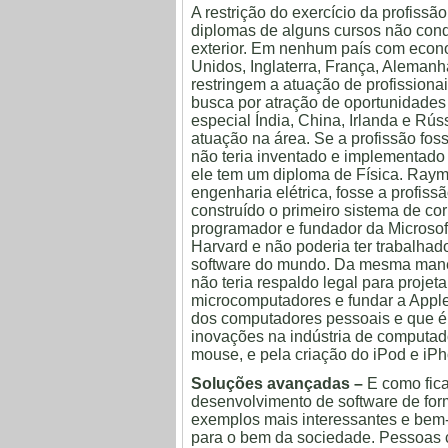
A restrição do exercício da profissã
diplomas de alguns cursos não cond
exterior. Em nenhum país com econo
Unidos, Inglaterra, França, Alemanh
restringem a atuação de profissiona
busca por atração de oportunidades
especial Índia, China, Irlanda e Rú
atuação na área. Se a profissão fo
não teria inventado e implementado
ele tem um diploma de Física. Ray
engenharia elétrica, fosse a profis
construído o primeiro sistema de corr
programador e fundador da Microsof
Harvard e não poderia ter trabalhad
software do mundo. Da mesma manei
não teria respaldo legal para projet
microcomputadores e fundar a Appl
dos computadores pessoais e que é 
inovações na indústria de computad
mouse, e pela criação do iPod e iP
Soluções avançadas –
E como fica
desenvolvimento de software de form
exemplos mais interessantes e bem-
para o bem da sociedade. Pessoas 