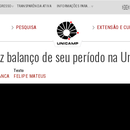
Menu
GRESSO
TRANSPARÊNCIA ATIVA
INFORMAÇÕES PARA...
En
Superi
Direito
PESQUISA
EXTENSÃO E CU
az balanço de seu período na 
Texto
ANCA
FELIPE MATEUS