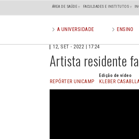
Main
ÁREA DE SAÚDE
FACULDADES E INSTITUTOS
IN
superior
A UNIVERSIDADE
ENSINO
Main
menu
12, SET - 2022 | 17:24
Artista residente f
Edição de vídeo
REPÓRTER UNICAMP
KLEBER CASABLL