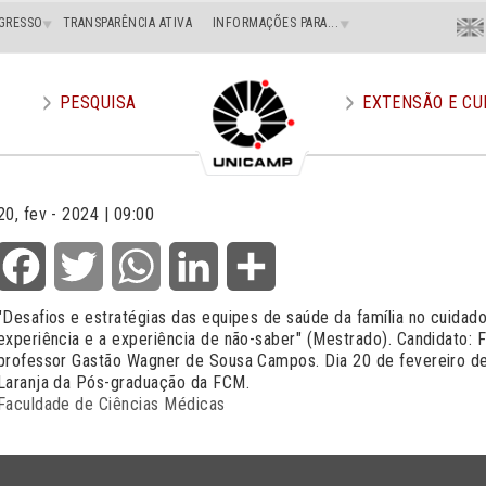
Menu
GRESSO
TRANSPARÊNCIA ATIVA
INFORMAÇÕES PARA...
En
Superi
Direito
PESQUISA
EXTENSÃO E CU
20, fev - 2024 | 09:00
Facebook
Twitter
WhatsApp
LinkedIn
Share
"Desafios e estratégias das equipes de saúde da família no cuidad
experiência e a experiência de não-saber" (Mestrado). Candidato: F
professor Gastão Wagner de Sousa Campos. Dia 20 de fevereiro de 
Laranja da Pós-graduação da FCM.
Faculdade de Ciências Médicas