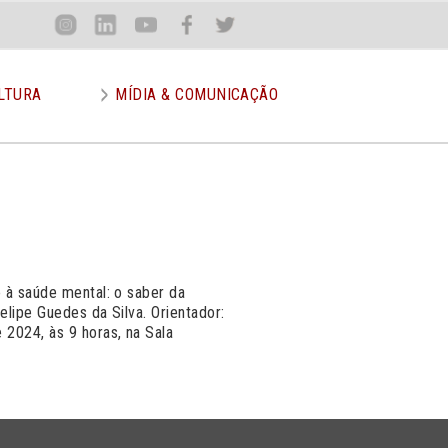
Loca
Inst
Lin
You
Face
Twit
or
LTURA
MÍDIA & COMUNICAÇÃO
o à saúde mental: o saber da
elipe Guedes da Silva. Orientador:
2024, às 9 horas, na Sala