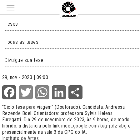
Main menu
TESES
Teses
Todas as teses
Divulgue sua tese
29, nov - 2023 | 09:00
Facebook
Twitter
WhatsApp
LinkedIn
Share
"Ciclo tese para viagem" (Doutorado). Candidata: Andressa
Rezende Boel. Orientadora: professora Sylvia Helena
Furegatti. Dia 29 de novembro de 2023, às 9 horas, de modo
híbrido: à distância pelo link
meet.google.com/kug-jtdz-abg
e
presencialmente na sala 3 da CPG do IA.
Instituto de Artes