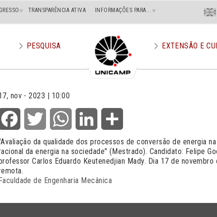
Menu
GRESSO
TRANSPARÊNCIA ATIVA
INFORMAÇÕES PARA...
En
Superi
Direito
PESQUISA
EXTENSÃO E CU
17, nov - 2023 | 10:00
Facebook
Twitter
WhatsApp
LinkedIn
Share
"Avaliação da qualidade dos processos de conversão de energia na
racional da energia na sociedade" (Mestrado). Candidato: Felipe Go
professor Carlos Eduardo Keutenedjian Mady. Dia 17 de novembro 
remota.
Faculdade de Engenharia Mecânica