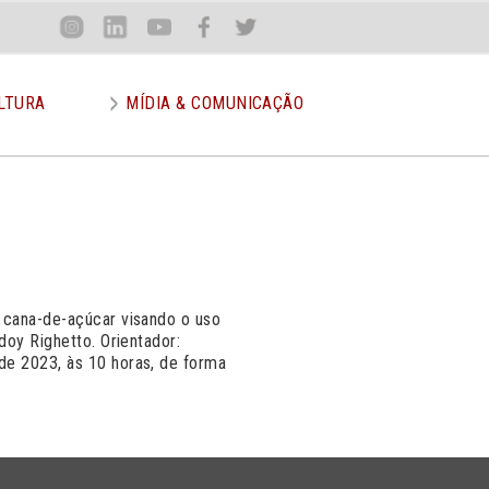
Loca
Inst
Lin
You
Face
Twit
or
LTURA
MÍDIA & COMUNICAÇÃO
 cana-de-açúcar visando o uso
doy Righetto. Orientador:
de 2023, às 10 horas, de forma