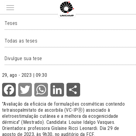
Main menu
TESES
Teses
Todas as teses
Divulgue sua tese
29, ago - 2023 | 09:30
Facebook
Twitter
WhatsApp
LinkedIn
Share
"Avaliação da eficácia de formulações cosméticas contendo
tetraisopalmitato de ascorbila (VC-IPⓇ) associado à
eletroestimulação cutânea e a melhora da ecogenicidade
dérmica" (Mestrado). Candidata: Louise Idalgo Vasques.
Orientadora: professora Gislaine Ricci Leonardi. Dia 29 de
agosto de 2023, às 9h30, no auditório da FCF.