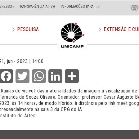
Menu
GRESSO
TRANSPARÊNCIA ATIVA
INFORMAÇÕES PARA...
En
Superi
Direito
PESQUISA
EXTENSÃO E CU
21, jun - 2023 | 14:00
Facebook
Twitter
WhatsApp
LinkedIn
Share
"Ruínas do visível: das materialidades da imagem à visualização de
Fernanda de Souza Oliveira. Orientador: professor Cesar Augusto B
2023, às 14 horas, de modo híbrido: à distância pelo link
meet.goog
presencialmente na sala 3 da CPG do IA.
Instituto de Artes