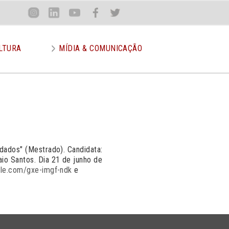
Loca
Inst
Lin
You
Face
Twit
or
LTURA
MÍDIA & COMUNICAÇÃO
 dados" (Mestrado). Candidata:
aio Santos. Dia 21 de junho de
le.com/gxe-imgf-ndk
e