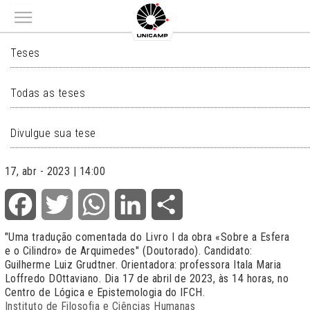
Main menu
TESES
Teses
Todas as teses
Divulgue sua tese
17, abr - 2023 | 14:00
Facebook
Twitter
WhatsApp
LinkedIn
Share
"Uma tradução comentada do Livro I da obra «Sobre a Esfera
e o Cilindro» de Arquimedes" (Doutorado). Candidato:
Guilherme Luiz Grudtner. Orientadora: professora Itala Maria
Loffredo DOttaviano. Dia 17 de abril de 2023, às 14 horas, no
Centro de Lógica e Epistemologia do IFCH.
Instituto de Filosofia e Ciências Humanas