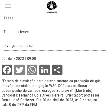
Main menu
TESES
Teses
Todas as teses
Divulgue sua tese
20, abr - 2023 | 09:00
Facebook
Twitter
WhatsApp
LinkedIn
Share
"Estudo de simulação para gerenciamento da produção de gás
através dos ciclos de injeção WAG-CO2 para melhorar o
desempenho de campos análogos ao pré-sal" (Mestrado).
Candidata: Fernanda Gois Alves Pereira. Orientador: professor
Denis José Schiozer. Dia 20 de abril de 2023, às 9 horas, na
sala B do DEP da FEM.