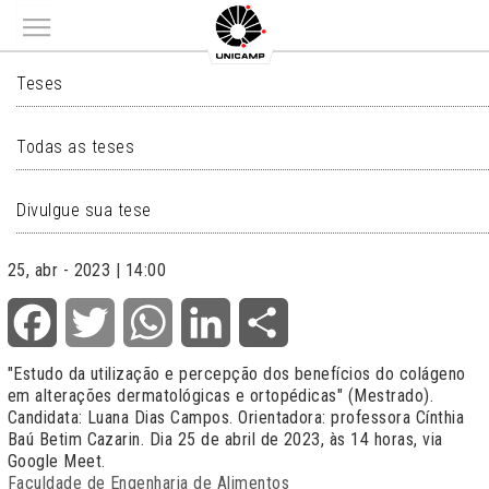
Main menu
TESES
Teses
Todas as teses
Divulgue sua tese
25, abr - 2023 | 14:00
Facebook
Twitter
WhatsApp
LinkedIn
Share
"Estudo da utilização e percepção dos benefícios do colágeno
em alterações dermatológicas e ortopédicas" (Mestrado).
Candidata: Luana Dias Campos. Orientadora: professora Cínthia
Baú Betim Cazarin. Dia 25 de abril de 2023, às 14 horas, via
Google Meet.
Faculdade de Engenharia de Alimentos