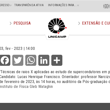
Menu
GRESSO
TRANSPARÊNCIA ATIVA
INFORMAÇÕES PARA...
En
Superi
Direito
PESQUISA
EXTENSÃO E CU
03, fev - 2023 | 14:00
Facebook
Twitter
WhatsApp
LinkedIn
Share
"Técnicas de raios X aplicadas ao estudo de supercondutores em 
Candidato: Lucas Henrique Francisco. Orientador: professor Narci
de fevereiro de 2023, às 14 horas, no auditório da Pós-graduação 
Instituto de Física Gleb Wataghin