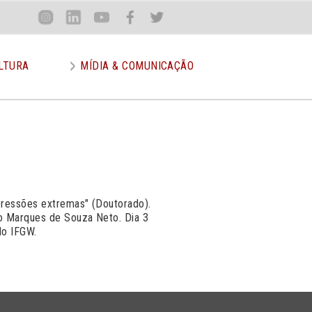
Loca
Inst
Lin
You
Face
Twit
or
LTURA
MÍDIA & COMUNICAÇÃO
pressões extremas" (Doutorado).
zo Marques de Souza Neto. Dia 3
do IFGW.