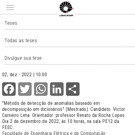
Main menu
TESES
Teses
Todas as teses
Divulgue sua tese
02, dez - 2022 | 10:00
Facebook
Twitter
WhatsApp
LinkedIn
Share
"Método de detecção de anomalias baseado em
decomposição em dicionários" (Mestrado). Candidato: Victor
Carneiro Lima. Orientador: professor Renato da Rocha Lopes.
Dia 2 de dezembro de 2022, às 10 horas, na sala PE12 da
FEEC.
Faculdade de Engenharia Elétrica e de Computação