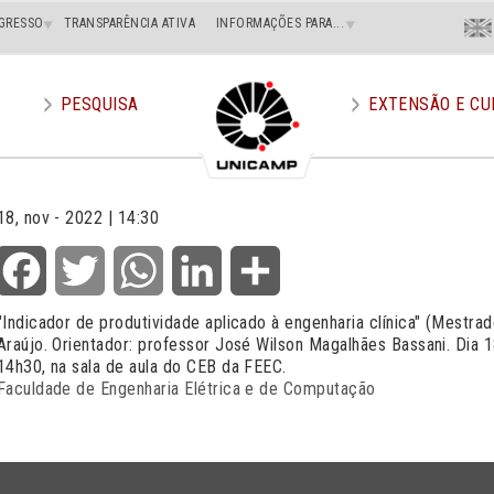
Menu
GRESSO
TRANSPARÊNCIA ATIVA
INFORMAÇÕES PARA...
En
Superi
Direito
PESQUISA
EXTENSÃO E CU
18, nov - 2022 | 14:30
Facebook
Twitter
WhatsApp
LinkedIn
Share
"Indicador de produtividade aplicado à engenharia clínica" (Mestra
Araújo. Orientador: professor José Wilson Magalhães Bassani. Dia
14h30, na sala de aula do CEB da FEEC.
Faculdade de Engenharia Elétrica e de Computação