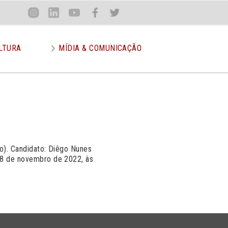
Loca
Inst
Lin
You
Face
Twit
or
LTURA
MÍDIA & COMUNICAÇÃO
do). Candidato: Diêgo Nunes
 18 de novembro de 2022, às