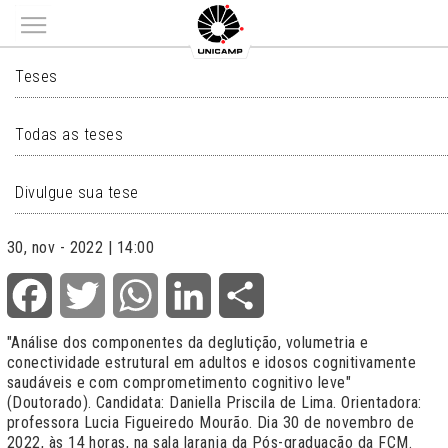
Main menu
TESES
Teses
Todas as teses
Divulgue sua tese
30, nov - 2022 | 14:00
Facebook
Twitter
WhatsApp
LinkedIn
Share
"Análise dos componentes da deglutição, volumetria e
conectividade estrutural em adultos e idosos cognitivamente
saudáveis e com comprometimento cognitivo leve"
(Doutorado). Candidata: Daniella Priscila de Lima. Orientadora:
professora Lucia Figueiredo Mourão. Dia 30 de novembro de
2022, às 14 horas, na sala laranja da Pós-graduação da FCM.