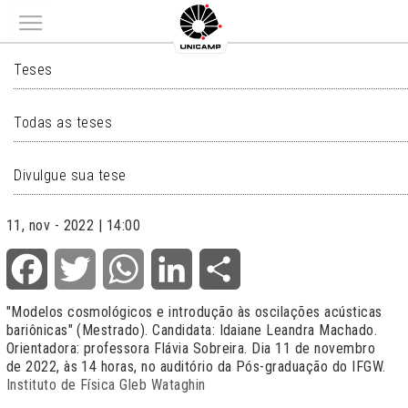
Main menu
TESES
Teses
Todas as teses
Divulgue sua tese
11, nov - 2022 | 14:00
Facebook
Twitter
WhatsApp
LinkedIn
Share
"Modelos cosmológicos e introdução às oscilações acústicas
bariônicas" (Mestrado). Candidata: Idaiane Leandra Machado.
Orientadora: professora Flávia Sobreira. Dia 11 de novembro
de 2022, às 14 horas, no auditório da Pós-graduação do IFGW.
Instituto de Física Gleb Wataghin